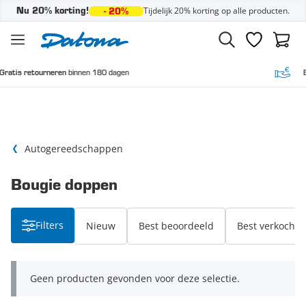
Tijdelijk 20% korting op alle producten.
Nu 20% korting!
- 20%
Ga naar de inhoud
Verlanglijst
Winke
binnen 180 dagen
Betalen zoal
ourneren
Autogereedschappen
Bougie doppen
Filters
Nieuw
Best beoordeeld
Best verkocht
Geen producten gevonden voor deze selectie.