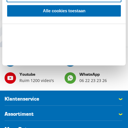
Alle cookies toestaan
Vraag het aan de specialist
Stel uw vraag aan onze product
specialisten, we helpen u graag.
Nu open
Bellen
E-mail
0516 423 338
klantenservice@datona.nl
Youtube
WhatsApp
Ruim 1200 video's
06 22 23 23 26
Klantenservice
Assortiment