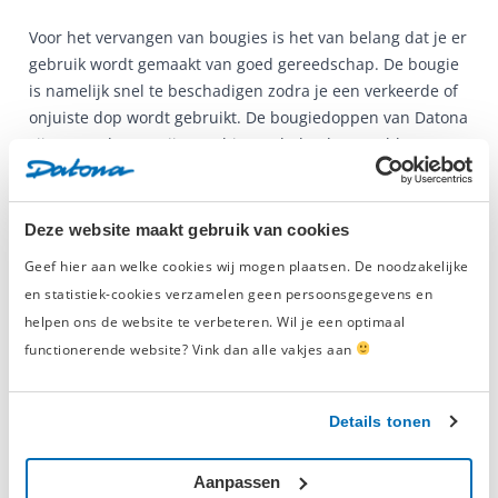
Voor het vervangen van bougies is het van belang dat je er
gebruik wordt gemaakt van goed gereedschap. De bougie
is namelijk snel te beschadigen zodra je een verkeerde of
onjuiste dop wordt gebruikt. De bougiedoppen van Datona
zijn extra dun en zijn van binnen belegd met rubber. Het
rubber zorgt ervoor dat de bougie niet beschadigd tijdens
het los en vastdraaien.
Deze website maakt gebruik van cookies
In het ruime assortiment van u bougiedoppen van 16 en
Geef hier aan welke cookies wij mogen plaatsen. De noodzakelijke
21 mm breed met verschillende opnames. De doppen zijn
en statistiek-cookies verzamelen geen persoonsgegevens en
te gebruiken met een momentsleutel. Pas hierbij wel op
helpen ons de website te verbeteren. Wil je een optimaal
dat er gebruik wordt gemaakt van het juiste moment. Het
functionerende website? Vink dan alle vakjes aan
porseleinen gedeelte van de bougie wil je niet stuk
draaien. Kies nu de gewenste bougiedop en ga aan de
slag. Voor 20:00 uur besteld = de volgende dag al geleverd.
Details tonen
Handig en snel weer aan de slag!
Aanpassen