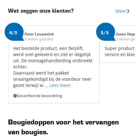
Meer
Wat zeggen onze klanten?
4/5
5/5
Peter Leuwerink
Gwen Heye
2 weken geleden
3 weken gel
Het bestelde product, een fietslift,
Super producte
werd snel geleverd en ziet er degelijk
service en klant
uit. De montagehandleiding ontbreekt
echter.
Daarnaast werd het pakket
onaangekondigd bij de voordeur neer
gezet terwijl w ...
Lees meer.
Geverifieerde beoordeling
Bougiedoppen voor het vervangen
van bougies.