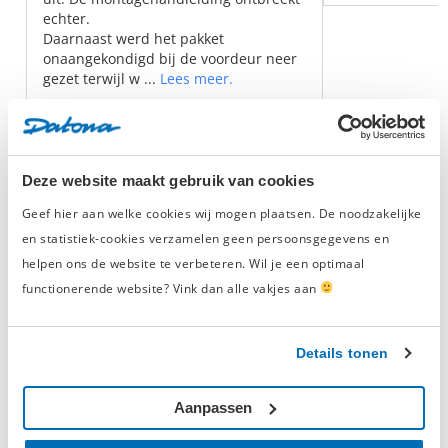
echter.
Daarnaast werd het pakket
onaangekondigd bij de voordeur neer
gezet terwijl w ...
Lees meer.
Geverifieerde beoordeling
Deze website maakt gebruik van cookies
Hangkasten
Geef hier aan welke cookies wij mogen plaatsen. De noodzakelijke
en statistiek-cookies verzamelen geen persoonsgegevens en
Heb je
extra opbergruimte
nodig in je
werkplaats
of
helpen ons de website te verbeteren. Wil je een optimaal
garage, maar ben je beperkt in ruimte? Dan zijn de
functionerende website? Vink dan alle vakjes aan
Datona hangkasten
wat jij zoekt! De werkplaatskasten
dragen bij aan een ruime, opgeruimde werkplaats of
garage. Met de wandkasten kun je efficiënt jouw
Details tonen
gereedschappen
, apparaten of andere voorwerpen
opbergen. Denk bijvoorbeeld aan spuitbussen,
Aanpassen
boormachines of
papierrollen
.