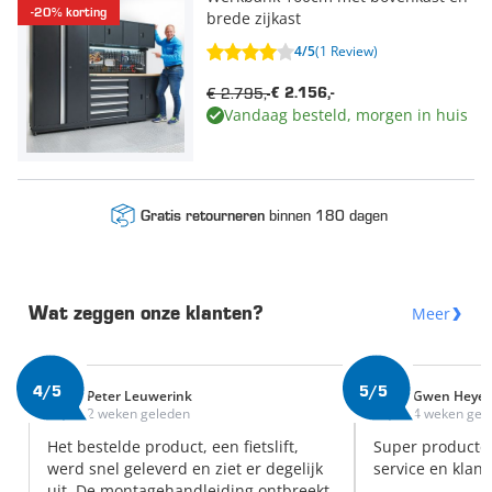
-20% korting
brede zijkast
4/5
(1 Review)
€ 2.795,-
€ 2.156,-
Vandaag besteld, morgen in huis
binnen 180 dagen
Gratis retourneren
Meer
Wat zeggen onze klanten?
4/5
5/5
Peter Leuwerink
Gwen Heye
2 weken geleden
4 weken gel
Het bestelde product, een fietslift,
Super producte
werd snel geleverd en ziet er degelijk
service en klant
uit. De montagehandleiding ontbreekt