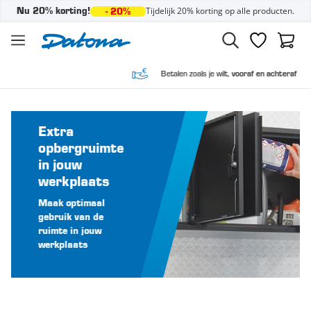
Tijdelijk 20% korting op alle producten.
Nu 20% korting!
- 20%
Ga naar de inhoud
Verlanglijst
Winke
Betalen zoals je wilt,
vooraf en achteraf
Extra
opbergruimte
in jouw
werkplaats
Maak optimaal
gebruik van de
ruimte in jouw
werkplaats