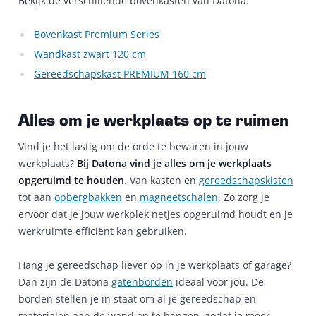
Bekijk de verschillende bovenkasten van Datona:
Bovenkast Premium Series
Wandkast zwart 120 cm
Gereedschapskast PREMIUM 160 cm
Alles om je werkplaats op te ruimen
Vind je het lastig om de orde te bewaren in jouw
werkplaats?
Bij Datona vind je alles om je werkplaats
opgeruimd te houden
. Van kasten en
gereedschapskisten
tot aan
opbergbakken
en
magneetschalen
. Zo zorg je
ervoor dat je jouw werkplek netjes opgeruimd houdt en je
werkruimte efficiënt kan gebruiken.
Hang je gereedschap liever op in je werkplaats of garage?
Dan zijn de Datona
gatenborden
ideaal voor jou. De
borden stellen je in staat om al je gereedschap en
materialen aan de wand op te hangen, zodat je meer