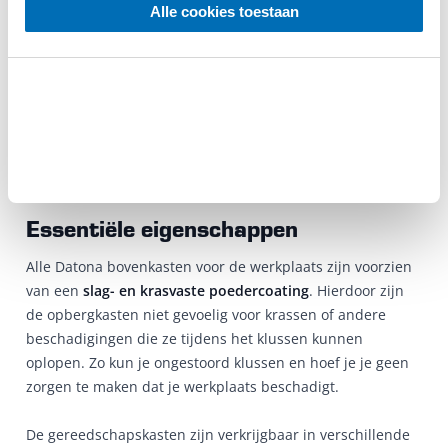
Alle cookies toestaan
De ruime opbergkasten zijn voor verschillende doeleinden
in te zetten. Door het
hoge draagvermogen
van de
hangende werkplaatskasten, is het geen enkel probleem
om er zware gereedschappen of voorwerpen in op te
bergen. Zo hoef je geen essentiële werkruimte van je
garage in te leveren, maar kun je toch al je spullen
opbergen.
Essentiële eigenschappen
Alle Datona bovenkasten voor de werkplaats zijn voorzien
van een
slag- en krasvaste poedercoating
. Hierdoor zijn
de opbergkasten niet gevoelig voor krassen of andere
beschadigingen die ze tijdens het klussen kunnen
oplopen. Zo kun je ongestoord klussen en hoef je je geen
zorgen te maken dat je werkplaats beschadigt.
De gereedschapskasten zijn verkrijgbaar in verschillende