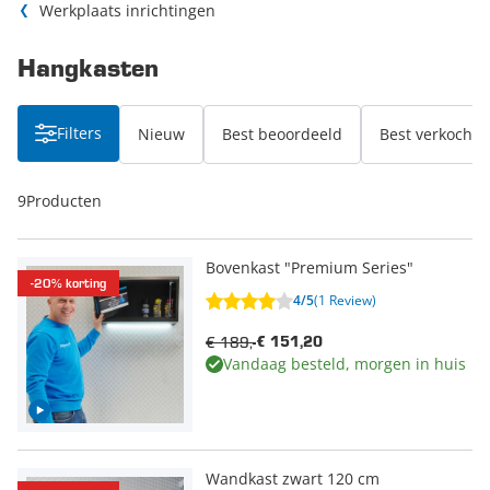
Werkplaats inrichtingen
Hangkasten
Filters
Nieuw
Best beoordeeld
Best verkocht
9
Producten
Bovenkast "Premium Series"
-20% korting
4/5
(1 Review)
€ 189,-
€ 151,20
Vandaag besteld, morgen in huis
Wandkast zwart 120 cm