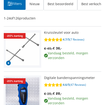
Filters
Nieuw
Best beoordeeld
Best verkocht
1
-
24
of
126
producten
Kruissleutel voor auto
-20% korting
4.7/5
(7 Reviews)
€ 45,-
€ 36,-
Vandaag besteld, morgen
verzonden
Digitale bandenspanningsmeter
-20% korting
4.6/5
(47 Reviews)
€ 35,-
€ 28,-
Vandaag besteld, morgen
verzonden