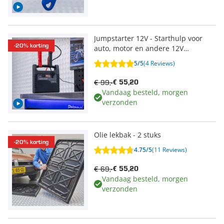
Jumpstarter 12V - Starthulp voor
-20% korting
auto, motor en andere 12V
voertuigen
5/5
(4 Reviews)
€ 99,-
€ 55,20
Vandaag besteld, morgen
verzonden
Olie lekbak - 2 stuks
-20% korting
4.75/5
(11 Reviews)
€ 69,-
€ 55,20
Vandaag besteld, morgen
verzonden