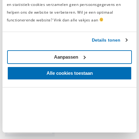
Verwachte levertijd is
20-08-2026
en statistiek-cookies verzamelen geen persoonsgegevens en
helpen ons de website te verbeteren. Wil je een optimaal
functionerende website? Vink dan alle vakjes aan
Lager en keerring montageset 10-42
-20% korting
mm
Details tonen
5/5
(1 Review)
Aanpassen
€ 55,-
€ 44,-
Vandaag besteld, morgen
verzonden
Alle cookies toestaan
51-delige lager- en keerring
-20% korting
montageset 18 - 65 mm
5/5
(3 Reviews)
€ 99,-
€ 79,20
Vandaag besteld, morgen
verzonden