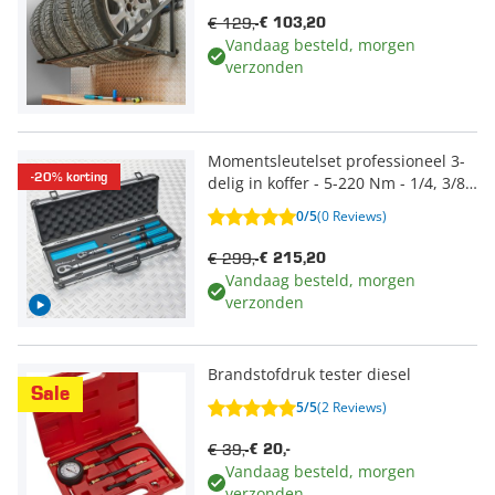
€ 129,-
€ 103,20
Vandaag besteld, morgen
verzonden
Momentsleutelset professioneel 3-
-20% korting
delig in koffer - 5-220 Nm - 1/4, 3/8
en 1/2
0/5
(0 Reviews)
€ 299,-
€ 215,20
Vandaag besteld, morgen
verzonden
Brandstofdruk tester diesel
Sale
5/5
(2 Reviews)
€ 39,-
€ 20,-
Vandaag besteld, morgen
verzonden