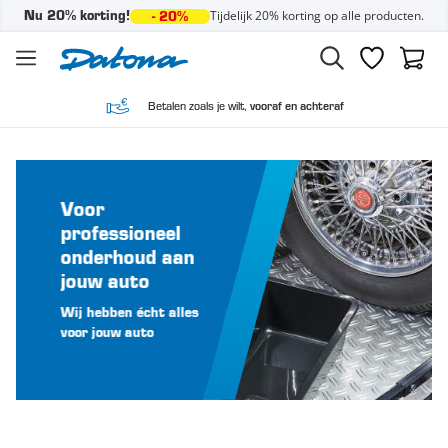
Tijdelijk 20% korting op alle producten.
Nu 20% korting!
- 20%
Ga naar de inhoud
Verlanglijst
Winke
Betalen zoals je wilt,
vooraf en achteraf
Voor
professioneel
onderhoud aan
jouw auto
Wij hebben écht alles
voor jouw auto