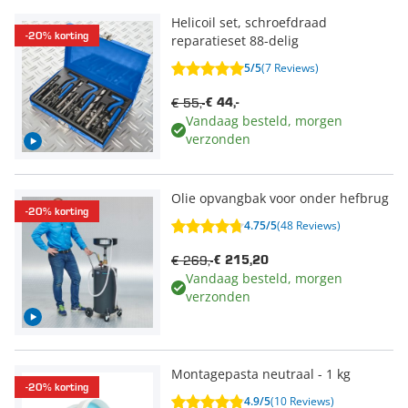
Helicoil set, schroefdraad
-20% korting
reparatieset 88-delig
5/5
(7 Reviews)
€ 55,-
€ 44,-
Vandaag besteld, morgen
verzonden
Olie opvangbak voor onder hefbrug
-20% korting
4.75/5
(48 Reviews)
€ 269,-
€ 215,20
Vandaag besteld, morgen
verzonden
Montagepasta neutraal - 1 kg
-20% korting
4.9/5
(10 Reviews)