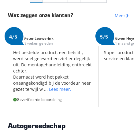
Meer
Wat zeggen onze klanten?
4/5
5/5
Peter Leuwerink
Gwen Heye
3 weken geleden
1 maand gel
Het bestelde product, een fietslift,
Super producte
werd snel geleverd en ziet er degelijk
service en klant
uit. De montagehandleiding ontbreekt
echter.
Daarnaast werd het pakket
onaangekondigd bij de voordeur neer
gezet terwijl w ...
Lees meer.
Geverifieerde beoordeling
Autogereedschap