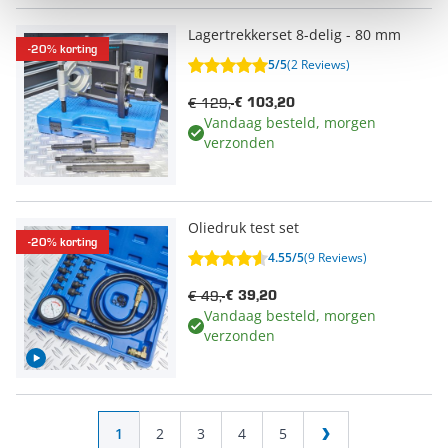
Lagertrekkerset 8-delig - 80 mm
-20% korting
5/5
(2 Reviews)
€ 129,-
€ 103,20
Vandaag besteld, morgen
verzonden
Oliedruk test set
-20% korting
4.55/5
(9 Reviews)
€ 49,-
€ 39,20
Vandaag besteld, morgen
verzonden
Pagina
U lees momenteel pagina
Pagina
Pagina
Pagina
Pagina
1
2
3
4
5
Pagina