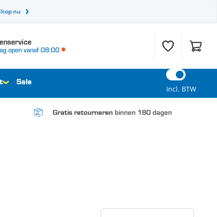
Shop nu
enservice
Verlanglijst
Winkel
ag open vanaf 08:00
t
Sale
Incl. BTW
binnen 180 dagen
Gratis retourneren