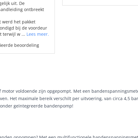
gelijk uit. De
andleiding ontbreekt
 werd het pakket
ndigd bij de voordeur
 terwijl w ...
Lees meer.
fieerde beoordeling
o of motor voldoende zijn opgepompt. Met een bandenspanningsmeter
. Het maximale bereik verschilt per uitvoering, van circa 4,5 bar 
 zonder geïntegreerde bandenpomp!
e banden oppompen? Met een multifunctionele bandenspanningsmete