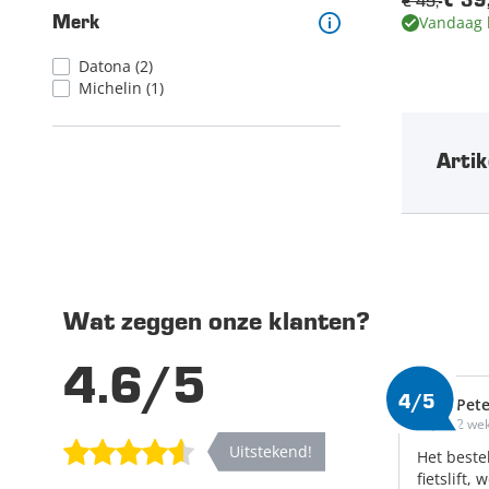
€ 49,-
€ 39
Vandaag 
Merk
Datona
(2)
Michelin
(1)
Artik
Wat zeggen onze klanten?
4.6/5
4/5
Pete
2 we
Uitstekend!
Het beste
fietslift,