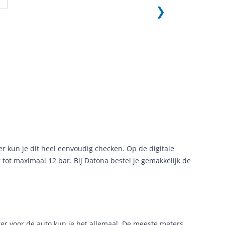
gereedschapsw
de gereedschap
line" met 8 lad
Daar waar ik ba
spullen (toch) ni
meer.
Geverifieerd
 kun je dit heel eenvoudig checken. Op de digitale
tot maximaal 12 bar. Bij Datona bestel je gemakkelijk de
r voor de auto kun je het allemaal. De meeste meters