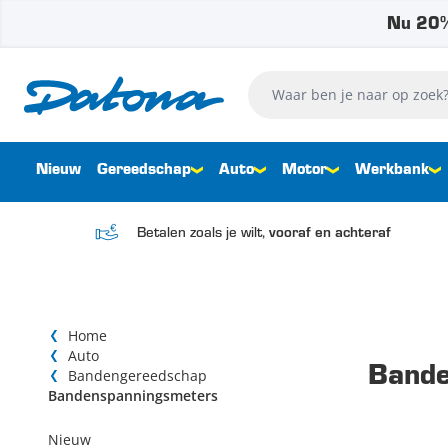
Nu 20%
Ga naar de inhoud
Waar ben je naar op zoek?
Nieuw
Gereedschap
Auto
Motor
Werkbank
Betalen zoals je wilt,
vooraf en achteraf
Home
Auto
Bande
Bandengereedschap
Bandenspanningsmeters
Nieuw