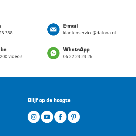
n
E-mail
23 338
klantenservice@datona.nl
ube
WhatsApp
200 video's
06 22 23 23 26
Blijf op de hoogte