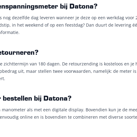
denspanningsmeter bij Datona?
nog dezelfde dag leveren wanneer je deze op een werkdag voor 20
jdstip, in het weekend of op een feestdag? Dan duurt de levering é
nformatie.
etourneren?
e zichttermijn van 180 dagen. De retourzending is kosteloos en je
opbedrag uit, maar stellen twee voorwaarden, namelijk: de meter i
rt.
estellen bij Datona?
 manometer als met een digitale display. Bovendien kun je de me
 eenvoudig online en is bovendien te combineren met diverse soor