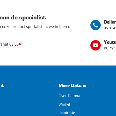
aan de specialist
Belle
n onze product specialisten, we helpen u
0516 4
Yout
anaf 08:00
Ruim 1
nt
Meer Datona
p
Over Datona
Winkel
Inspiratie