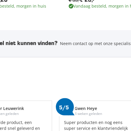
€ 35,-
,20
€ 28,-
besteld, morgen in huis
Vandaag besteld, morgen in 
el niet kunnen vinden?
Neem contact op met onze specialis
5/5
r Leuwerink
Gwen Heye
ken geleden
4 weken geleden
lde product, een
Super producten en nog eens
 werd snel geleverd en
super service en klantvriendelijk