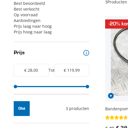
3
Producten
Best beoordeeld
Best verkocht
Op voorraad
Aanbiedingen
-20% kor
Prijs laag naar hoog
Prijs hoog naar laag
Prijs
€ 28,00
Tot
€ 119,99
3 producten
Bandenpomp 
Oké