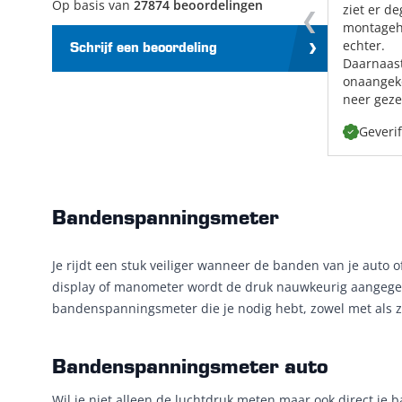
Op basis van
27874 beoordelingen
ziet er de
montageh
echter.
Schrijf een beoordeling
Daarnaast
onaangeko
neer gezet
Geveri
Bandenspanningsmeter
Je rijdt een stuk veiliger wanneer de banden van je aut
display of manometer wordt de druk nauwkeurig aangegeven
bandenspanningsmeter die je nodig hebt, zowel met als
Bandenspanningsmeter auto
Wil je niet alleen de luchtdruk meten maar ook direct j