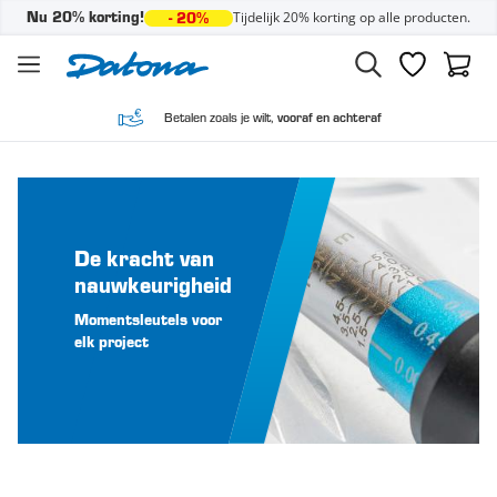
Tijdelijk 20% korting op alle producten.
Nu 20% korting!
- 20%
Ga naar de inhoud
Verlanglijst
Winke
Betalen zoals je wilt,
vooraf en achteraf
De kracht van
nauwkeurigheid
Momentsleutels voor
elk project