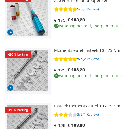
220 Nm + Teflon doppenset
5/5
(1 Review)
€ 179,-
€ 103,20
Vandaag besteld, morgen in huis
Momentsleutel Insteek 10 - 75 Nm
-20% korting
5/5
(2 Reviews)
€ 129,-
€ 103,20
Vandaag besteld, morgen in huis
Insteek momentsleutel 10 - 75 Nm
-20% korting
3/5
(1 Review)
€ 129,-
€ 103,20