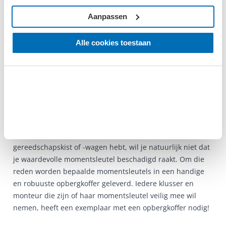
om met een momentsleutel te werken. Daarnaast voorkom
je dat je last van je handen krijgt wanneer je
Aanpassen
momentsleutel een ergonomisch handvat heeft.
Alle cookies toestaan
Voor een digitale momentsleutel is het vanzelfsprekend
dat de batterijen lang mee moeten gaan. Je wil niet met je
klus bezig zijn en erachter komen dat je momentsleutel
leeg is. Met een digitale momentsleutel waarbij de
batterijen worden meegeleverd, kun je gelijk aan de slag.
Een momentsleutel is een essentieel stuk
handgereedschap. Als je geen ruimte in je
gereedschapskist of -wagen hebt, wil je natuurlijk niet dat
je waardevolle momentsleutel beschadigd raakt. Om die
reden worden bepaalde momentsleutels in een handige
en robuuste opbergkoffer geleverd. Iedere klusser en
monteur die zijn of haar momentsleutel veilig mee wil
nemen, heeft een exemplaar met een opbergkoffer nodig!