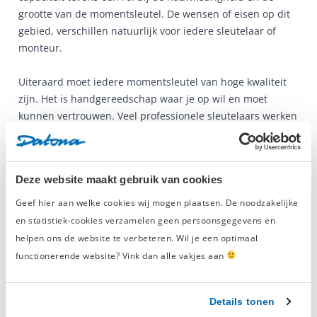
grootte van de momentsleutel. De wensen of eisen op dit
gebied, verschillen natuurlijk voor iedere sleutelaar of
monteur.
Uiteraard moet iedere momentsleutel van hoge kwaliteit
zijn. Het is handgereedschap waar je op wil en moet
kunnen vertrouwen. Veel professionele sleutelaars werken
dagelijks met een momentsleutel. Dat mag voor deze
handige tool geen probleem zijn. De kwaliteit en het
gebruikte materiaal van een momentsleutel is dus erg
Deze website maakt gebruik van cookies
belangrijk. Ook de veer mag niet zomaar minder
nauwkeurig worden. Hierbij is het wel belangrijk dat je na
Geef hier aan welke cookies wij mogen plaatsen. De noodzakelijke
het uitvoeren van je klus de sleutel weer op het laagst
en statistiek-cookies verzamelen geen persoonsgegevens en
mogelijke punt instelt.
helpen ons de website te verbeteren. Wil je een optimaal
functionerende website? Vink dan alle vakjes aan
Momentsleutels moeten over een fijn handvat beschikken.
Een handvat dat je veel grip biedt bij het aandraaien van
bouten. Zonder goede grip is het veel minder comfortabel
Details tonen