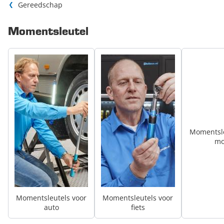
Gereedschap
Momentsleutel
Momentsle
mo
Momentsleutels voor
Momentsleutels voor
auto
fiets