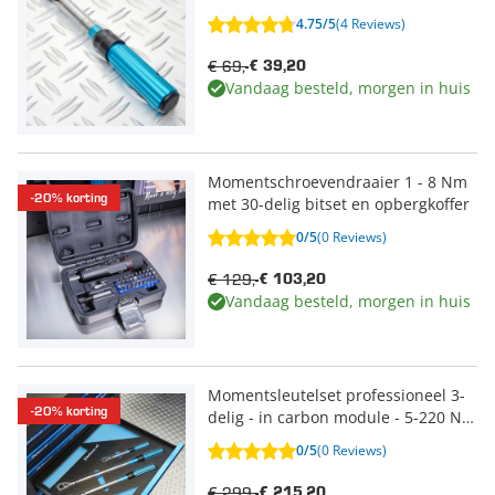
4.75/5
(4 Reviews)
€ 69,-
€ 39,20
Vandaag besteld, morgen in huis
Momentschroevendraaier 1 - 8 Nm
-20% korting
met 30-delig bitset en opbergkoffer
0/5
(0 Reviews)
€ 129,-
€ 103,20
Vandaag besteld, morgen in huis
Momentsleutelset professioneel 3-
-20% korting
delig - in carbon module - 5-220 Nm
- 1/4, 3/8, 1/2
0/5
(0 Reviews)
€ 299,-
€ 215,20