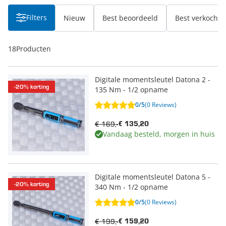
Filters
Nieuw
Best beoordeeld
Best verkocht
18
Producten
Digitale momentsleutel Datona 2 -
-20% korting
135 Nm - 1/2 opname
0/5
(0 Reviews)
€ 169,-
€ 135,20
Vandaag besteld, morgen in huis
Digitale momentsleutel Datona 5 -
-20% korting
340 Nm - 1/2 opname
0/5
(0 Reviews)
€ 199,-
€ 159,20