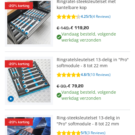
Ringratel-steeksleutelset met
-20% korting
kantelbare kop
4.25/5
(4 Reviews)
€ 149,-
€ 119,20
Vandaag besteld, volgende
werkdag verzonden
Ringratelsleutelset 13-delig in "Pro"
-20% korting
softmodule - 8 tot 22 mm
4.8/5
(10 Reviews)
€ 99,-
€ 79,20
Vandaag besteld, volgende
werkdag verzonden
Ring-steeksleutelset 13-delig in
-20% korting
"Pro" softmodule - 8 tot 22 mm
5/5
(3 Reviews)