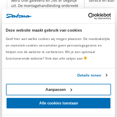
werd snel geleverd en ziet er degelijk
service en klant
uit. De montagehandleiding ontbreekt
echter.
Daarnaast werd het pakket
onaangekondigd bij de voordeur neer
gezet terwijl w ...
Lees meer.
Deze website maakt gebruik van cookies
Geverifieerde beoordeling
Geef hier aan welke cookies wij mogen plaatsen. De noodzakelijke
en statistiek-cookies verzamelen geen persoonsgegevens en
helpen ons de website te verbeteren. Wil je een optimaal
Ringsleutel
functionerende website? Vink dan alle vakjes aan
Heb je extra grip nodig bij het los- en vastdraaien van
Details tonen
bouten en moeren? Dan is een ringsleutel een perfect stuk
gereedschap. Met de volledig omsloten ring kun je kracht
Aanpassen
uitoefenen op alles zes kanten van een bout of ring. In de
webshop van Datona is een ringsleutel los en als set
verkrijgbaar in een groot aantal verschillende maten. De
Alle cookies toestaan
ring aan het einde van de sleutel is licht gebogen, zodat je
ook op moeilijke bereikbare plekken genoeg grip hebt.