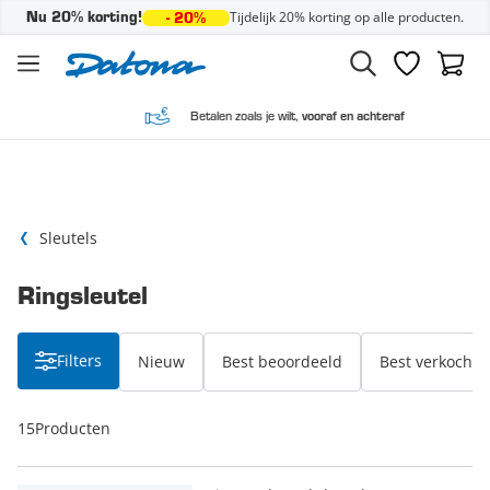
Tijdelijk 20% korting op alle producten.
Nu 20% korting!
- 20%
Ga naar de inhoud
Verlanglijst
Winke
Betalen zoals je wilt,
vooraf en achteraf
Sleutels
Ringsleutel
Filters
Nieuw
Best beoordeeld
Best verkocht
15
Producten