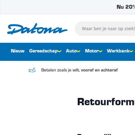
Nu 20%
Ga naar de inhoud
Waar ben je naar op zoek?
Nieuw
Gereedschap
Auto
Motor
Werkbank
Betalen zoals je wilt,
vooraf en achteraf
Retourform