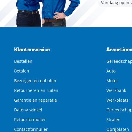
Vandaag open v
Klantenservice
Assortime
Bestellen
Gereedscha
Betalen
Auto
Bezorgen en ophalen
Motor
Retourneren en ruilen
Werkbank
Garantie en reparatie
Werkplaats
Datona winkel
Gereedscha
Retourformulier
Stralen
Contactformulier
Oprijplaten