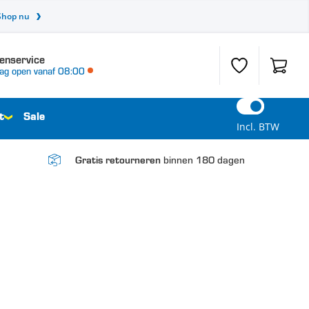
Shop nu
enservice
Verlanglijst
Winkel
ag open vanaf 08:00
t
Sale
Incl. BTW
binnen 180 dagen
Gratis retourneren