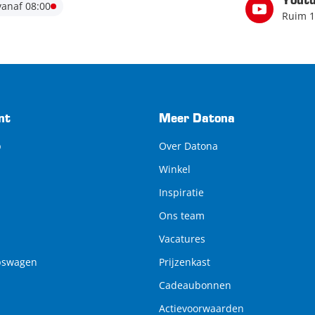
Yout
anaf 08:00
Ruim 1
nt
Meer Datona
p
Over Datona
Winkel
Inspiratie
Ons team
Vacatures
pswagen
Prijzenkast
Cadeaubonnen
Actievoorwaarden