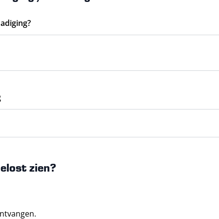
adiging?
g
elost zien?
ntvangen.