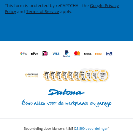
This form is protected by reCAPTCHA - the
Google Privacy
Policy
and
Terms of Service
apply.
Beoordeling door klanten:
4.8/5
(
23.890 beoordelingen
)