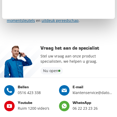
staan onze deskundige medewerkers van de
klantenservice
voor je klaar. Wij geven je ook graag advies
over onze andere specialistische
gereedschappen
zoals
momentsleutels
en
uitdeuk gereedschap
.
Vraag het aan de specialist
Stel uw vraag aan onze product
specialisten, we helpen u graag.
Nu open
Bellen
E-mail
0516 423 338
klantenservice@datona.nl
Youtube
WhatsApp
Ruim 1200 video's
06 22 23 23 26