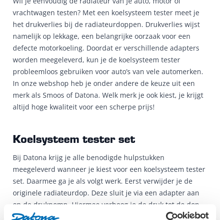
Wil je eenvoudig de radiateur van je auto, motor of
vrachtwagen testen? Met een koelsysteem tester meet je
het drukverlies bij de radiateurdoppen. Drukverlies wijst
namelijk op lekkage, een belangrijke oorzaak voor een
defecte motorkoeling. Doordat er verschillende adapters
worden meegeleverd, kun je de koelsysteem tester
probleemloos gebruiken voor auto’s van vele automerken.
In onze webshop heb je onder andere de keuze uit een
merk als Smoos of Datona. Welk merk je ook kiest, je krijgt
altijd hoge kwaliteit voor een scherpe prijs!
Koelsysteem tester set
Bij Datona krijg je alle benodigde hulpstukken
meegeleverd wanneer je kiest voor een koelsysteem tester
set. Daarmee ga je als volgt werk. Eerst verwijder je de
originele radiateurdop. Deze sluit je via een adapter aan
op de drukpomp. Hiermee verhoog je de druk tot de dop
open gaat. Nu weet je wat de juiste druk van de