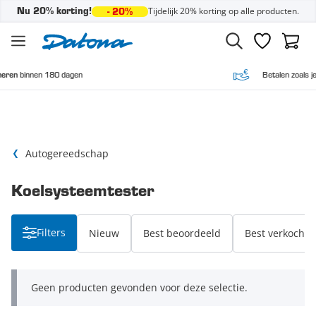
Tijdelijk 20% korting op alle producten.
Nu 20% korting!
- 20%
Ga naar de inhoud
Verlanglijst
Winke
 180 dagen
Betalen zoals je wilt,
vooraf
Autogereedschap
Koelsysteemtester
Filters
Nieuw
Best beoordeeld
Best verkocht
Geen producten gevonden voor deze selectie.