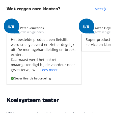
Meer
Wat zeggen onze klanten?
4/5
5/5
Peter Leuwerink
Gwen Heye
2 weken geleden
4 weken gel
Het bestelde product, een fietslift,
Super producte
werd snel geleverd en ziet er degelijk
service en klant
uit. De montagehandleiding ontbreekt
echter.
Daarnaast werd het pakket
onaangekondigd bij de voordeur neer
gezet terwijl w ...
Lees meer.
Geverifieerde beoordeling
Koelsysteem tester