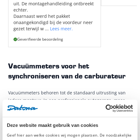
uit. De montagehandleiding ontbreekt
echter.
Daarnaast werd het pakket
onaangekondigd bij de voordeur neer
gezet terwijl w ...
Lees meer.
Geverifieerde beoordeling
Vacuümmeters voor het
synchroniseren van de carburateur
Vacuümmeters behoren tot de standaard uitrusting van
iedere monteur. In een professionele autogarage, maar
ook in de werkplaats van de hobbymatige monteur, is een
goede vacuümmeter onmisbaar. Wanneer een
benzinemotor van een auto of motorfiets niet goed loopt,
Deze website maakt gebruik van cookies
is het de juiste tijd om een aantal metingen te doen. Deze
Geef hier aan welke cookies wij mogen plaatsen. De noodzakelijke
metingen voer je uit met behulp van een vacuümmeter.