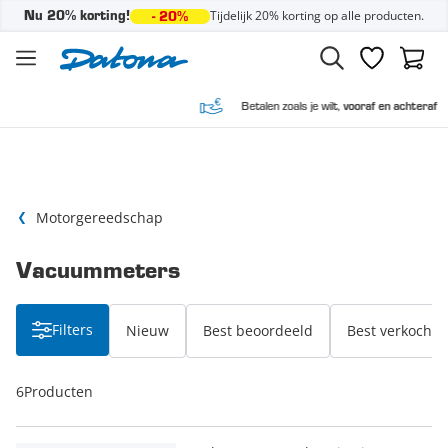
Tijdelijk 20% korting op alle producten.
Nu 20% korting!
- 20%
Ga naar de inhoud
Verlanglijst
Winke
Betalen zoals je wilt,
vooraf en achteraf
Motorgereedschap
Vacuummeters
Filters
Nieuw
Best beoordeeld
Best verkocht
6
Producten