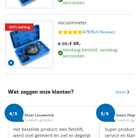
verzonden
Vacuümmeter
-20% korting
4.75/5
(20 Reviews)
€ 35,-
€ 28,-
Vandaag besteld, vandaag
verzonden
Meer
Wat zeggen onze klanten?
4/5
5/5
Peter Leuwerink
Gwen Heye
3 weken geleden
4 weken gel
Het bestelde product, een fietslift,
Super producte
werd snel geleverd en ziet er degelijk
service en klant