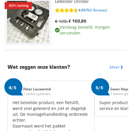
Lektester cilinder
-20% korting
4.65/5
(6 Reviews)
€ 129,-
€ 103,20
Vandaag besteld, morgen
verzonden
Meer
Wat zeggen onze klanten?
4/5
5/5
Peter Leuwerink
Gwen Heye
2 weken geleden
4 weken gel
Het bestelde product, een fietslift,
Super producte
werd snel geleverd en ziet er degelijk
service en klant
uit. De montagehandleiding ontbreekt
echter.
Daarnaast werd het pakket