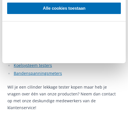
Alle cookies toestaan
Bij Datona profiteer je van een gratis verzending in zowel
Nederland als België wanneer je een cilinder lekkage
tester gaat kopen. Daarnaast krijg je een gemakkelijk af te
lezen tabel meegeleverd die je flink wat rekenwerk
bespaart. In ons uitgebreide assortiment vind je testers in
alle soorten en maten, waaronder:
Brandstofdruk testers
Koelsysteem testers
Bandenspanningsmeters
Wil je een cilinder lekkage tester kopen maar heb je
vragen over één van onze producten? Neem dan contact
op met onze deskundige medewerkers van de
klantenservice!