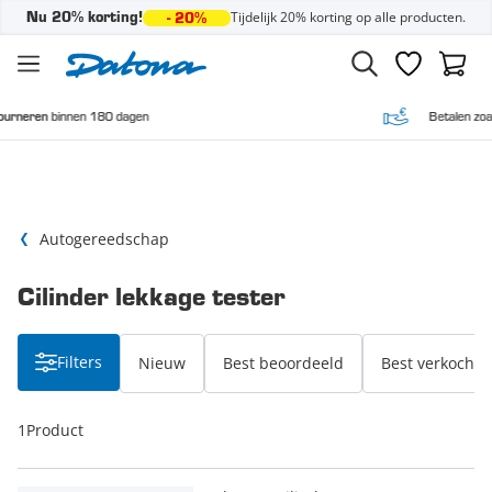
Tijdelijk 20% korting op alle producten.
Nu 20% korting!
- 20%
Ga naar de inhoud
Verlanglijst
Winke
en 180 dagen
Betalen zoals je wilt,
voor
Autogereedschap
Cilinder lekkage tester
Filters
Nieuw
Best beoordeeld
Best verkocht
1
Product