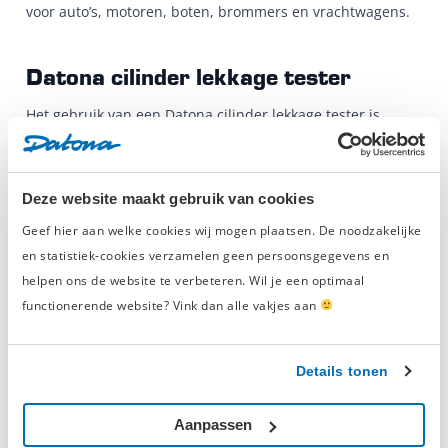
voor auto’s, motoren, boten, brommers en vrachtwagens.
Datona cilinder lekkage tester
Het gebruik van een Datona cilinder lekkage tester is
eenvoudig, want de meter wordt geleverd als handige
koffer met een flexibele luchtslang, koppelstukken in M10,
M12 en M14 formaat. Je bereikt het beste resultaat door
Deze website maakt gebruik van cookies
alle cilinders te testen. De Datona cilinder lekkage tester
Geef hier aan welke cookies wij mogen plaatsen. De noodzakelijke
werkt op basis van perslucht. Ook de hiervoor benodigde
en statistiek-cookies verzamelen geen persoonsgegevens en
compressor
kun je in onze webshop eenvoudig bestellen.
helpen ons de website te verbeteren. Wil je een optimaal
Onze multifunctionele compressors zijn ook te gebruiken
in combinatie met ons
luchtgereedschap
, onze
straalketels
functionerende website? Vink dan alle vakjes aan
en
compressiemeters
. Voor al je
motor
- en
autogereedschap
ben je in onze webshop aan het juiste
Details tonen
adres!
Aanpassen
Cilinder lekkage tester kopen