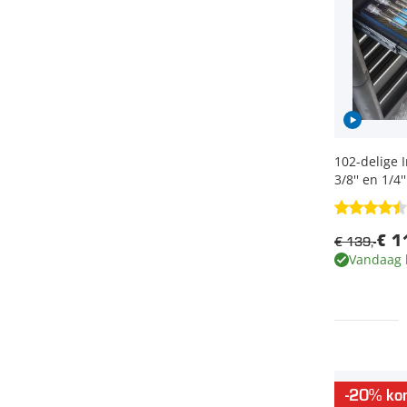
102-delige 
3/8'' en 1/4
€ 139,-
€ 1
Vandaag 
-20% kor