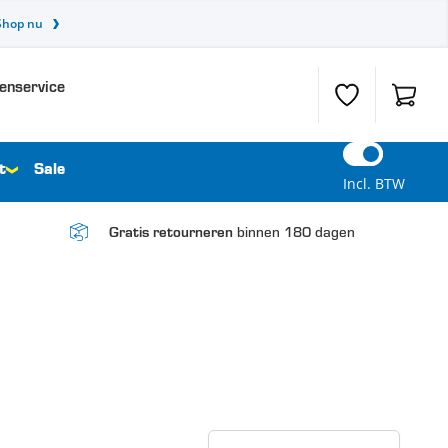
Shop nu
enservice
Verlanglijst
Winkel
t
Sale
Incl. BTW
binnen 180 dagen
Gratis retourneren