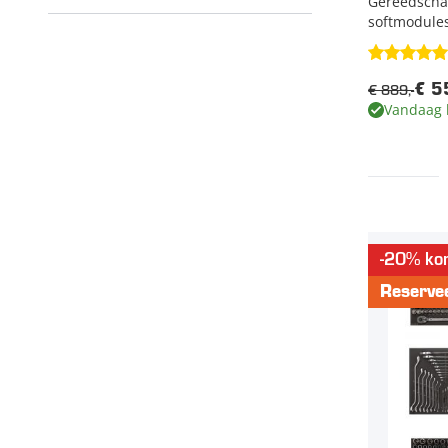
Gereedschap
softmodules
€ 889,-
€ 5
Vandaag 
-20% kor
Reserve