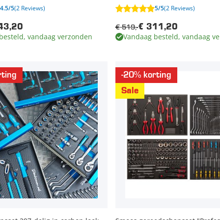
4.5/5
(2 Reviews)
5/5
(2 Reviews)
€ 519,-
43,20
€ 311,20
besteld, vandaag verzonden
Vandaag besteld, vandaag v
ting
-20% korting
Sale