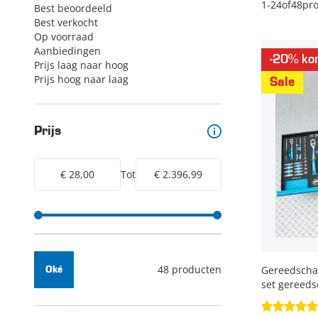
1
-
24
of
48
pr
Best beoordeeld
Best verkocht
Op voorraad
Aanbiedingen
-20% kor
Prijs laag naar hoog
Prijs hoog naar laag
Sale
Prijs
€ 28,00
Tot
€ 2.396,99
48 producten
Gereedschap
Oké
set gereeds