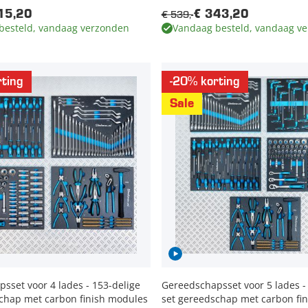
€ 539,-
15,20
€ 343,20
besteld, vandaag verzonden
Vandaag besteld, vandaag v
ting
-20% korting
Sale
sset voor 4 lades - 153-delige
Gereedschapsset voor 5 lades -
chap met carbon finish modules
set gereedschap met carbon fi