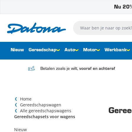
Nu 20%
Ga naar de inhoud
Waar ben je naar op zoek?
Nieuw
Gereedschap
Auto
Motor
Werkbank
Betalen zoals je wilt,
vooraf en achteraf
Home
Gereedschapswagen
Geree
Alle gereedschapswagens
Gereedschapsets voor wagens
Nieuw