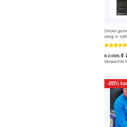
Smoos geree
delig in sof
€ 2.995,-
€ 
Verwachte l
-20% kor