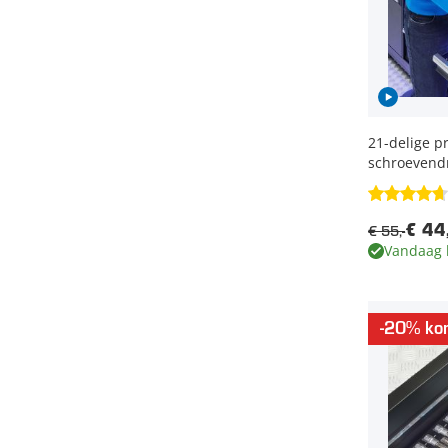
21-delige pr
schroevendr
€ 55,-
€ 44,
Vandaag 
-20% kor