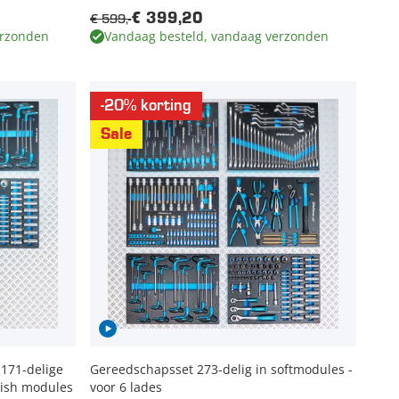
€ 599,-
€ 399,20
erzonden
Vandaag besteld, vandaag verzonden
-20% korting
Sale
 171-delige
Gereedschapsset 273-delig in softmodules -
nish modules
voor 6 lades