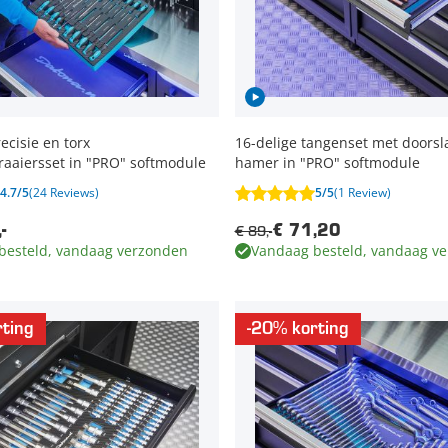
ecisie en torx
16-delige tangenset met doors
aaiersset in "PRO" softmodule
hamer in "PRO" softmodule
4.7/5
(24 Reviews)
5/5
(1 Review)
€ 89,-
-
€ 71,20
besteld, vandaag verzonden
Vandaag besteld, vandaag v
ting
-20% korting