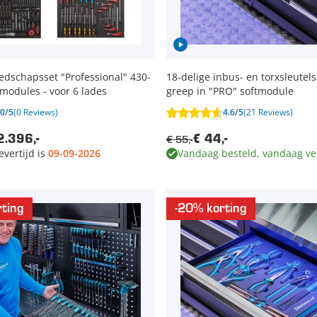
dschapsset "Professional" 430-
18-delige inbus- en torxsleutels
tmodules - voor 6 lades
greep in "PRO" softmodule
0/5
(0 Reviews)
4.6/5
(21 Reviews)
€ 55,-
2.396,-
€ 44,-
evertijd is
09-09-2026
Vandaag besteld, vandaag v
ting
-20% korting