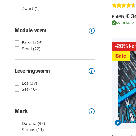
Zwart
(1)
€ 465,-
€ 3
Vandaag 
Module vorm
Breed
(26)
-20% kor
Smal
(22)
Sale
Leveringsvorm
Los
(37)
Set
(10)
Merk
Datona
(37)
Smoos
(11)