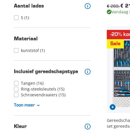
€ 269,-
€ 2
Aantal lades
Vandaag 
5
(1)
-20% kor
Materiaal
Sale
kunststof
(1)
Inclusief gereedschapstype
Tangen
(16)
Ring-steeksleutels
(15)
Schroevendraaiers
(15)
Toon meer
Gereedschap
set gereeds
Kleur