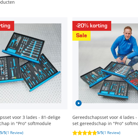
oducten
ting
-20% korting
Sale
sset voor 3 lades - 81-delige
Gereedschapsset voor 4 lades -
chap in "Pro" softmodule
set gereedschap in "Pro" softm
5/5
(1 Review)
5/5
(1 Review)