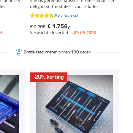
sional" 231-
Smoos gereedschapsset "Professional" 270-
des
delig in softmodules - voor 5 lades
0/5
(0 Reviews)
€ 2.295,-
€ 1.756,-
26
Verwachte levertijd is
09-09-2026
binnen 180 dagen
Gratis retourneren
-20% korting