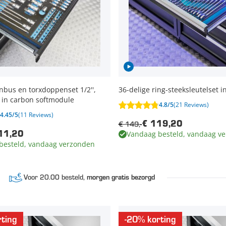
Inbus en torxdoppenset 1/2'',
36-delige ring-steeksleutelset 
'' in carbon softmodule
4.8/5
(21 Reviews)
4.45/5
(11 Reviews)
€ 149,-
€ 119,20
Vandaag besteld, vandaag v
11,20
besteld, vandaag verzonden
Voor 20.00 besteld,
morgen gratis bezorgd
ting
-20% korting