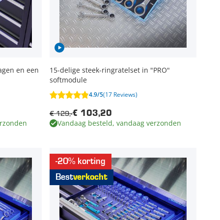
lagen en een
15-delige steek-ringratelset in "PRO"
softmodule
4.9/5
(17 Reviews)
€ 129,-
€ 103,20
erzonden
Vandaag besteld, vandaag verzonden
-20% korting
Best
verkocht