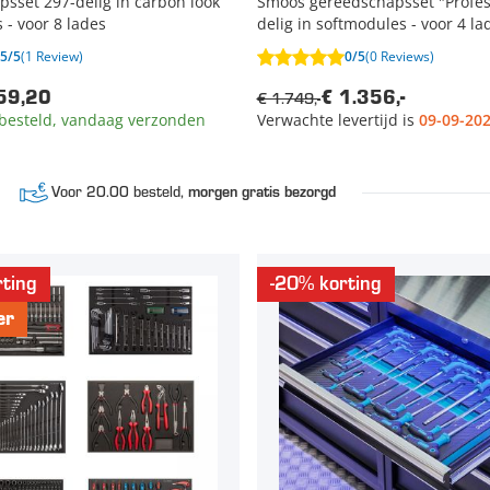
sset 297-delig in carbon look
Smoos gereedschapsset "Profes
 - voor 8 lades
delig in softmodules - voor 4 la
5/5
(1 Review)
0/5
(0 Reviews)
€ 1.749,-
59,20
€ 1.356,-
besteld, vandaag verzonden
Verwachte levertijd is
09-09-20
Voor 20.00 besteld,
morgen gratis bezorgd
ting
-20% korting
er