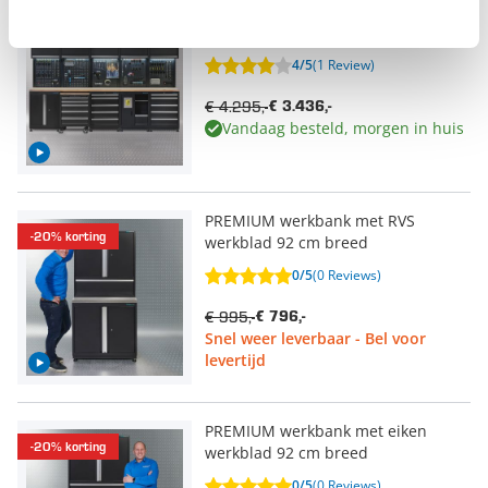
Werkplaatsinrichting PREMIUM met
-20% korting
eiken werkblad 340 cm breed
4/5
(1 Review)
€ 4.295,-
€ 3.436,-
Vandaag besteld, morgen in huis
PREMIUM werkbank met RVS
-20% korting
werkblad 92 cm breed
0/5
(0 Reviews)
€ 995,-
€ 796,-
Snel weer leverbaar - Bel voor
levertijd
PREMIUM werkbank met eiken
-20% korting
werkblad 92 cm breed
0/5
(0 Reviews)