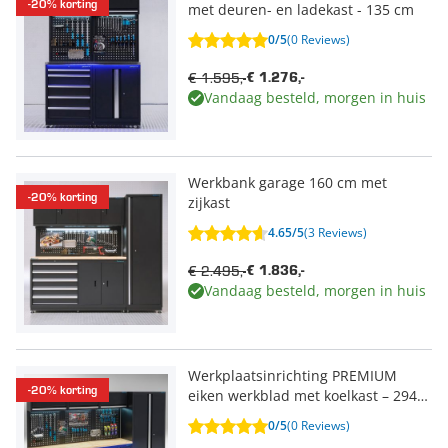
-20% korting
met deuren- en ladekast - 135 cm
0/5
(0 Reviews)
€ 1.595,-
€ 1.276,-
Vandaag besteld, morgen in huis
Werkbank garage 160 cm met
-20% korting
zijkast
4.65/5
(3 Reviews)
€ 2.495,-
€ 1.836,-
Vandaag besteld, morgen in huis
Werkplaatsinrichting PREMIUM
-20% korting
eiken werkblad met koelkast – 294
cm breed
0/5
(0 Reviews)