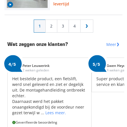
levertijd
Pagina
U lees momenteel pagina
Pagina
Pagina
Pagina
1
2
3
4
Pagina
Meer
Wat zeggen onze klanten?
4/5
5/5
Peter Leuwerink
Gwen Heye
2 weken geleden
4 weken gel
Het bestelde product, een fietslift,
Super producte
werd snel geleverd en ziet er degelijk
service en klant
uit. De montagehandleiding ontbreekt
echter.
Daarnaast werd het pakket
onaangekondigd bij de voordeur neer
gezet terwijl w ...
Lees meer.
Geverifieerde beoordeling