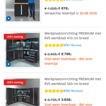
€ 1.095,-
€ 876,-
Verwachte levertijd is
20-08-2026
Werkplaatsinrichting PREMIUM met
-20% korting
RVS werkblad 410 cm breed
5/5
(1 Review)
€ 3.495,-
€ 2.796,-
Snel weer leverbaar - Bel voor
levertijd
Werkplaatsinrichting PREMIUM met
-20% korting
RVS werkblad 560 cm breed
0/5
(0 Reviews)
€ 4.795,-
€ 3.836,-
Snel weer leverbaar - Bel voor