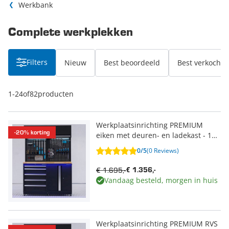
Werkbank
Complete werkplekken
Filters
Nieuw
Best beoordeeld
Best verkocht
1
-
24
of
82
producten
Werkplaatsinrichting PREMIUM
-20% korting
eiken met deuren- en ladekast - 135
cm
0/5
(0 Reviews)
€ 1.695,-
€ 1.356,-
Vandaag besteld, morgen in huis
Werkplaatsinrichting PREMIUM RVS