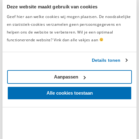
Werkplaatsinrichting PREMIUM
Deze website maakt gebruik van cookies
-20% korting
eiken werkblad met koelkast – 204
cm breed
Geef hier aan welke cookies wij mogen plaatsen. De noodzakelijke
0/5
(0 Reviews)
en statistiek-cookies verzamelen geen persoonsgegevens en
€ 2.795,-
€ 2.236,-
helpen ons de website te verbeteren. Wil je een optimaal
Vandaag besteld, morgen in huis
functionerende website? Vink dan alle vakjes aan
Details tonen
binnen 180 dagen
Gratis retourneren
Aanpassen
Werkplaatsinrichting PREMIUM met
-20% korting
RVS werkblad 340 cm breed
Alle cookies toestaan
0/5
(0 Reviews)
€ 3.995,-
€ 3.196,-
Vandaag besteld, morgen in huis