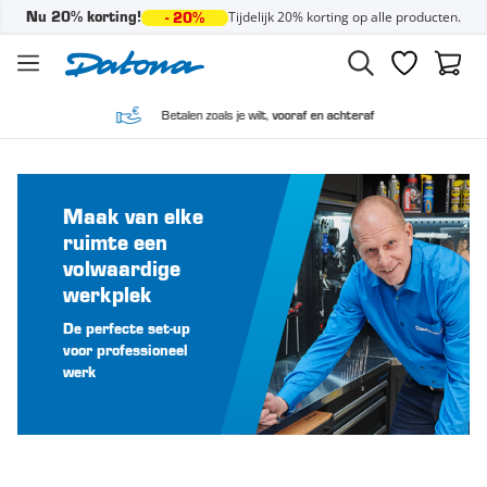
Tijdelijk 20% korting op alle producten.
Nu 20% korting!
- 20%
Ga naar de inhoud
Verlanglijst
Winke
Betalen zoals je wilt,
vooraf en achteraf
Maak van elke
ruimte een
volwaardige
werkplek
De perfecte set-up
voor professioneel
werk