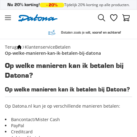
Tijdelijk 20% korting op alle producten.
Nu 20% korting!
- 20%
Ga naar de inhoud
Verlanglijst
Winke
Betalen zoals je wilt,
vooraf en achteraf
Terug
Klantenservice
Betalen
Op-welke-manieren-kan-ik-betalen-bij-datona
Op welke manieren kan ik betalen bij
Datona?
Op welke manieren kan ik betalen bij Datona?
Op Datona.nl kun je op verschillende manieren betalen:
Bancontact/Mister Cash
PayPal
Creditcard