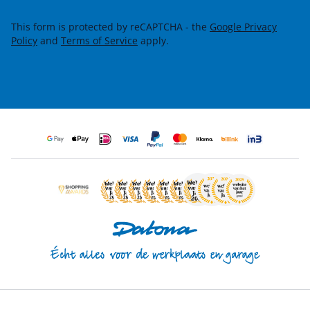
This form is protected by reCAPTCHA - the
Google Privacy
Policy
and
Terms of Service
apply.