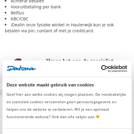
Achteraf betalen
Vooruitbetaling per bank
Belfius
KBC/CBC
iDeal
In onze fysieke winkel in Haulerwijk kun je ook
betalen via pin, contant of met je creditcard.
Vraag het aan de specialist
Stel uw vraag aan onze product
specialisten, we helpen u graag.
Deze website maakt gebruik van cookies
Vandaag open vanaf 08:00
Geef hier aan welke cookies wij mogen plaatsen. De noodzakelijke
en statistiek-cookies verzamelen geen persoonsgegevens en
Bellen
E-mail
helpen ons de website te verbeteren. Wil je een optimaal
0516 423 338
klantenservice@datona.nl
functionerende website? Vink dan alle vakjes aan
Youtube
WhatsApp
Ruim 1200 video's
06 22 23 23 26