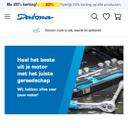
Tijdelijk 20% korting op alle producten.
Nu 20% korting!
- 20%
Ga naar de inhoud
Verlanglijst
Winke
Betalen zoals je wilt,
vooraf en achteraf
Haal het beste
uit je motor
met het juiste
gereedschap
Wij hebben alles voor
jouw motor!