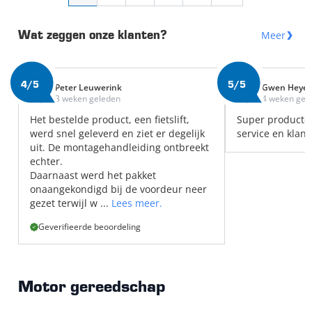
Meer
Wat zeggen onze klanten?
4/5
5/5
Peter Leuwerink
Gwen Heye
3 weken geleden
4 weken gel
Het bestelde product, een fietslift,
Super producte
werd snel geleverd en ziet er degelijk
service en klant
uit. De montagehandleiding ontbreekt
echter.
Daarnaast werd het pakket
onaangekondigd bij de voordeur neer
gezet terwijl w ...
Lees meer.
Geverifieerde beoordeling
Motor gereedschap