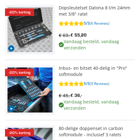
Dopsleutelset Datona 8 t/m 24mm
-20% korting
met 3/8" ratel
5/5
(6 Reviews)
€ 69,-
€ 55,20
Vandaag besteld, vandaag
verzonden
Inbus- en bitset 40-delig in "Pro"
-20% korting
softmodule
5/5
(9 Reviews)
€ 45,-
€ 36,-
Vandaag besteld, vandaag
verzonden
80-delige doppenset in carbon
-20% korting
softmodule - inclusief 3 ratels