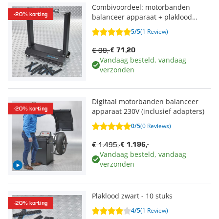
Combivoordeel: motorbanden
-20% korting
balanceer apparaat + plaklood
zwart
5/5
(1 Review)
€ 99,-
€ 71,20
Vandaag besteld, vandaag
verzonden
Digitaal motorbanden balanceer
-20% korting
apparaat 230V (inclusief adapters)
0/5
(0 Reviews)
€ 1.495,-
€ 1.196,-
Vandaag besteld, vandaag
verzonden
Plaklood zwart - 10 stuks
-20% korting
4/5
(1 Review)