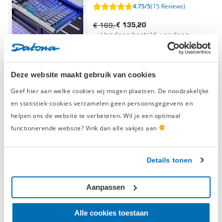
4.75/5
(15 Reviews)
€ 169,-
€ 135,20
Vandaag besteld, vandaag
verzonden
Deze website maakt gebruik van cookies
21-delige dopsleutelset 1/2"
-20% korting
opname in "Pro" softmodule - 10 tot
Geef hier aan welke cookies wij mogen plaatsen. De noodzakelijke
32 mm
4.15/5
(7 Reviews)
en statistiek-cookies verzamelen geen persoonsgegevens en
helpen ons de website te verbeteren. Wil je een optimaal
€ 69,-
€ 55,20
functionerende website? Vink dan alle vakjes aan
Vandaag besteld, vandaag
verzonden
Details tonen
Dopsleutelset 3/8" opname 20-delig
-20% korting
in "Pro" softmodule - 8 tot 24 mm
Aanpassen
4.8/5
(11 Reviews)
Alle cookies toestaan
€ 55,-
€ 44,-