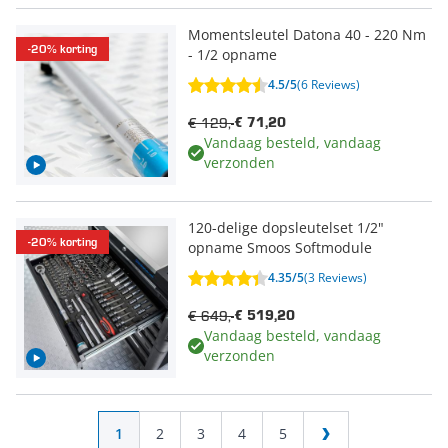
Momentsleutel Datona 40 - 220 Nm
-20% korting
- 1/2 opname
4.5/5
(6 Reviews)
€ 129,-
€ 71,20
Vandaag besteld, vandaag
verzonden
120-delige dopsleutelset 1/2"
-20% korting
opname Smoos Softmodule
4.35/5
(3 Reviews)
€ 649,-
€ 519,20
Vandaag besteld, vandaag
verzonden
Pagina
U lees momenteel pagina
Pagina
Pagina
Pagina
Pagina
1
2
3
4
5
Pagina