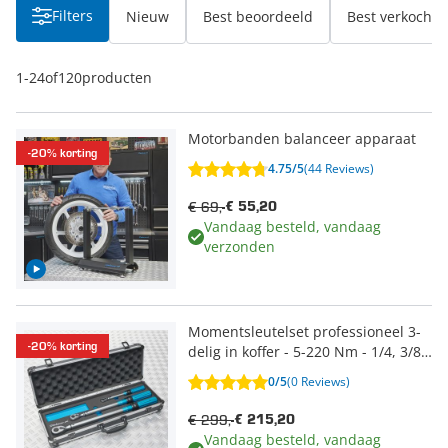
Filters
Nieuw
Best beoordeeld
Best verkocht
1
-
24
of
120
producten
Motorbanden balanceer apparaat
-20% korting
4.75/5
(44 Reviews)
€ 69,-
€ 55,20
Vandaag besteld, vandaag
verzonden
Momentsleutelset professioneel 3-
-20% korting
delig in koffer - 5-220 Nm - 1/4, 3/8
en 1/2
0/5
(0 Reviews)
€ 299,-
€ 215,20
Vandaag besteld, vandaag