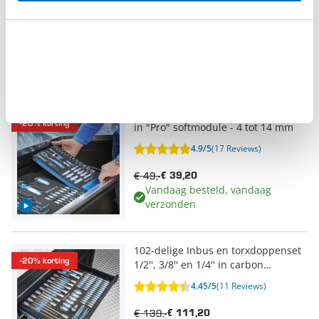
Vandaag besteld, vandaag
verzonden
binnen 180 dagen
Gratis retourneren
Dopsleutelset 1/4" opname 28-delig
-20% korting
in "Pro" softmodule - 4 tot 14 mm
4.9/5
(17 Reviews)
€ 49,-
€ 39,20
Vandaag besteld, vandaag
verzonden
102-delige Inbus en torxdoppenset
-20% korting
1/2'', 3/8'' en 1/4'' in carbon
softmodule
4.45/5
(11 Reviews)
€ 139,-
€ 111,20