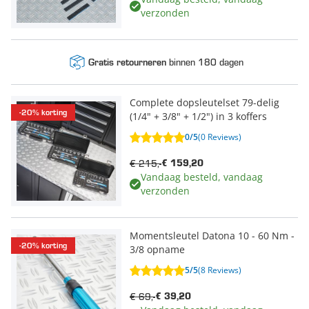
verzonden
binnen 180 dagen
Gratis retourneren
Complete dopsleutelset 79-delig
-20% korting
(1/4" + 3/8" + 1/2") in 3 koffers
0/5
(0 Reviews)
€ 215,-
€ 159,20
Vandaag besteld, vandaag
verzonden
Momentsleutel Datona 10 - 60 Nm -
-20% korting
3/8 opname
5/5
(8 Reviews)
€ 69,-
€ 39,20