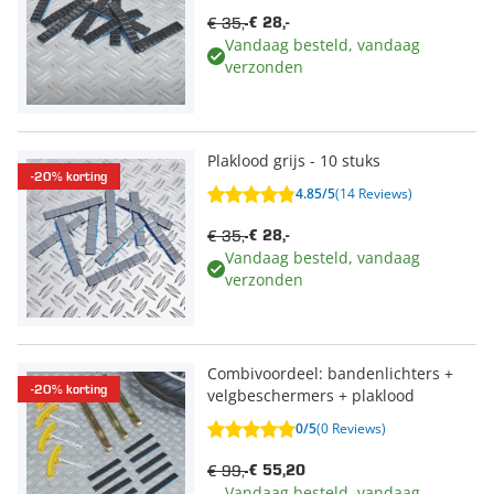
€ 35,-
€ 28,-
Vandaag besteld, vandaag
verzonden
Plaklood grijs - 10 stuks
-20% korting
4.85/5
(14 Reviews)
€ 35,-
€ 28,-
Vandaag besteld, vandaag
verzonden
Combivoordeel: bandenlichters +
-20% korting
velgbeschermers + plaklood
0/5
(0 Reviews)
€ 99,-
€ 55,20
Vandaag besteld, vandaag