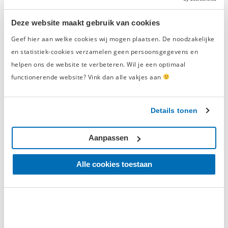
Gereedschapsets
Doppensets
Deze website maakt gebruik van cookies
Tangen
Geef hier aan welke cookies wij mogen plaatsen. De noodzakelijke
Schroevendraaiers
en statistiek-cookies verzamelen geen persoonsgegevens en
Auto
-,
motor
- en
fietsgereedschap
helpen ons de website te verbeteren. Wil je een optimaal
Engels gereedschap
functionerende website? Vink dan alle vakjes aan
Lagertrekkers
Luchtgereedschap
Details tonen
Staat het gereedschap dat jij nodig hebt hier niet tussen?
En kun je het niet vinden in onze webshop? Neem dan
Aanpassen
zeker contact op met de specialisten van onze
klantenservice. Zij helpen je graag verder met jouw
Alle cookies toestaan
zoektocht naar het juiste gereedschap voor al je klussen.
Het beste gereedschap voor iedere
klus