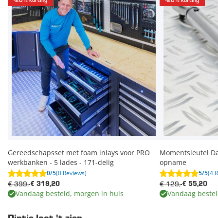
-20% korting
-20% korting
Gereedschapsset met foam inlays voor PRO
Momentsleutel Da
werkbanken - 5 lades - 171-delig
opname
0/5
(0 Reviews)
5/5
(4 
€ 399,-
€ 129,-
€ 319,20
€ 55,20
Vandaag besteld, morgen in huis
Vandaag bestel