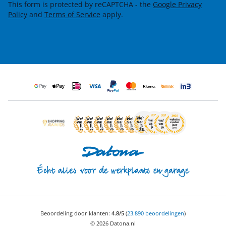
This form is protected by reCAPTCHA - the
Google Privacy
Policy
and
Terms of Service
apply.
Beoordeling door klanten:
4.8/5
(
23.890 beoordelingen
)
© 2026 Datona.nl