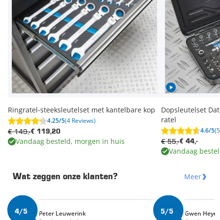
Ringratel-steeksleutelset met kantelbare kop
Dopsleutelset Da
ratel
4.25/5
(4 Reviews)
4.6/5
(
€ 149,-
€ 119,20
Vandaag besteld, morgen in huis
€ 55,-
€ 44,-
Vandaag bestel
Meer
Wat zeggen onze klanten?
4/5
5/5
Peter Leuwerink
Gwen Heye