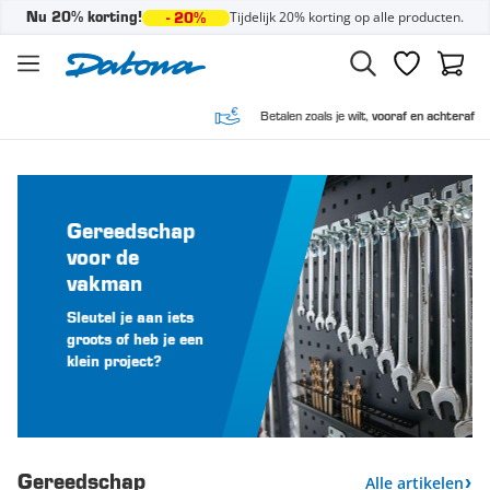
Tijdelijk 20% korting op alle producten.
Nu 20% korting!
- 20%
Ga naar de inhoud
Verlanglijst
Winke
Betalen zoals je wilt,
vooraf en achteraf
Gereedschap
voor de
vakman
Sleutel je aan iets
groots of heb je een
klein project?
Gereedschap
Alle artikelen