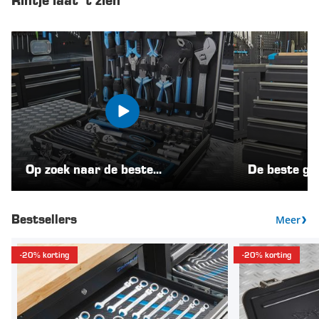
Rintje laat 't zien
Op zoek naar de beste
De beste ge
gereedschapskoffer?
gereedscha
Meer
Bestsellers
-20% korting
-20% korting