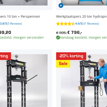
pers 10 ton + Perspennen
Werkplaatspers 20 ton hydrop
3.8/5
(5 Reviews)
4.4/5
(31 Reviews)
€ 995,-
99,20
€ 796,-
besteld, morgen verzonden
Vandaag besteld, morgen ve
ting
-20% korting
Sale