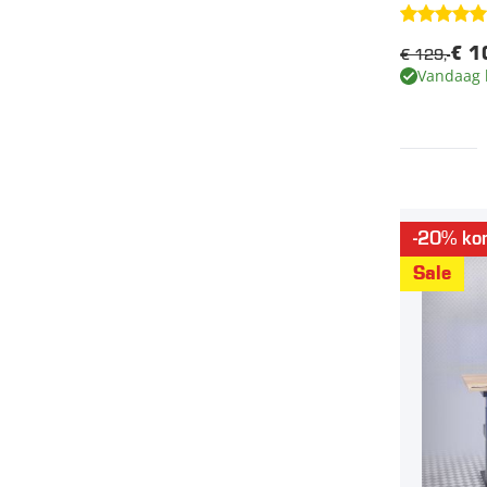
€ 129,-
€ 1
Vandaag 
-20% kor
Sale