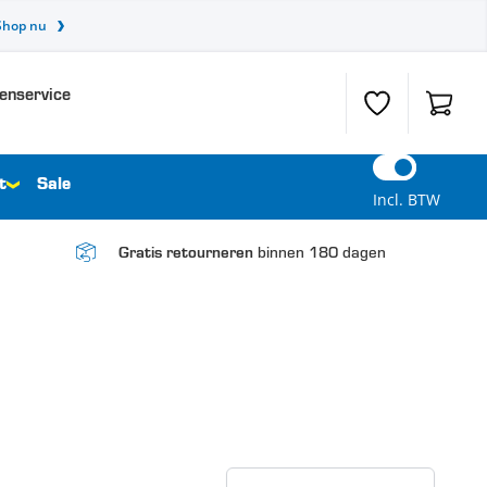
Shop nu
enservice
Verlanglijst
Winkel
t
Sale
Incl. BTW
binnen 180 dagen
Gratis retourneren