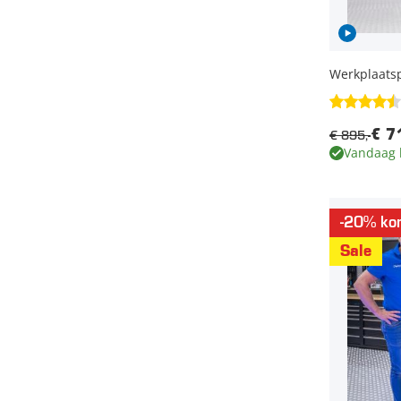
Werkplaats
€ 895,-
€ 7
Vandaag 
-20% kor
Sale