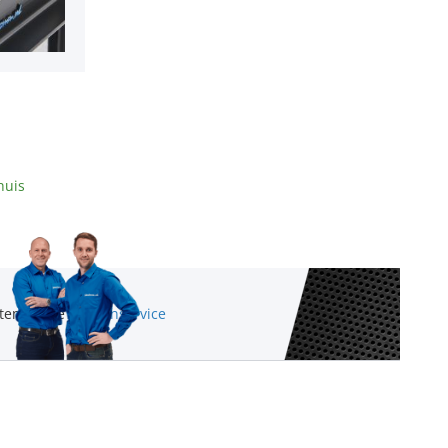
huis
ten via de
klantenservice