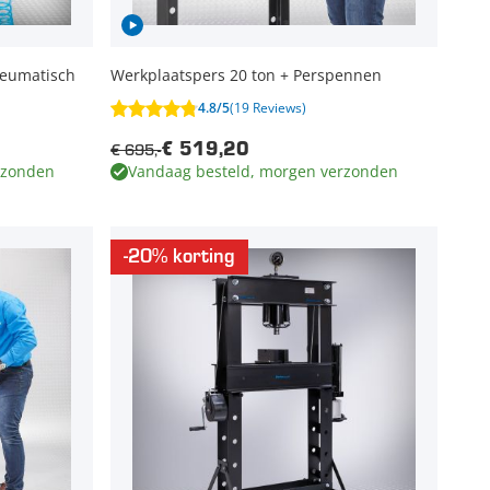
neumatisch
Werkplaatspers 20 ton + Perspennen
4.8/5
(19 Reviews)
€ 695,-
€ 519,20
rzonden
Vandaag besteld, morgen verzonden
-20% korting