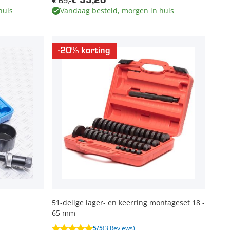
€ 69,-
€ 55,20
huis
Vandaag besteld, morgen in huis
-20% korting
51-delige lager- en keerring montageset 18 -
65 mm
5/5
(3 Reviews)