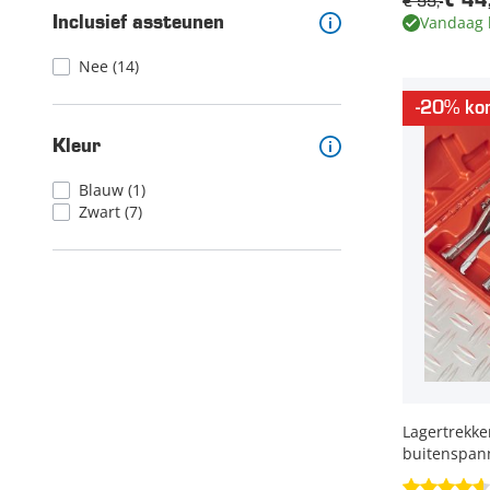
€ 55,-
€ 44,
Vandaag 
Inclusief assteunen
Nee
(14)
-20% kor
Kleur
Blauw
(1)
Zwart
(7)
Lagertrekke
buitenspan