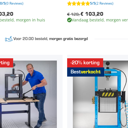
0/5
(0 Reviews)
5/5
(2 Reviews)
€ 129,-
03,20
€ 103,20
besteld, morgen in huis
Vandaag besteld, morgen ve
Voor 20.00 besteld,
morgen gratis bezorgd
ting
-20% korting
Best
verkocht