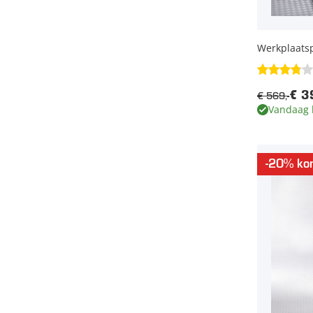
Werkplaats
€ 569,-
€ 3
Vandaag 
-20% kor