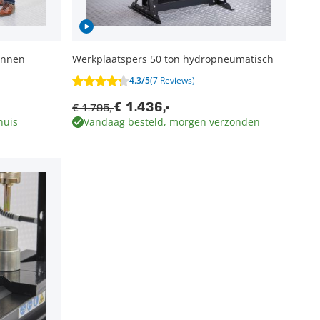
ennen
Werkplaatspers 50 ton hydropneumatisch
4.3/5
(7 Reviews)
€ 1.795,-
€ 1.436,-
huis
Vandaag besteld, morgen verzonden