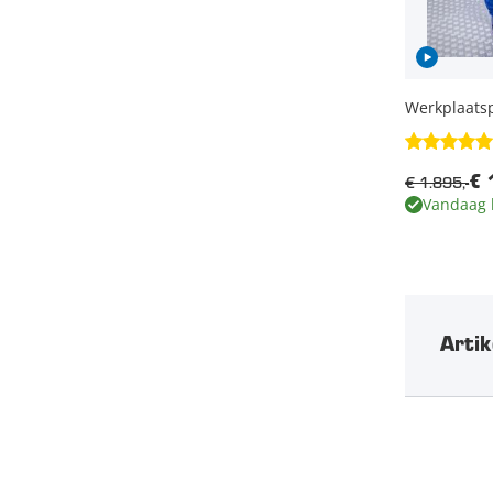
Werkplaats
€ 1.895,-
€ 
Vandaag 
Artik