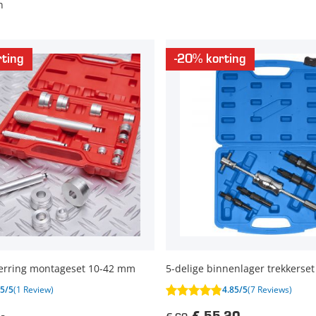
n
ting
-20% korting
eerring montageset 10-42 mm
5-delige binnenlager trekkerset
5/5
(1 Review)
4.85/5
(7 Reviews)