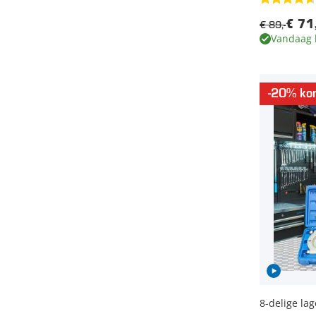
€ 89,-
€ 71
Vandaag 
-20% kor
8-delige la