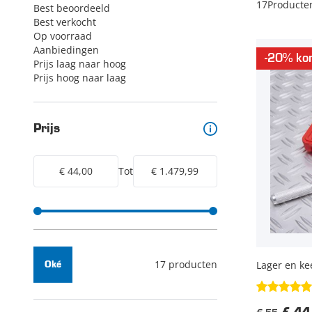
17
Producte
Best beoordeeld
Best verkocht
Op voorraad
Aanbiedingen
-20% kor
Prijs laag naar hoog
Prijs hoog naar laag
Prijs
€ 44,00
Tot
€ 1.479,99
17 producten
Lager en k
Oké