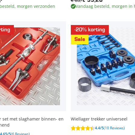
€ 69,-
-
€ 55,20
besteld, morgen verzonden
Vandaag besteld, morgen in 
ting
-20% korting
Sale
r set met slaghamer binnen- en
Wiellager trekker universeel
nend
4.4/5
(10 Reviews)
4.65/5
(6 Reviews)