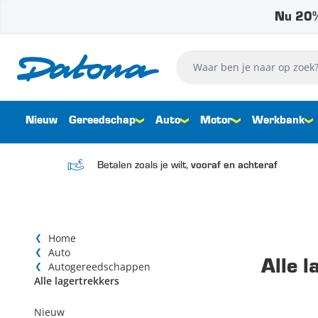
Nu 20%
Ga naar de inhoud
Waar ben je naar op zoek?
Nieuw
Gereedschap
Auto
Motor
Werkbank
Betalen zoals je wilt,
vooraf en achteraf
Home
Auto
Alle 
Autogereedschappen
Alle lagertrekkers
Nieuw