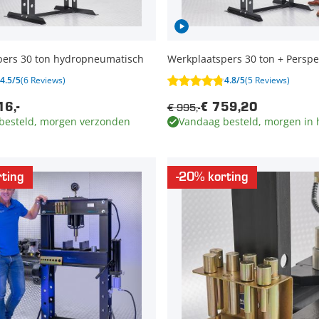
pers 30 ton hydropneumatisch
Werkplaatspers 30 ton + Persp
4.5/5
(6 Reviews)
4.8/5
(5 Reviews)
€ 995,-
16,-
€ 759,20
besteld, morgen verzonden
Vandaag besteld, morgen in 
ting
-20% korting