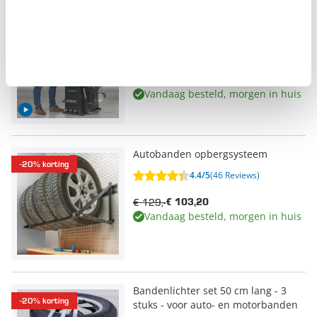
Autobanden demonteer apparaat
-20% korting
t/m 26"
0/5
(0 Reviews)
€ 1.695,-
€ 1.356,-
Vandaag besteld, morgen in huis
Autobanden opbergsysteem
-20% korting
4.4/5
(46 Reviews)
€ 129,-
€ 103,20
Vandaag besteld, morgen in huis
Bandenlichter set 50 cm lang - 3
-20% korting
stuks - voor auto- en motorbanden