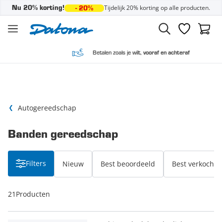
Tijdelijk 20% korting op alle producten.
Nu 20% korting!
- 20%
Ga naar de inhoud
Verlanglijst
Winke
Betalen zoals je wilt,
vooraf en achteraf
Autogereedschap
Banden gereedschap
Filters
Nieuw
Best beoordeeld
Best verkocht
21
Producten