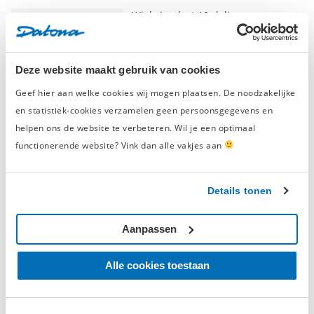
Wielwisselset 10-delig
-20% korting
4.75/5
(22 Reviews)
€ 189,-
€ 151,20
Deze website maakt gebruik van cookies
Vandaag besteld, morgen in huis
Geef hier aan welke cookies wij mogen plaatsen. De noodzakelijke
en statistiek-cookies verzamelen geen persoonsgegevens en
helpen ons de website te verbeteren. Wil je een optimaal
functionerende website? Vink dan alle vakjes aan
Digitaal autobanden balanceer
-20% korting
apparaat 230V (inclusief adapters)
4.4/5
(12 Reviews)
Details tonen
€ 1.495,-
€ 1.196,-
Vandaag besteld, morgen in huis
Aanpassen
Alle cookies toestaan
binnen 180 dagen
Gratis retourneren