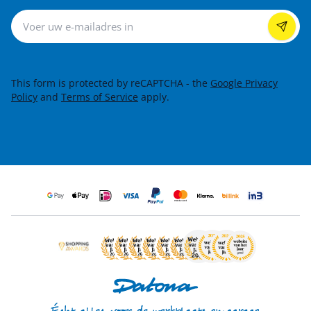
Nieuwsbrief
This form is protected by reCAPTCHA - the
Google Privacy
Policy
and
Terms of Service
apply.