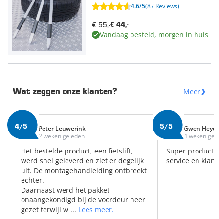
4.6/5
(87 Reviews)
€ 55,-
€ 44,-
Vandaag besteld, morgen in huis
Meer
Wat zeggen onze klanten?
4/5
5/5
Peter Leuwerink
Gwen Heye
2 weken geleden
4 weken gel
Het bestelde product, een fietslift,
Super producte
werd snel geleverd en ziet er degelijk
service en klant
uit. De montagehandleiding ontbreekt
echter.
Daarnaast werd het pakket
onaangekondigd bij de voordeur neer
gezet terwijl w ...
Lees meer.