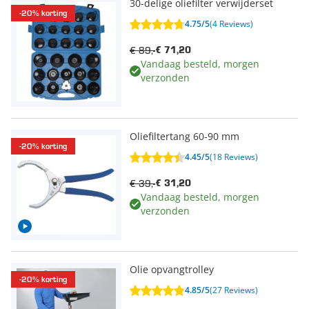
30-delige oliefilter verwijderset
-20% korting
4.75/5
(4 Reviews)
€ 89,-
€ 71,20
Vandaag besteld, morgen
verzonden
Oliefiltertang 60-90 mm
-20% korting
4.45/5
(18 Reviews)
€ 39,-
€ 31,20
Vandaag besteld, morgen
verzonden
Olie opvangtrolley
-20% korting
4.85/5
(27 Reviews)