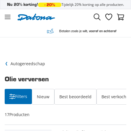
Tijdelijk 20% korting op alle producten.
Nu 20% korting!
- 20%
Ga naar de inhoud
Verlanglijst
Winke
Betalen zoals je wilt,
vooraf en achteraf
Autogereedschap
Olie verversen
Filters
Nieuw
Best beoordeeld
Best verkocht
17
Producten