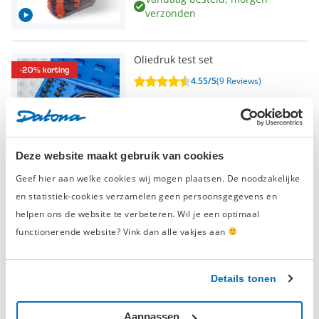
verzonden
Oliedruk test set
-20% korting
4.55/5
(9 Reviews)
€ 49,-
€ 39,20
Vandaag besteld, morgen
verzonden
Deze website maakt gebruik van cookies
Geef hier aan welke cookies wij mogen plaatsen. De noodzakelijke
3-delige trechterset
en statistiek-cookies verzamelen geen persoonsgegevens en
-20% korting
helpen ons de website te verbeteren. Wil je een optimaal
5/5
(1 Review)
functionerende website? Vink dan alle vakjes aan
€ 29,-
€ 23,20
Vandaag besteld, morgen
verzonden
Details tonen
Aanpassen