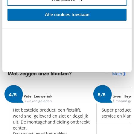
Olie opvangbak met tuit
-20% korting
Alle cookies toestaan
4.9/5
(75 Reviews)
€ 49,-
€ 39,20
Vandaag besteld, morgen
verzonden
Meer
Wat zeggen onze klanten?
4/5
5/5
Peter Leuwerink
Gwen Heye
3 weken geleden
1 maand gel
Het bestelde product, een fietslift,
Super producte
werd snel geleverd en ziet er degelijk
service en klant
uit. De montagehandleiding ontbreekt
echter.
Daarnaast werd het pakket