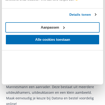
onaangekondigd bij de voordeur neer
gezet terwijl w ...
Lees meer.
Details tonen
Geverifieerde beoordeling
Aanpassen
Uitdeuk gereedschap
Alle cookies toestaan
Een deuk wegwerken is een koud kunstje wanneer je
gebruik maakt van uitdeuk gereedschap. Hiermee kun je
echt alle werkzaamheden uitvoeren waar een
professionele werkplaats om vraagt, namelijk: buigen,
persen, rechtzetten, spreiden en duwen. Voor de doe-het-
zelver die het plaatwerk van zijn eigen motor of auto
herstelt is een set met uitdeuk gereedschap van
Mannesmann een aanrader. Deze bestaat uit meerdere
uitdeukhamers, uitdeuktassen en een klein aambeeld.
Maak eenvoudig je keuze bij Datona en bestel voordelig
online!