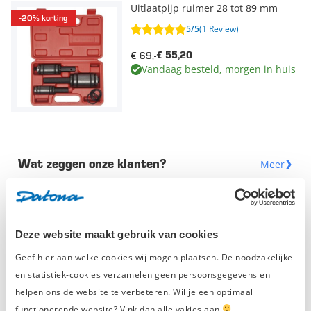
Uitlaatpijp ruimer 28 tot 89 mm
-20% korting
5/5
(1 Review)
€ 69,-
€ 55,20
Vandaag besteld, morgen in huis
Meer
Wat zeggen onze klanten?
4/5
5/5
Peter Leuwerink
Gwen Heye
3 weken geleden
4 weken gel
Deze website maakt gebruik van cookies
Het bestelde product, een fietslift,
Super producte
Geef hier aan welke cookies wij mogen plaatsen. De noodzakelijke
werd snel geleverd en ziet er degelijk
service en klant
en statistiek-cookies verzamelen geen persoonsgegevens en
uit. De montagehandleiding ontbreekt
echter.
helpen ons de website te verbeteren. Wil je een optimaal
Daarnaast werd het pakket
functionerende website? Vink dan alle vakjes aan