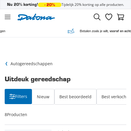
Tijdelijk 20% korting op alle producten.
Nu 20% korting!
- 20%
Ga naar de inhoud
Verlanglijst
Winke
Betalen zoals je wilt,
vooraf en achteraf
Autogereedschappen
Uitdeuk gereedschap
Filters
Nieuw
Best beoordeeld
Best verkocht
8
Producten