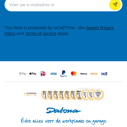
Nieuwsbrief
This form is protected by reCAPTCHA - the
Google Privacy
Policy
and
Terms of Service
apply.