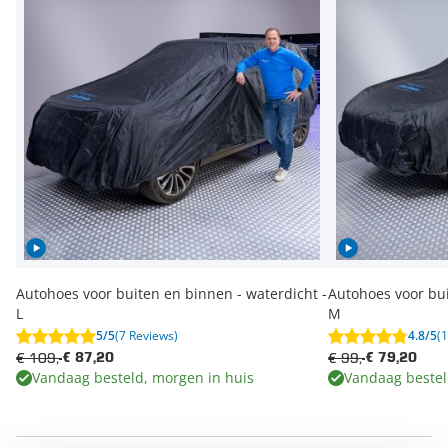
Autohoes voor buiten en binnen - waterdicht -
Autohoes voor bui
L
M
5/5
(7 Reviews)
4.8/5
(
€ 109,-
€ 99,-
€ 87,20
€ 79,20
Vandaag besteld, morgen in huis
Vandaag bestel