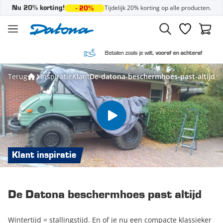
Tijdelijk 20% korting op alle producten.
Nu 20% korting!
- 20%
Ga naar de inhoud
Verlanglijst
Winke
Betalen zoals je wilt,
vooraf en achteraf
Terug
Inspiratie
Klant
De-datona-beschermhoes-past-altijd
Klant inspiratie
De Datona beschermhoes past altijd
Wintertijd = stallingstijd. En of je nu een compacte klassieker