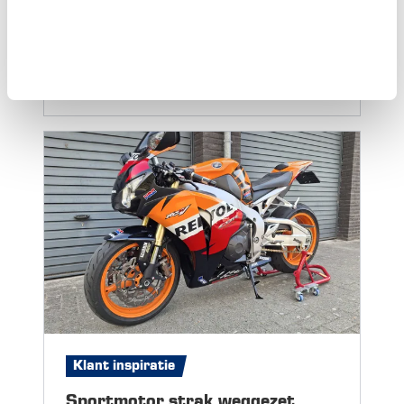
waardige werkplek
Sommige garages laten meteen zien: hier
wordt niet even geklust, hier wordt met
plezier gesleuteld. Op deze klantfoto’s zie je
een superstrakke opstelling met een lang
werkblad, volle ladeblokken en een grote
wandopstelling waar alles logisch bij elkaar
hangt. En als kers op de taart: bovenop prijkt
een indrukwekkende rij bekers en trofeeën.
Deze werkplaats is duidelijk het thuisfront
van een echte liefhebber....
Lees meer
Klant inspiratie
Sportmotor strak weggezet