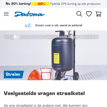
Tijdelijk 20% korting op alle producten.
Nu 20% korting!
- 20%
Ga naar de inhoud
Verlanglijst
Winke
Betalen zoals je wilt,
vooraf en achteraf
Terug
Inspiratie
Stralen
Veelgestelde-vragen-straalketel
Stralen
Veelgestelde vragen straalketel
De ene straalketel is de andere niet. We kunnen ons