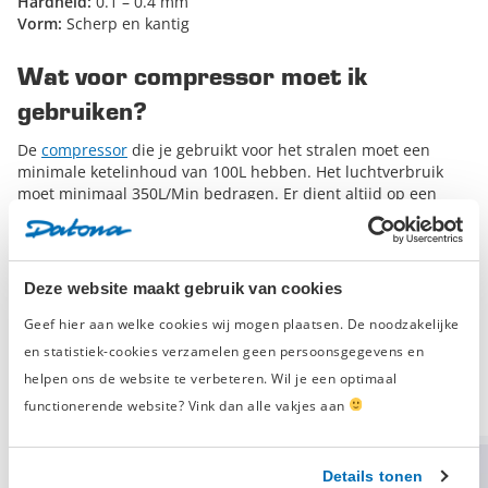
Hardheid:
0.1 – 0.4 mm
Vorm:
Scherp en kantig
Wat voor compressor moet ik
gebruiken?
De
compressor
die je gebruikt voor het stralen moet een
minimale ketelinhoud van 100L hebben. Het luchtverbruik
moet minimaal 350L/Min bedragen. Er dient altijd op een
werkdruk van maximaal 3-6 bar gestraald te worden. Dit
wordt ingesteld op de compressor. Ook mag de slang tussen
de compressor en de straalketel niet langer zijn dan 3 meter.
Deze website maakt gebruik van cookies
Uiteraard kun je voor meer informatie onze specialisten
Geef hier aan welke cookies wij mogen plaatsen. De noodzakelijke
raadplegen.
en statistiek-cookies verzamelen geen persoonsgegevens en
Uiteraard kun je voor meer informatie onze specialisten
helpen ons de website te verbeteren. Wil je een optimaal
raadplegen.
functionerende website? Vink dan alle vakjes aan
-20% korting
-20% korting
Details tonen