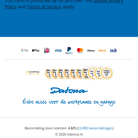
This form is protected by reCAPTCHA - the
Google Privacy
Policy
and
Terms of Service
apply.
Beoordeling door klanten:
4.8/5
(
23.890 beoordelingen
)
© 2026 Datona.nl