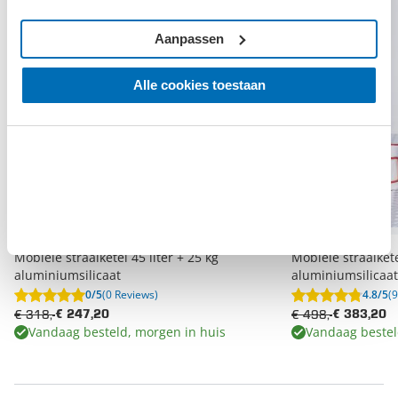
Aanpassen
Alle cookies toestaan
Mobiele straalketel 45 liter + 25 kg
Mobiele straalkete
aluminiumsilicaat
aluminiumsilicaat
0/5
(0 Reviews)
4.8/5
(
€ 318,-
€ 498,-
€ 247,20
€ 383,20
Vandaag besteld, morgen in huis
Vandaag bestel