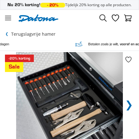
Tijdelijk 20% korting op alle producten.
Nu 20% korting!
- 20%
Ga naar de inhoud
Verlanglijst
Winke
Terugslagvrije hamer
Betalen zoals je wilt,
vooraf en achteraf
-20% korting
Sale