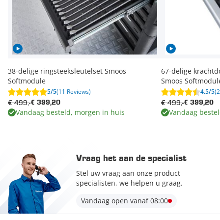
38-delige ringsteeksleutelset Smoos
67-delige kracht
Softmodule
Smoos Softmodul
5/5
(11 Reviews)
4.5/5
(
€ 499,-
€ 499,-
€ 399,20
€ 399,20
Vandaag besteld, morgen in huis
Vandaag bestel
Vraag het aan de specialist
Stel uw vraag aan onze product
specialisten, we helpen u graag.
Vandaag open vanaf 08:00