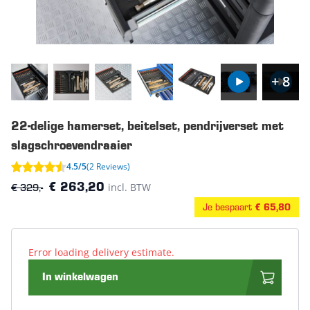
+ 8
22-delige hamerset, beitelset, pendrijverset met
slagschroevendraaier
4.5/5
(2 Reviews)
€ 329,-
incl. BTW
€ 263,20
Je bespaart
€ 65,80
Error loading delivery estimate.
In winkelwagen