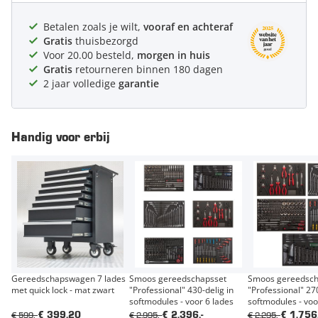
Betalen zoals je wilt,
vooraf en achteraf
Gratis
thuisbezorgd
Voor 20.00 besteld,
morgen in huis
Gratis
retourneren binnen 180 dagen
2 jaar volledige
garantie
Handig voor erbij
Gereedschapswagen 7 lades
Smoos gereedschapsset
Smoos gereedsch
met quick lock - mat zwart
"Professional" 430-delig in
"Professional" 270
softmodules - voor 6 lades
softmodules - voo
€ 599,-
€ 2.995,-
€ 2.295,-
€ 399,20
€ 2.396,-
€ 1.756,