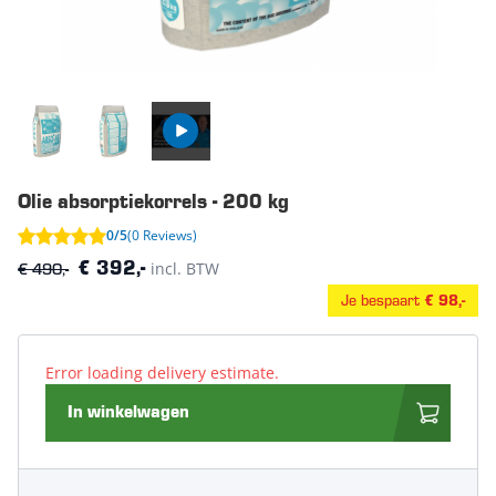
Olie absorptiekorrels - 200 kg
0/5
(0 Reviews)
€ 490,-
incl. BTW
€ 392,-
Je bespaart
€ 98,-
Error loading delivery estimate.
In winkelwagen