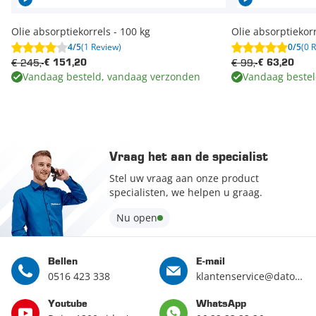
Olie absorptiekorrels - 100 kg
Olie absorptiekorr
4/5
(1 Review)
0/5
(0 
€ 245,-
€ 99,-
€ 151,20
€ 63,20
Vandaag besteld, vandaag verzonden
Vandaag bestel
Vraag het aan de specialist
Stel uw vraag aan onze product
specialisten, we helpen u graag.
Nu open
Bellen
E-mail
0516 423 338
klantenservice@datona.nl
Youtube
WhatsApp