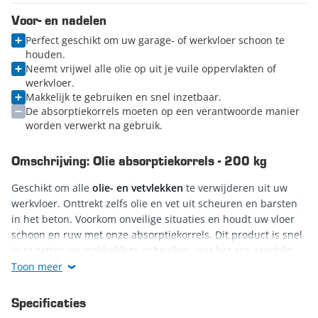
Voor- en nadelen
Perfect geschikt om uw garage- of werkvloer schoon te
houden.
Neemt vrijwel alle olie op uit je vuile oppervlakten of
werkvloer.
Makkelijk te gebruiken en snel inzetbaar.
De absorptiekorrels moeten op een verantwoorde manier
worden verwerkt na gebruik.
Omschrijving: Olie absorptiekorrels - 200 kg
Geschikt om alle
olie- en vetvlekken
te verwijderen uit uw
werkvloer. Onttrekt zelfs olie en vet uit scheuren en barsten
in het beton. Voorkom onveilige situaties en houdt uw vloer
schoon en ruw met onze absorptiekorrels. Dit product is snel
in te zetten en makkelijk te gebruiken, wat het erg geschikt
maakt voor situaties waar snel gehandeld moet worden.
Toon meer
Olievlekken bij
verkeersongevallen
kunnen zo direct worden
opgeruimd. Dit product wordt geleverd in tien zakken van 20
Specificaties
kg (300 liter in totaal). Ook verkrijgbaar in
twee zakken
en
vijf