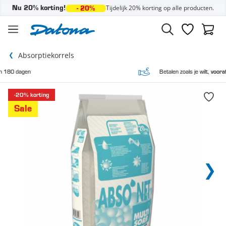
Tijdelijk 20% korting op alle producten.
Nu 20% korting!
- 20%
Ga naar de inhoud
Verlanglijst
Winke
Absorptiekorrels
Betalen zoals je wilt,
vooraf en achteraf
-20% korting
Sale