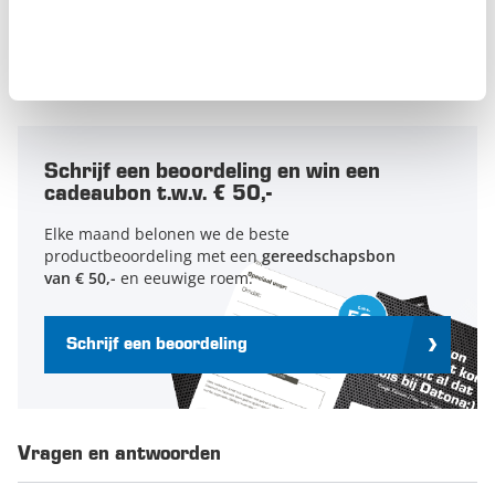
4
0
3
0
2
0
1
0
Schrijf een beoordeling en win een
cadeaubon t.w.v. € 50,-
Elke maand belonen we de beste
productbeoordeling met een
gereedschapsbon
van € 50,-
en eeuwige roem.
Schrijf een beoordeling
Vragen en antwoorden