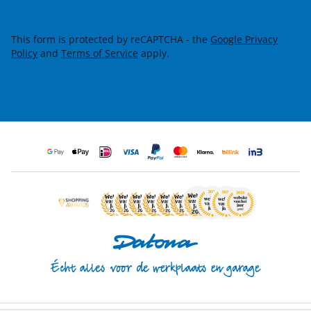
This form is protected by reCAPTCHA - the
Google Privacy
Policy
and
Terms of Service
apply.