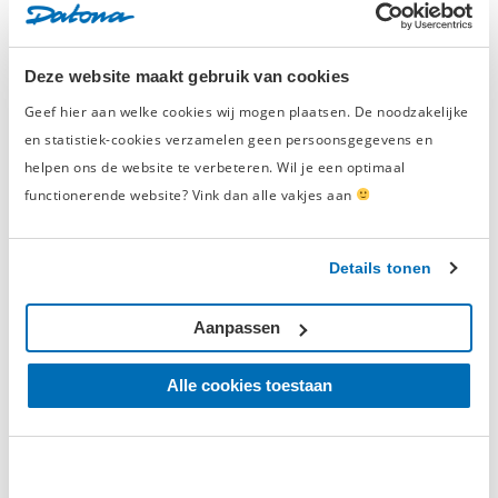
Rintje Ritsma test absorptiekorrels |
Datona.nl
Deze website maakt gebruik van cookies
Foto's van klanten
Geef hier aan welke cookies wij mogen plaatsen. De noodzakelijke
en statistiek-cookies verzamelen geen persoonsgegevens en
Jouw foto hier?
helpen ons de website te verbeteren. Wil je een optimaal
Stuur je foto('s) naar
functionerende website? Vink dan alle vakjes aan
spotvandeweek@datona.nl
Details tonen
0 Beoordelingen
Beoordelingen
Aanpassen
0/5
Alle cookies toestaan
Op basis van
0 beoordelingen
5
0