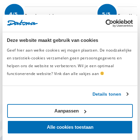
4/5
5/5
Peter Leuwerink
Gwen Heye
2 weken geleden
4 weken gel
Het bestelde product, een fietslift,
Super producte
werd snel geleverd en ziet er degelijk
service en klant
Deze website maakt gebruik van cookies
uit. De montagehandleiding ontbreekt
echter.
Geef hier aan welke cookies wij mogen plaatsen. De noodzakelijke
Daarnaast werd het pakket
en statistiek-cookies verzamelen geen persoonsgegevens en
onaangekondigd bij de voordeur neer
helpen ons de website te verbeteren. Wil je een optimaal
gezet terwijl w ...
Lees meer.
functionerende website? Vink dan alle vakjes aan
Geverifieerde beoordeling
Details tonen
Vraag het aan de specialist
Aanpassen
Stel uw vraag aan onze product
specialisten, we helpen u graag.
Alle cookies toestaan
Nu open