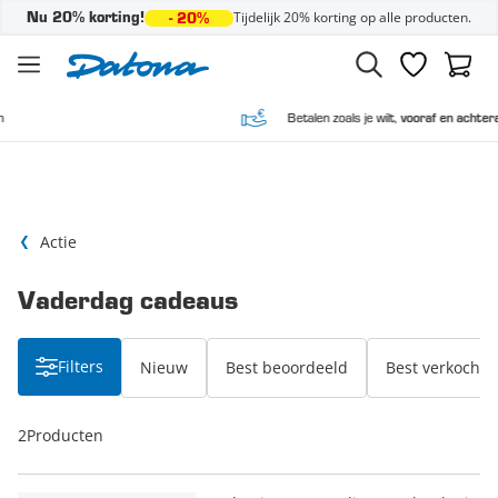
Tijdelijk 20% korting op alle producten.
Nu 20% korting!
- 20%
Ga naar de inhoud
Verlanglijst
Winke
Betalen zoals je wilt,
vooraf en achteraf
Actie
Vaderdag cadeaus
Filters
Nieuw
Best beoordeeld
Best verkocht
2
Producten