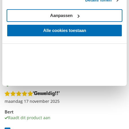
Gebruiksgemak
Aanpassen
Compact
Mee te nemen
Alle cookies toestaan
Weer zn leuk hebbendingetje. Even snel lucht in de band,
maar geen goede meter gebruikt. De meter met draaibare
kop erop, en aflezen maar! Eventueel af te blazen lucht via
knopje op de meter. Er handig en compact, en je weet altijd
wat je bandenspanning is.
Geverifieerde beoordeling
‘Geweldig!!’
maandag 17 november 2025
Bert
Raadt dit product aan