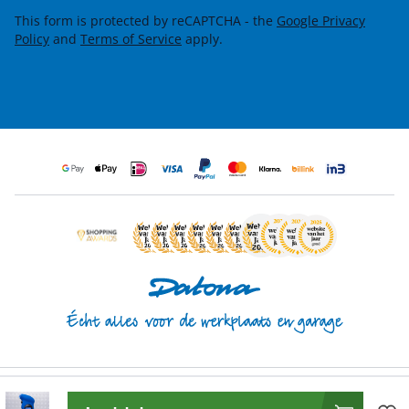
This form is protected by reCAPTCHA - the
Google Privacy
Policy
and
Terms of Service
apply.
Beoordeling door klanten:
4.8/5
(
23.890 beoordelingen
)