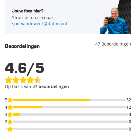
Jouw foto hier?
Stuur je foto('s) naar
spotvandeweek@datona.nl
47 Beoordelingen
Beoordelingen
4.6/5
Op basis van
47 beoordelingen
5
32
4
12
3
3
2
0
1
0