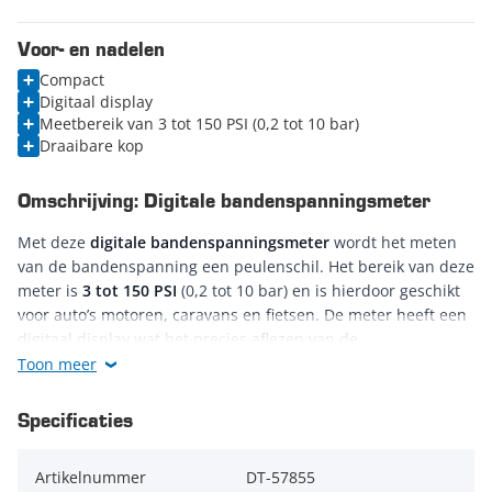
Voor- en nadelen
Compact
Digitaal display
Meetbereik van 3 tot 150 PSI (0,2 tot 10 bar)
Draaibare kop
Omschrijving: Digitale bandenspanningsmeter
Met deze
digitale bandenspanningsmeter
wordt het meten
van de bandenspanning een peulenschil. Het bereik van deze
meter is
3 tot 150 PSI
(0,2 tot 10 bar) en is hierdoor geschikt
voor auto’s motoren, caravans en fietsen. De meter heeft een
digitaal display wat het precies aflezen van de
bandenspanning mogelijk maakt. Daarnaast is de
Toon meer
spanningsmeter uitgerust met een geïntegreerd lampje voor
meer zicht tijdens het meten van de bandenspanning. Verder
Specificaties
is de bandenspanningsmeter compact waardoor die
makkelijk in de hand ligt en erg gebruiksvriendelijk is.
Artikelnummer
DT-57855