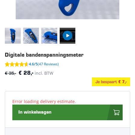
Digitale bandenspanningsmeter
4.6/5
(47 Reviews)
€ 35,-
incl. BTW
€ 28,-
Je bespaart
€ 7,-
Error loading delivery estimate.
In winkelwagen