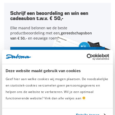
Schrijf een beoordeling en win een
cadeaubon t.w.v. € 50,-
Elke maand belonen we de beste
productbeoordeling met een
gereedschapsbon
van € 50,-
en eeuwige roem.
Schrijf een beoordeling
Deze website maakt gebruik van cookies
Geef hier aan welke cookies wij mogen plaatsen. De noodzakelijke
Geverifieerde beoordeling
en statistiek-cookies verzamelen geen persoonsgegevens en
helpen ons de website te verbeteren. Wil je een optimaal
‘Handig’
functionerende website? Vink dan alle vakjes aan
woensdag 10 december 2025
Robin Peters
Raadt dit product aan
Details tonen