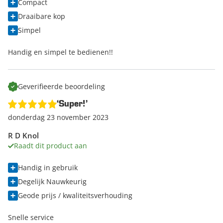
Compact
Draaibare kop
Simpel
Handig en simpel te bedienen!!
Geverifieerde beoordeling
‘Super!’
donderdag 23 november 2023
R D Knol
Raadt dit product aan
Handig in gebruik
Degelijk Nauwkeurig
Geode prijs / kwaliteitsverhouding
Snelle service