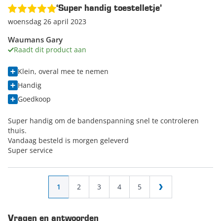
‘Super handig toestelletje’
woensdag 26 april 2023
Waumans Gary
Raadt dit product aan
Klein, overal mee te nemen
Handig
Goedkoop
Super handig om de bandenspanning snel te controleren
thuis.
Vandaag besteld is morgen geleverd
Super service
Pagina
U lees momenteel pagina
Pagina
Pagina
Pagina
Pagina
1
2
3
4
5
Pagina
Vragen en antwoorden