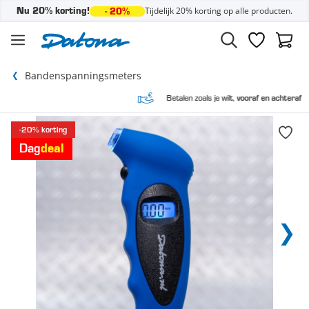
Tijdelijk 20% korting op alle producten.
Nu 20% korting!
- 20%
Ga naar de inhoud
Verlanglijst
Winke
Bandenspanningsmeters
Betalen zoals je wilt,
vooraf en achteraf
-20% korting
Dag
deal