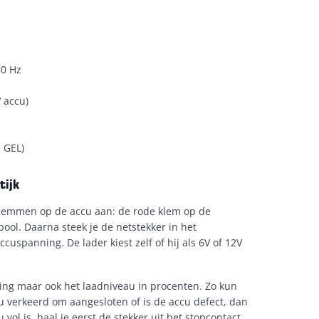
50 Hz
 accu)
 GEL)
tijk
 klemmen op de accu aan: de rode klem op de
ool. Daarna steek je de netstekker in het
cuspanning. De lader kiest zelf of hij als 6V of 12V
ning maar ook het laadniveau in procenten. Zo kun
cu verkeerd om aangesloten of is de accu defect, dan
ol is, haal je eerst de stekker uit het stopcontact