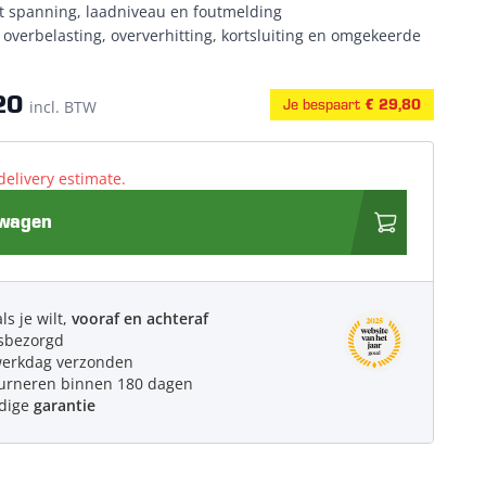
 spanning, laadniveau en foutmelding
 overbelasting, oververhitting, kortsluiting en omgekeerde
20
Je bespaart
incl. BTW
€ 29,80
delivery estimate.
lwagen
ls je wilt,
vooraf en achteraf
sbezorgd
werkdag verzonden
urneren binnen 180 dagen
edige
garantie