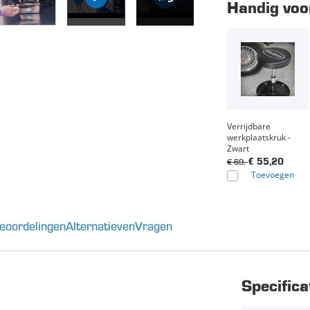
Handig voor
Verrijdbare
werkplaatskruk -
Zwart
€ 69,-
€ 55,20
Toevoegen
eoordelingen
Alternatieven
Vragen
Specifica