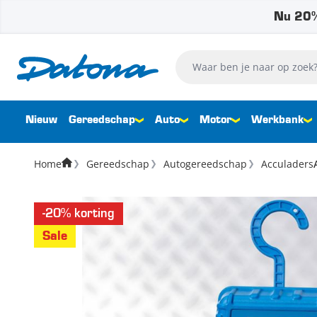
Nu 20%
Ga naar de inhoud
Waar ben je naar op zoek?
Nieuw
Gereedschap
Auto
Motor
Werkbank
Home
Gereedschap
Autogereedschap
Acculaders
-20% korting
Sale