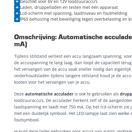
Geschikt voor 6V en 12V loodzuuraccu’s
Laden, druppelladen en testen met één apparaat
Lcd-scherm met spanning, laadniveau en foutmelding
IP65 behuizing met beveiliging tegen overbelasting en ko
Omschrijving: Automatische acculade
mA)
Tijdens stilstand verliest een accu langzaam spanning, voora
de accuspanning te lang laag, dan loopt de capaciteit terug 
het vervangen van de accu vaak sneller nodig dan eigenlijk
onderhoudsladen tijdens langere stilstand houd je de accu
kosten voor het vervangen van je accu.
Deze
automatische acculader
is ook te gebruiken als
drupp
loodzuuraccu’s. De acculader herkent zelf of de aangesloten
laadspanning en laadt met 750 mA. Op het lcd-scherm zie 
met een duidelijk symbool. Het LED-lampje laat zien welke s
foutsymbool.
Je kunt deze lader gebruiken voor accu’s van auto's, motor