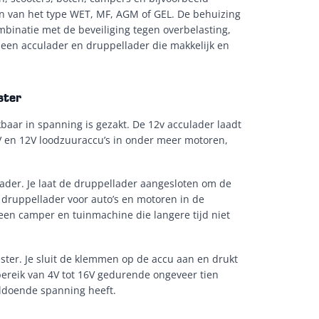
jn van het type WET, MF, AGM of GEL. De behuizing
mbinatie met de beveiliging tegen overbelasting,
e een acculader en druppellader die makkelijk en
ester
baar in spanning is gezakt. De 12v acculader laadt
 6V en 12V loodzuuraccu’s in onder meer motoren,
ader. Je laat de druppellader aangesloten om de
 druppellader voor auto’s en motoren in de
or een camper en tuinmachine die langere tijd niet
ster. Je sluit de klemmen op de accu aan en drukt
ereik van 4V tot 16V gedurende ongeveer tien
oldoende spanning heeft.