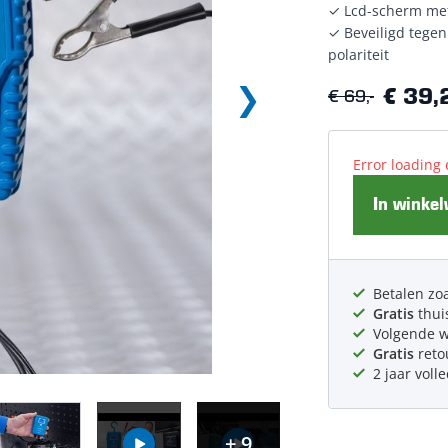
✓ Lcd-scherm met
✓ Beveiligd tegen
polariteit
€ 69,-
€ 39,
Error loading 
In winke
Betalen zoa
Gratis
thui
Volgende 
Gratis
reto
2 jaar voll
+ 9