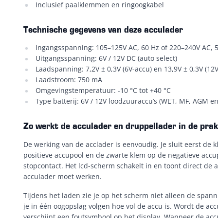
Inclusief paalklemmen en ringoogkabel
Technische gegevens van deze acculader
Ingangsspanning: 105–125V AC, 60 Hz of 220–240V AC, 
Uitgangsspanning: 6V / 12V DC (auto select)
Laadspanning: 7,2V ± 0,3V (6V-accu) en 13,9V ± 0,3V (12V
Laadstroom: 750 mA
Omgevingstemperatuur: -10 °C tot +40 °C
Type batterij: 6V / 12V loodzuuraccu’s (WET, MF, AGM en
Zo werkt de acculader en druppellader in de prak
De werking van de acclader is eenvoudig. Je sluit eerst de
positieve accupool en de zwarte klem op de negatieve accup
stopcontact. Het lcd-scherm schakelt in en toont direct de ac
acculader moet werken.
Tijdens het laden zie je op het scherm niet alleen de span
je in één oogopslag volgen hoe vol de accu is. Wordt de ac
verschijnt een foutsymbool op het display. Wanneer de accu v