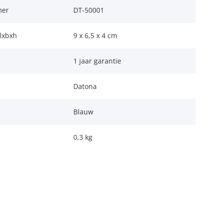
mer
DT-50001
lxbxh
9 x 6,5 x 4 cm
1 jaar garantie
Datona
Blauw
0,3 kg