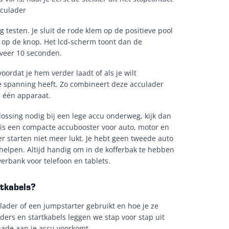
cculader
testen. Je sluit de rode klem op de positieve pool
e op de knop. Het lcd-scherm toont dan de
veer 10 seconden.
oordat je hem verder laadt of als je wilt
e spanning heeft. Zo combineert deze acculader
n één apparaat.
ossing nodig bij een lege accu onderweg, kijk dan
 is een compacte accubooster voor auto, motor en
r starten niet meer lukt. Je hebt geen tweede auto
 helpen. Altijd handig om in de kofferbak te hebben
erbank voor telefoon en tablets.
rtkabels?
lader of een jumpstarter gebruikt en hoe je ze
laders en startkabels leggen we stap voor stap uit
chade aan je accu voorkomt.