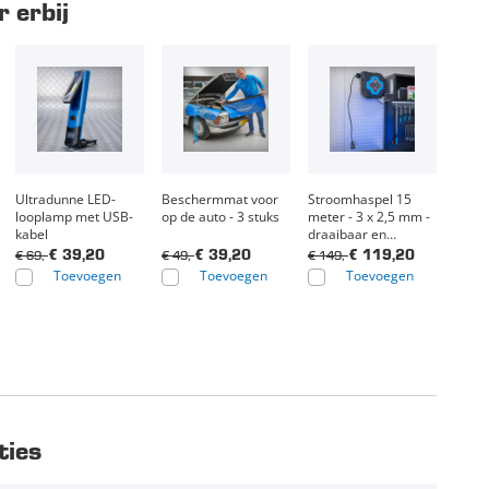
 erbij
Ultradunne LED-
Beschermmat voor
Stroomhaspel 15
looplamp met USB-
op de auto - 3 stuks
meter - 3 x 2,5 mm -
kabel
draaibaar en
automatisch
€ 69,-
€ 49,-
€ 149,-
€ 39,20
€ 39,20
€ 119,20
oprolbaar
Toevoegen
Toevoegen
Toevoegen
ties