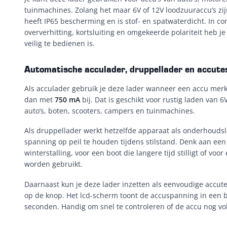
tuinmachines. Zolang het maar 6V of 12V loodzuuraccu’s zi
heeft IP65 bescherming en is stof- en spatwaterdicht. In co
oververhitting, kortsluiting en omgekeerde polariteit heb j
veilig te bedienen is.
Automatische acculader, druppellader en accut
Als acculader gebruik je deze lader wanneer een accu merk
dan met
750 mA
bij. Dat is geschikt voor rustig laden van
auto’s, boten, scooters, campers en tuinmachines.
Als druppellader werkt hetzelfde apparaat als onderhoudsl
spanning op peil te houden tijdens stilstand. Denk aan een
winterstalling, voor een boot die langere tijd stilligt of vo
worden gebruikt.
Daarnaast kun je deze lader inzetten als eenvoudige accute
op de knop. Het lcd-scherm toont de accuspanning in een b
seconden. Handig om snel te controleren of de accu nog v