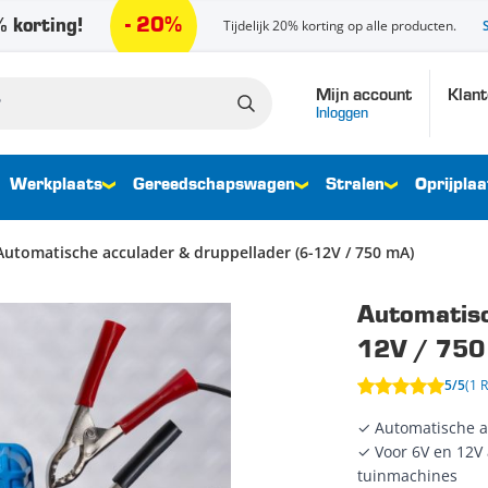
- 20%
 korting!
Tijdelijk 20% korting op alle producten.
Mijn account
Klant
Inloggen
Werkplaats
Gereedschapswagen
Stralen
Oprijplaa
Automatische acculader & druppellader (6-12V / 750 mA)
Automatisc
12V / 750
5/5
(1 
✓ Automatische ac
✓ Voor 6V en 12V 
tuinmachines