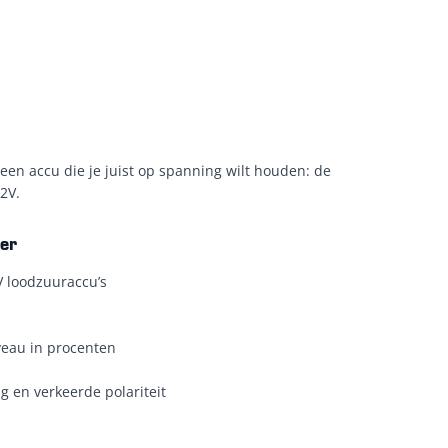
een accu die je juist op spanning wilt houden: de
2V.
er
V loodzuuraccu’s
eau in procenten
ng en verkeerde polariteit