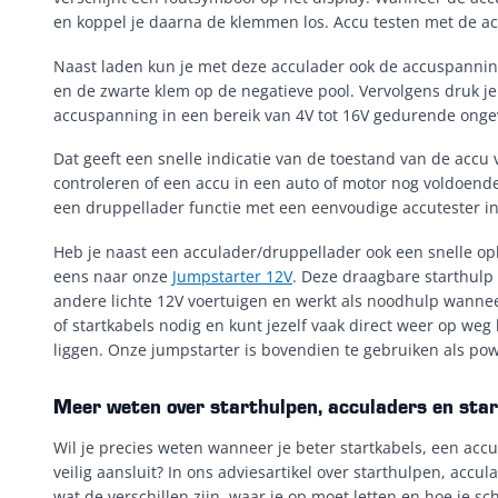
en koppel je daarna de klemmen los. Accu testen met de a
Naast laden kun je met deze acculader ook de accuspanning 
en de zwarte klem op de negatieve pool. Vervolgens druk j
accuspanning in een bereik van 4V tot 16V gedurende onge
Dat geeft een snelle indicatie van de toestand van de accu v
controleren of een accu in een auto of motor nog voldoend
een druppellader functie met een eenvoudige accutester i
Heb je naast een acculader/druppellader ook een snelle opl
eens naar onze
Jumpstarter 12V
. Deze draagbare starthulp
andere lichte 12V voertuigen en werkt als noodhulp wannee
of startkabels nodig en kunt jezelf vaak direct weer op weg
liggen. Onze jumpstarter is bovendien te gebruiken als pow
Meer weten over starthulpen, acculaders en sta
Wil je precies weten wanneer je beter startkabels, een accu
veilig aansluit? In ons adviesartikel over starthulpen, accu
wat de verschillen zijn, waar je op moet letten en hoe je s