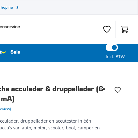
Shop nu
enservice
Verlanglijst
Winkel
t
Sale
Incl. BTW
he acculader & druppellader (6-
 mA)
Review)
culader, druppellader en accutester in één
accu’s van auto, motor, scooter, boot, camper en