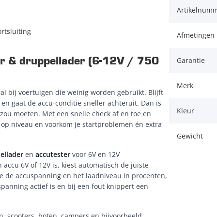
Artikelnum
rtsluiting
Afmetingen 
r & druppellader (6-12V / 750
Garantie
Merk
l bij voertuigen die weinig worden gebruikt. Blijft
en gaat de accu-conditie sneller achteruit. Dan is
Kleur
 zou moeten. Met een snelle check af en toe en
 op niveau en voorkom je startproblemen én extra
Gewicht
ellader
en
accutester
voor 6V en 12V
 accu 6V of 12V is, kiest automatisch de juiste
je de accuspanning en het laadniveau in procenten,
panning actief is en bij een fout knippert een
en, scooters, boten, campers en bijvoorbeeld