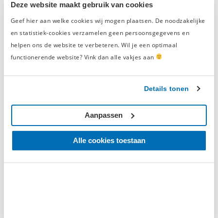
wandkast boven je werkbank zodat je de opgeborgen
Deze website maakt gebruik van cookies
gereedschappen er snel bij kunt pakken!
1 Beoordelingen
Beoordelingen
Geef hier aan welke cookies wij mogen plaatsen. De noodzakelijke
en statistiek-cookies verzamelen geen persoonsgegevens en
helpen ons de website te verbeteren. Wil je een optimaal
4/5
functionerende website? Vink dan alle vakjes aan
Op basis van
1 beoordelingen
Details tonen
5
0
4
1
Aanpassen
3
0
2
0
Alle cookies toestaan
1
0
Schrijf een beoordeling en win een
cadeaubon t.w.v. € 50,-
Elke maand belonen we de beste