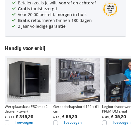
Betalen zoals je wilt,
vooraf en achteraf
Gratis
thuisbezorgd
Voor 20.00 besteld,
morgen in huis
Gratis
retourneren binnen 180 dagen
2 jaar volledige
garantie
Handig voor erbij
Werkplaatskast PRO met 2
Gereedschapsbord 122 x 61
Legbord voor wer
deuren - zwart
cm
PREMIUM smal
€ 399,-
€ 69,-
€ 49,-
€ 319,20
€ 55,20
€ 39,20
Toevoegen
Toevoegen
Toevoegen