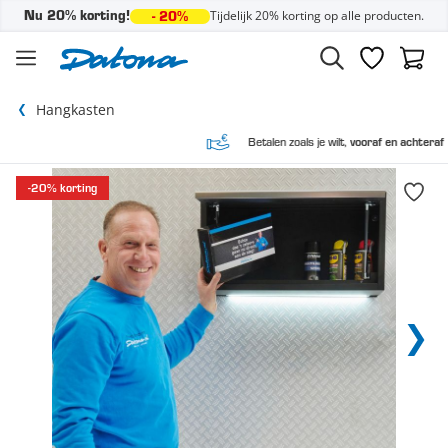
Tijdelijk 20% korting op alle producten.
Nu 20% korting!
- 20%
Ga naar de inhoud
Verlanglijst
Winke
Hangkasten
Betalen zoals je wilt,
vooraf en achteraf
-20% korting