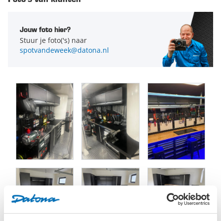
werkblad goed verlicht wordt en je altijd voldoende zicht hebt
op je werk.
Jouw foto hier?
Stuur je foto('s) naar
De garage bovenkast beschikt over een
zwarte
spotvandeweek@datona.nl
poedercoating
. Deze poedercoating draagt dankzij de
slag-
en krasvaste eigenschappen
bij aan een
lange levensduur
van de wandkast en zorgt er daarnaast voor dat het geheel er
netjes uit blijft zien. Ook zorgt de zwarte kleur voor een
stoere uitstraling in jouw garage, magazijn, loods of
werkplaats.
Je kunt de
werkplaats wandkasten
eindeloos met elkaar
combineren. Als je veel grote gereedschappen, apparaten of
andere voorwerpen hebt die je op wil bergen, zijn een paar
van deze bovenkasten de ideale toevoeging voor de muur van
jouw werkplaats, magazijn of garage.
Montage van de zwarte werkplaats wandkast is erg
eenvoudig en zo gebeurd. Je bepaalt volledig zelf waar en op
welke hoogte je de bovenkast ophangt. Tip: hang de