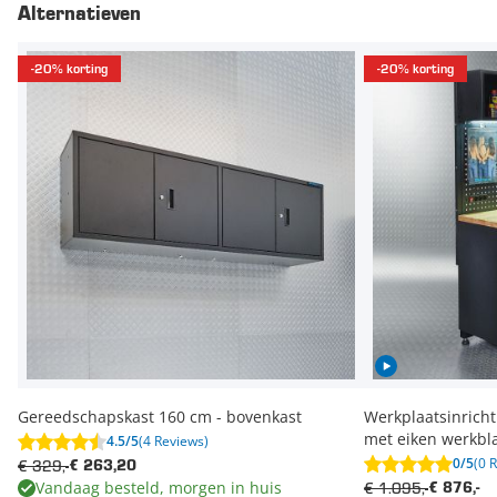
Alternatieven
-20% korting
-20% korting
Gereedschapskast 160 cm - bovenkast
Werkplaatsinric
met eiken werkbl
4.5/5
(4 Reviews)
0/5
(0 
€ 329,-
€ 263,20
Vandaag besteld, morgen in huis
€ 1.095,-
€ 876,-