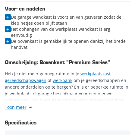
Voor- en nadelen
De garage wandkast is voorzien van gasveren zodat de
klep netjes open blijft staan
Het ophangen van de werkplaats wandkast is erg
eenvoudig
De bovenkast is gemakkelijk te openen dankzij het brede
handvat
Omschrijving: Bovenkast "Premium Series"
Heb je niet meer genoeg ruimte in je
werkplaatskast
,
gereedschapswagen
of
werkbank
om je gereedschappen en
andere onderdelen op te bergen? En is er beperkte ruimte in
je werkplaats of garage beschikbaar voor een nieuwe
opbergkast? Dan biedt deze garage wandkast een handige
oplossing. De bovenzijde van de muren van je werkplaats
Toon meer
blijven vaak ongebruikt, wat erg zonde is. Zeker in compacte
werkplaatsen of garages is het belangrijk om optimaal
Specificaties
gebruik te maken van de beschikbare ruimte. Met de
zwarte
werkplaats wandkast van Datona
zorg je ervoor dat je nog