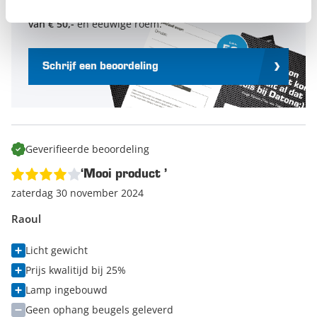
productbeoordeling met een
gereedschapsbon
van € 50,-
en eeuwige roem.
Schrijf een beoordeling
Geverifieerde beoordeling
‘Mooi product ’
zaterdag 30 november 2024
Raoul
Licht gewicht
Prijs kwalitijd bij 25%
Lamp ingebouwd
Geen ophang beugels geleverd