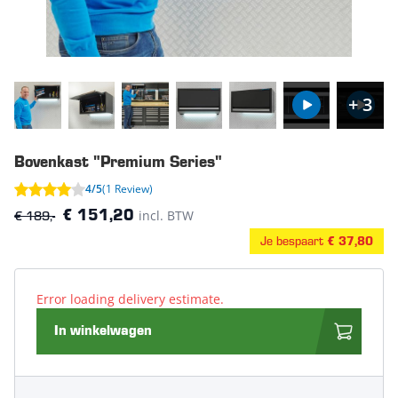
+ 3
Bovenkast "Premium Series"
4/5
(1 Review)
€ 189,-
incl. BTW
€ 151,20
Je bespaart
€ 37,80
Error loading delivery estimate.
In winkelwagen