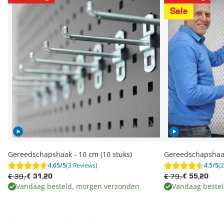
Sale
Gereedschapshaak - 10 cm (10 stuks)
Gereedschapshaak 
4.65/5
(3 Reviews)
4.5/5
(
€ 39,-
€ 79,-
€ 31,20
€ 55,20
Vandaag besteld, morgen verzonden
Vandaag beste