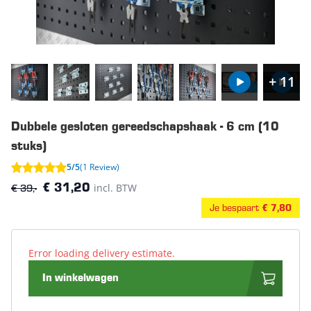
+ 11
Dubbele gesloten gereedschapshaak - 6 cm (10
stuks)
5/5
(1 Review)
€ 39,-
incl. BTW
€ 31,20
Je bespaart
€ 7,80
Error loading delivery estimate.
In winkelwagen