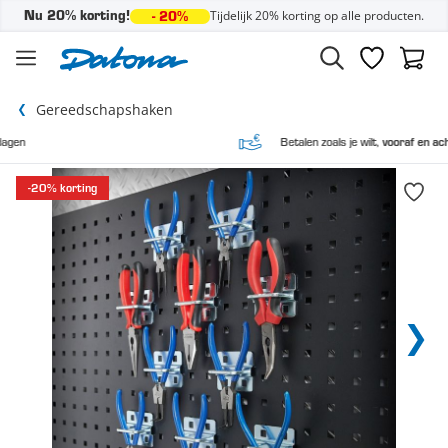
Tijdelijk 20% korting op alle producten.
Nu 20% korting!
- 20%
Ga naar de inhoud
Verlanglijst
Winke
Gereedschapshaken
Betalen zoals je wilt,
vooraf en achteraf
-20% korting