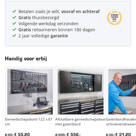
Betalen zoals je wilt,
vooraf en achteraf
Gratis
thuisbezorgd
Volgende werkdag verzonden
Gratis
retourneren binnen 180 dagen
2 jaar volledige
garantie
Handig voor erbij
Gereedschapsbord 122 x 61
Afsluitbare gereedschapskast
Gatenbordhouder
cm
met gatenbord
schroevendraaiers
€ 69,-
€ 695,-
€ 39,-
€ 55,20
€ 556,-
€ 31,20