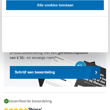
3
0
Alle cookies toestaan
2
0
1
0
Schrijf een beoordeling en win een
cadeaubon t.w.v. € 50,-
Elke maand belonen we de beste
productbeoordeling met een
gereedschapsbon
van € 50,-
en eeuwige roem.
Schrijf een beoordeling
Geverifieerde beoordeling
‘Prima’