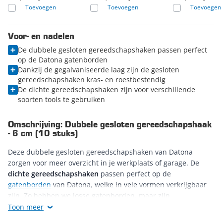
Toevoegen
Toevoegen
Toevoegen
Voor- en nadelen
De dubbele gesloten gereedschapshaken passen perfect
op de Datona gatenborden
Dankzij de gegalvaniseerde laag zijn de gesloten
gereedschapshaken kras- en roestbestendig
De dichte gereedschapshaken zijn voor verschillende
soorten tools te gebruiken
Omschrijving: Dubbele gesloten gereedschapshaak
- 6 cm (10 stuks)
Deze dubbele gesloten gereedschapshaken van Datona
zorgen voor meer overzicht in je werkplaats of garage. De
dichte gereedschapshaken
passen perfect op de
gatenborden
van Datona, welke in vele vormen verkrijgbaar
zijn. Zo hebben we losse gatenborden, maar zijn
verschillende werkplaatsinrichtingen en
Toon meer
gereedschapswagens ook voorzien van een geïntegreerd