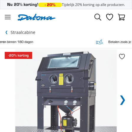
Tijdelijk 20% korting op alle producten.
Nu 20% korting!
- 20%
Ga naar de inhoud
Verlanglijst
Winke
Straalcabine
gen
Betalen zoals je wilt,
vooraf en acht
-20% korting