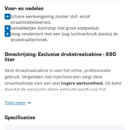
Voor- en nadelen
Schone werkomgeving zonder stof- en/of
straalmiddeloverlast.
Gemakkelijke start/stop met groot voetpedaal.
Hoog rendement met een laag luchtverbruik dankzij de
drukstraaltechniek.
Omschrijving: Exclusive drukstraalcabine - 990
liter
Deze drukstraalcabine is voor het echte, professionele
gebruik. Vergeleken met injectiestralen zorgt deze
straalmethode voor een veel
hogere werksnelheid.
Dit komt
doordat de perslucht alleen gebruikt wordt voor het
verspuiten van het straalmiddel (en niet tevens voor het
opzuigen ervan). De lucht wordt efficiënt verbruikt.
Toon meer
Specificaties
Zicht
Voor een goede werkzicht is de drukstraalcabine voorzien van