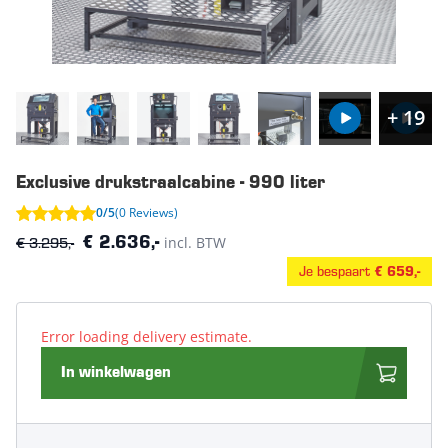
+ 19
Exclusive drukstraalcabine - 990 liter
0/5
(0 Reviews)
€ 3.295,-
incl. BTW
€ 2.636,-
Je bespaart
€ 659,-
Error loading delivery estimate.
In winkelwagen