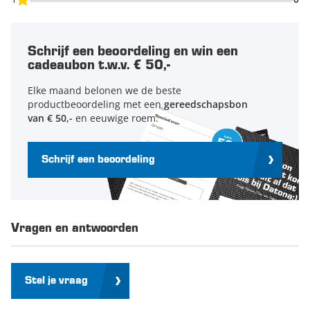
voorzien van een kras- en slagvaste poedercoating. Deze
drukstraalcabine wordt ongemonteerd geleverd. Het
straalapparaat wordt daarnaast inclusief straalpistool,
Schrijf een beoordeling en win een
keramische nozzles (6 mm), veiligheidshandschoenen, set
cadeaubon t.w.v. € 50,-
glasfolie en verlichting geleverd. De straalcabine heeft een
foam bescherming over de randen van de cabine als
Elke maand belonen we de beste
afdichting.
productbeoordeling met een
gereedschapsbon
van € 50,-
en eeuwige roem.
Extra nozzles van
6 mm,
7 mm,
of
6 en 7 mm
nodig? Datona
verkoopt deze onderdelen ook los!
Schrijf een beoordeling
Beschermfolie:
Beschermfolie 10 stuks
Vragen en antwoorden
Stel je vraag