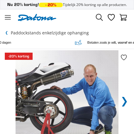
Tijdelijk 20% korting op alle producten.
Nu 20% korting!
- 20%
Ga naar de inhoud
Verlanglijst
Winke
Paddockstands enkelzijdige ophanging
Betalen zoals je wilt,
vooraf en achteraf
-20% korting