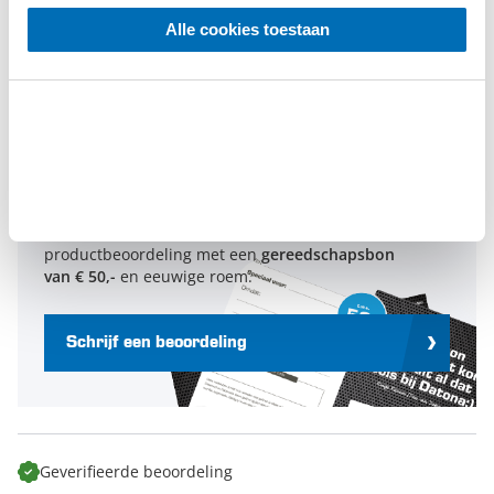
4
0
Alle cookies toestaan
3
0
2
0
1
0
Schrijf een beoordeling en win een
cadeaubon t.w.v. € 50,-
Elke maand belonen we de beste
productbeoordeling met een
gereedschapsbon
van € 50,-
en eeuwige roem.
Schrijf een beoordeling
Geverifieerde beoordeling