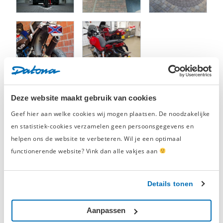
Deze website maakt gebruik van cookies
Geef hier aan welke cookies wij mogen plaatsen. De noodzakelijke
2 Beoordelingen
en statistiek-cookies verzamelen geen persoonsgegevens en
Beoordelingen
helpen ons de website te verbeteren. Wil je een optimaal
functionerende website? Vink dan alle vakjes aan
5/5
Details tonen
Op basis van
2 beoordelingen
Aanpassen
5
2