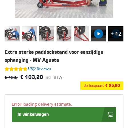
+ 12
Extra sterke paddockstand voor eenzijdige
ophanging - MV Agusta
5/5
(2 Reviews)
€ 129,-
incl. BTW
€ 103,20
Je bespaart
€ 25,80
Error loading delivery estimate.
In winkelwagen