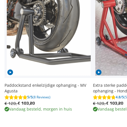
Paddockstand enkelzijdige ophanging - MV
Extra sterke padd
Agusta
ophanging - Hon
5/5
(8 Reviews)
4.8/5
(
€ 129,-
€ 129,-
€ 103,20
€ 103,20
Vandaag besteld, morgen in huis
Vandaag bestel