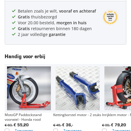
Betalen zoals je wilt,
vooraf en achteraf
Gratis
thuisbezorgd
Voor 20.00 besteld,
morgen in huis
Gratis
retourneren binnen 180 dagen
2 jaar volledige
garantie
Handig voor erbij
MotoGP Paddockstand
Kettingborstel motor - 2 stuks
Inrijklem motor -
voorwiel - Honda rood
€ 69,-
€ 45,-
€ 99,-
€ 55,20
€ 36,-
€ 79,20
Toevoegen
Toevoegen
Toevoegen