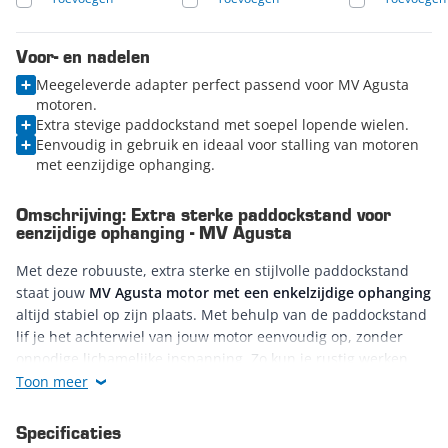
Voor- en nadelen
Meegeleverde adapter perfect passend voor MV Agusta
motoren.
Extra stevige paddockstand met soepel lopende wielen.
Eenvoudig in gebruik en ideaal voor stalling van motoren
met eenzijdige ophanging.
Omschrijving: Extra sterke paddockstand voor
eenzijdige ophanging - MV Agusta
Met deze robuuste, extra sterke en stijlvolle paddockstand
staat jouw
MV Agusta motor met een enkelzijdige ophanging
altijd stabiel op zijn plaats. Met behulp van de paddockstand
lif je het achterwiel van jouw motor eenvoudig op, zonder
onnodige lichamelijke inspanning. Zo kun je rustig werken
aan het achterwiel of de ketting. Ook voor het stallen van
Toon meer
jouw motor in een kleine ruimte is de eenzijdige
paddockstand uitermate geschikt. Omdat de motor rechtop
Specificaties
en erg stabiel staat, neemt de motor minimale ruimte in