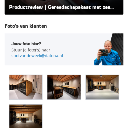
Afmetingen van de lades:
Productreview | Gereedschapskast met zes
lades | Datona.nl
Eerste drie lades
53 x 52 x 6 cm
Foto's van klanten
Laatste drie lades
53 x 52 x 13,5 cm
Jouw foto hier?
Stuur je foto('s) naar
spotvandeweek@datona.nl