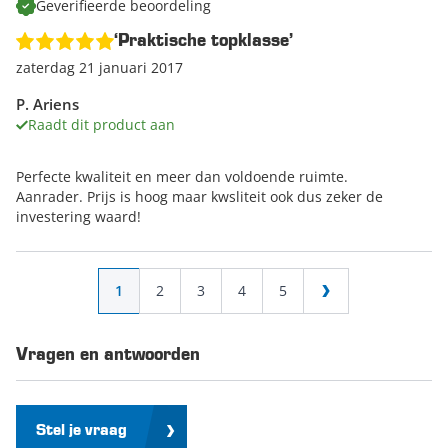
Geverifieerde beoordeling
‘Praktische topklasse’
zaterdag 21 januari 2017
P. Ariens
Raadt dit product aan
Perfecte kwaliteit en meer dan voldoende ruimte.
Aanrader. Prijs is hoog maar kwsliteit ook dus zeker de
investering waard!
Pagina
U lees momenteel pagina
Pagina
Pagina
Pagina
Pagina
1
2
3
4
5
Pagina
Vragen en antwoorden
Stel je vraag