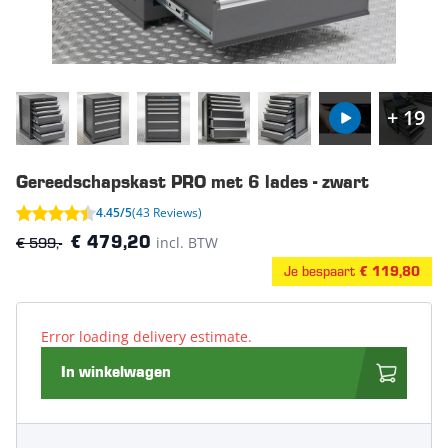
+ 19
Gereedschapskast PRO met 6 lades - zwart
4.45/5
(43 Reviews)
€ 599,-
incl. BTW
€ 479,20
Je bespaart
€ 119,80
Error loading delivery estimate.
In winkelwagen