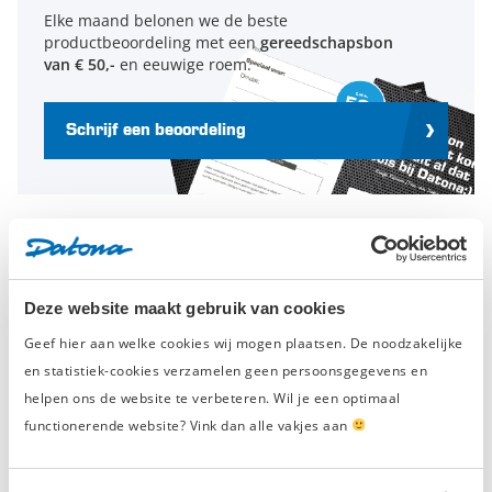
Elke maand belonen we de beste
productbeoordeling met een
gereedschapsbon
van € 50,-
en eeuwige roem.
Schrijf een beoordeling
Geverifieerde beoordeling
‘Stabiele werkplaatsladekast 2x met
Deze website maakt gebruik van cookies
laden, 2x met deuren’
Geef hier aan welke cookies wij mogen plaatsen. De noodzakelijke
zaterdag 14 februari 2026
en statistiek-cookies verzamelen geen persoonsgegevens en
Wim van derEl
helpen ons de website te verbeteren. Wil je een optimaal
Raadt dit product aan
functionerende website? Vink dan alle vakjes aan
Goed lopende laden
Strak design