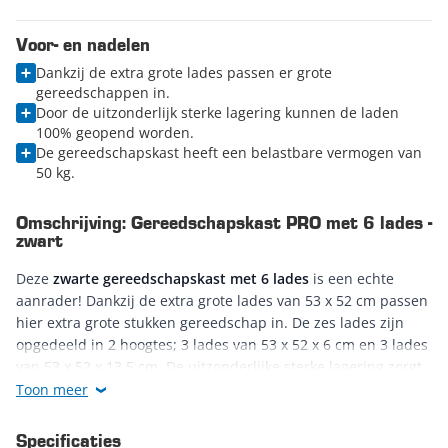
Voor- en nadelen
Dankzij de extra grote lades passen er grote
gereedschappen in.
Door de uitzonderlijk sterke lagering kunnen de laden
100% geopend worden.
De gereedschapskast heeft een belastbare vermogen van
50 kg.
Omschrijving: Gereedschapskast PRO met 6 lades -
zwart
Deze
zwarte gereedschapskast met 6 lades
is een echte
aanrader! Dankzij de extra grote lades van 53 x 52 cm passen
hier extra grote stukken gereedschap in. De zes lades zijn
opgedeeld in 2 hoogtes; 3 lades van 53 x 52 x 6 cm en 3 lades
van 53 x 52 x 13,5 cm. De uitzonderlijke sterke lagering zorgt
ervoor dat de lades voor de volle 100% kunnen worden
Toon meer
geopend. Daarnaast hebben de lades een belastbaar
vermogen van 50 kg per stuk, sterk genoeg om veel
Specificaties