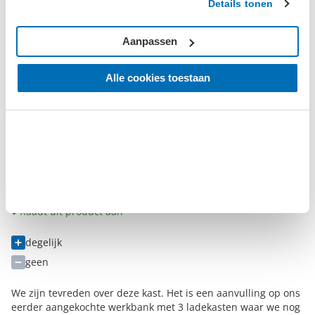
Details tonen
Goed verpakt
Kunnen niet aan elkaar gezet worden
Aanpassen
Goed geadviseerd en snel geleverd, Top Datona
Alle cookies toestaan
Geverifieerde beoordeling
‘Waar voor je geld’
dinsdag 12 mei 2020
Christine
Raadt dit product aan
degelijk
geen
We zijn tevreden over deze kast. Het is een aanvulling op ons
eerder aangekochte werkbank met 3 ladekasten waar we nog