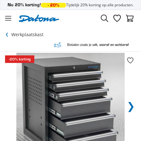
Tijdelijk 20% korting op alle producten.
Nu 20% korting!
- 20%
Ga naar de inhoud
Verlanglijst
Winke
Werkplaatskast
Betalen zoals je wilt,
vooraf en achteraf
-20% korting