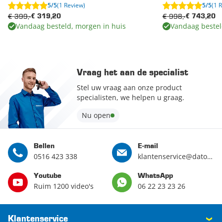
5/5
(1 Review)
5/5
(1 
€ 399,-
€ 998,-
€ 319,20
€ 743,20
Vandaag besteld, morgen in huis
Vandaag bestel
Vraag het aan de specialist
Stel uw vraag aan onze product
specialisten, we helpen u graag.
Nu open
Bellen
E-mail
0516 423 338
klantenservice@datona.nl
Youtube
WhatsApp
Ruim 1200 video's
06 22 23 23 26
Klantenservice