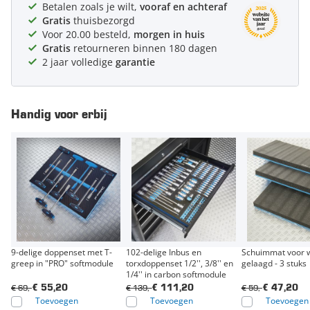
Betalen zoals je wilt,
vooraf en achteraf
Gratis
thuisbezorgd
Voor 20.00 besteld,
morgen in huis
Gratis
retourneren binnen 180 dagen
2 jaar volledige
garantie
Handig voor erbij
9-delige doppenset met T-
102-delige Inbus en
Schuimmat voor 
greep in "PRO" softmodule
torxdoppenset 1/2'', 3/8'' en
gelaagd - 3 stuks
1/4'' in carbon softmodule
€ 69,-
€ 139,-
€ 59,-
€ 55,20
€ 111,20
€ 47,20
Toevoegen
Toevoegen
Toevoegen