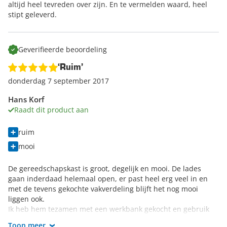
altijd heel tevreden over zijn. En te vermelden waard, heel
stipt geleverd.
Geverifieerde beoordeling
‘Ruim’
donderdag 7 september 2017
Hans Korf
Raadt dit product aan
ruim
mooi
De gereedschapskast is groot, degelijk en mooi. De lades
gaan inderdaad helemaal open, er past heel erg veel in en
met de tevens gekochte vakverdeling blijft het nog mooi
liggen ook.
Ik heb hem tezamen met een werkbank gekocht en gebruik
hem als onderstel daarvoor.
Toon meer