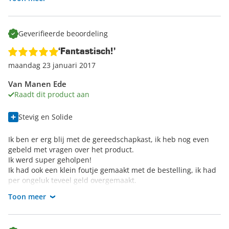
Ik ben helemaal tevreden.
Geverifieerde beoordeling
‘Fantastisch!’
maandag 23 januari 2017
Van Manen Ede
Raadt dit product aan
Stevig en Solide
Ik ben er erg blij met de gereedschapkast, ik heb nog even
gebeld met vragen over het product.
Ik werd super geholpen!
Ik had ook een klein foutje gemaakt met de bestelling, ik had
per ongeluk teveel geld overgemaakt.
Maar na 1 belletje had ik dit de volgende dag weer op me
Toon meer
rekening staan, bedankt voor de goede service!