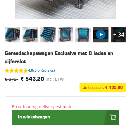
+ 34
Gereedschapswagen Exclusive met 8 lades en
cijferslot
4.8/5
(5 Reviews)
€ 679,-
incl. BTW
€ 543,20
Je bespaart
€ 135,80
Error loading delivery estimate.
In winkelwagen