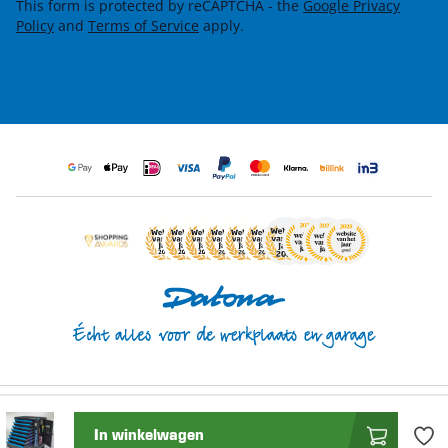
This form is protected by reCAPTCHA - the
Google Privacy
Policy
and
Terms of Service
apply.
Beoordeling door klanten:
4.8/5
(
23.890 beoordelingen
)
In winkelwagen
© 2026 Datona.nl