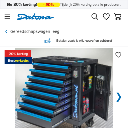
Tijdelijk 20% korting op alle producten.
Nu 20% korting!
- 20%
Ga naar de inhoud
Verlanglijst
Winke
Gereedschapswagen leeg
Betalen zoals je wilt,
vooraf en achteraf
-20% korting
Best
verkocht