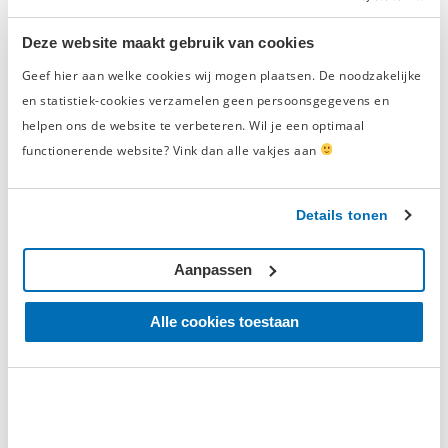
2
0
1
0
Deze website maakt gebruik van cookies
Geef hier aan welke cookies wij mogen plaatsen. De noodzakelijke
en statistiek-cookies verzamelen geen persoonsgegevens en
Schrijf een beoordeling en win een
cadeaubon t.w.v. € 50,-
helpen ons de website te verbeteren. Wil je een optimaal
functionerende website? Vink dan alle vakjes aan
Elke maand belonen we de beste
productbeoordeling met een
gereedschapsbon
van € 50,-
en eeuwige roem.
Details tonen
Schrijf een beoordeling
Aanpassen
Alle cookies toestaan
Geverifieerde beoordeling
‘Heel mooie gereedschapswagen ! Een
absolute aanrader.’