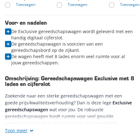
Toevoegen
Toevoegen
Toevoegen
Voor- en nadelen
De Exclusive gereedschapswagen wordt geleverd met een
handig digitaal cijferslot.
De gereedschapswagen is voorzien van een
gereedschapsbord op de zijkant.
De wagen heeft met 8 lades enorm veel ruimte voor al
jouw gereedschappen.
Omschrijving: Gereedschapswagen Exclusive met 8
lades en cijferslot
Zoekende naar een sterke gereedschapswagen met een
goede prijs/kwaliteitsverhouding? Dan is deze lege
Exclusive
gereedschapswagen
wat voor jou. De robuuste
gereedschapswagen biedt ruimte voor veel gevulde
gereedschapsets en is daarnaast ook nog gemakkelijk
verrijdbaar.
Toon meer