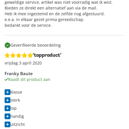
geweldige service, artikel was niet voorradig wat ik wist.
Bieden ze direkt een alternatief aan via de mail.
Heb ik mee ingestemd en de zelfde nog afgestuurd.
e.e.a. in elkaar gezet prima gereedschap.
bedankt voor de service.
Geverifieerde beoordeling
‘topproduct’
vrijdag 3 april 2020
Franky Baute
Raadt dit product aan
klasse
sterk
top
handig
uitzicht