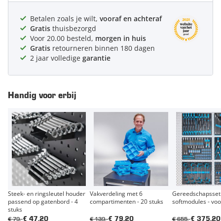
Betalen zoals je wilt,
vooraf en achteraf
Gratis
thuisbezorgd
Voor 20.00 besteld,
morgen in huis
Gratis
retourneren binnen 180 dagen
2 jaar volledige
garantie
Handig voor erbij
Steek- en ringsleutel houder
Vakverdeling met 6
Gereedschapsset 
passend op gatenbord - 4
compartimenten - 20 stuks
softmodules - voo
stuks
€ 79,-
€ 139,-
€ 655,-
€ 47,20
€ 79,20
€ 375,20