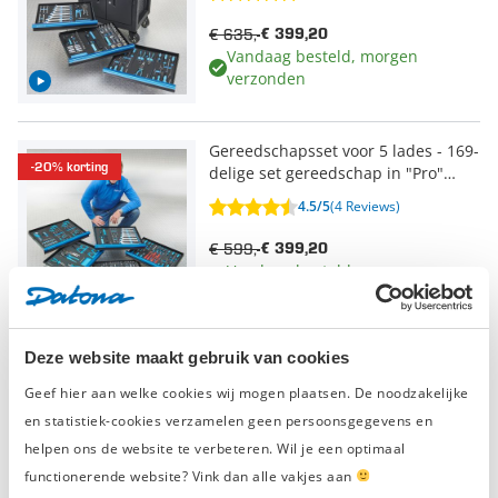
€ 635,-
€ 399,20
Vandaag besteld, morgen
verzonden
Gereedschapsset voor 5 lades - 169-
-20% korting
delige set gereedschap in "Pro"
softmodules
4.5/5
(4 Reviews)
€ 599,-
€ 399,20
Vandaag besteld, morgen
verzonden
Deze website maakt gebruik van cookies
Geef hier aan welke cookies wij mogen plaatsen. De noodzakelijke
Meer
Wat zeggen onze klanten?
en statistiek-cookies verzamelen geen persoonsgegevens en
helpen ons de website te verbeteren. Wil je een optimaal
functionerende website? Vink dan alle vakjes aan
4/5
5/5
Peter Leuwerink
Gwen Heye