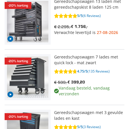
Gereedschapswagen 13 laden met
-20% korting
gereedschapskist 8 laden 125 cm
5/5
(6 Reviews)
€ 2.295,-
€ 1.756,-
Verwachte levertijd is
27-08-2026
Gereedschapswagen 7 lades met
-20% korting
quick lock - mat zwart
4.75/5
(135 Reviews)
€ 599,-
€ 399,20
Vandaag besteld, vandaag
verzonden
Gereedschapswagen met 3 gevulde
-20% korting
lades en kast
5/5
(3 Reviews)