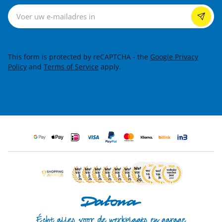
Nieuwsbrief
This form is protected by reCAPTCHA - the
Google Privacy
Policy
and
Terms of Service
apply.