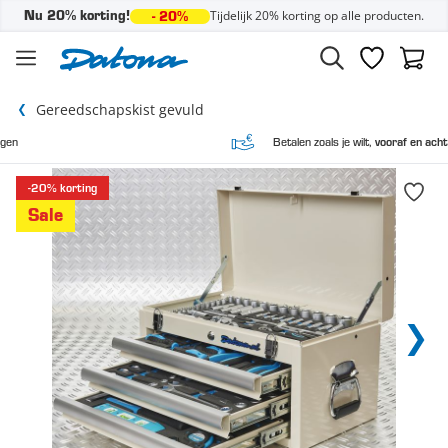
Tijdelijk 20% korting op alle producten.
Nu 20% korting!
- 20%
Ga naar de inhoud
Verlanglijst
Winke
Gereedschapskist gevuld
Betalen zoals je wilt,
vooraf en achteraf
-20% korting
Sale