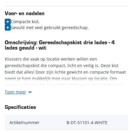
Voor- en nadelen
Compacte kist.
Gevuld met veel gebruikt gereedschap.
Omschrijving: Gereedschapskist drie lades - 4
lades gevuld - wit
Klussers die vaak op locatie werken willen een
gereedschapskist die compact, licht en veilig is. Deze kist
biedt dat alles! Door zijn lichte gewicht en compacte formaat
neem je hem makkelijk mee naar klussen op locatie. Om
ervoor te zorgen dat jouw tools altijd veilig zijn opgeborgen
beschikt de koffer over een cilinderslot, zodat je de bovenste
Toon meer
klep kunt afsluiten.
Specificaties
De volgende gereedschapsets zitten in de
Artikelnummer
B-DT-51101-4-WHITE
gereedschapskist
:
44-delige schroevendraaier-, tangen- en bitjes set