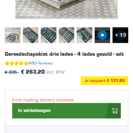
+ 19
Gereedschapskist drie lades - 4 lades gevuld - wit
0/5
(0 Reviews)
€ 395,-
incl. BTW
€ 263,20
Je bespaart
€ 131,80
Error loading delivery estimate.
In winkelwagen