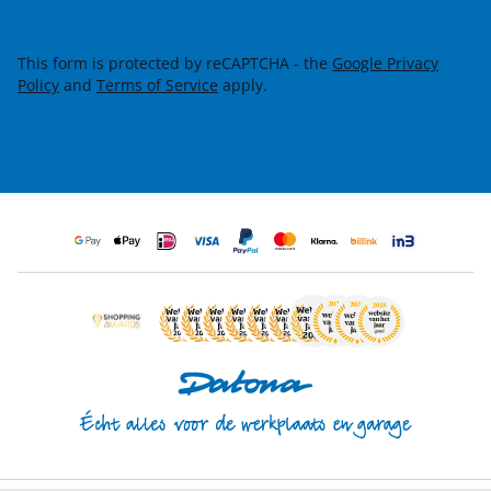
This form is protected by reCAPTCHA - the
Google Privacy
Policy
and
Terms of Service
apply.