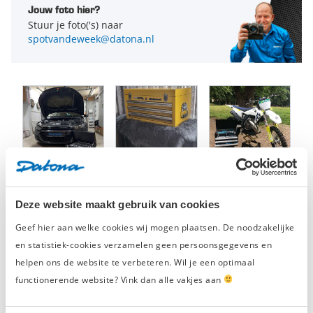
Schroevendraaiers
Cardangewricht
: 1/4" en 1/2"
Jouw foto hier?
Tangen
Stuur je foto('s) naar
1/4" doppen zeskant
: 4, 4.5, 5, 5.5, 6, 7, 8, 9, 10, 11, 12
Waterpas
spotvandeweek@datona.nl
en 13 mm
1/2" doppen zeskant
: 14, 15, 16, 17, 18, 19, 20, 21, 21,
24, 27 en 30mm
Capaciteit lades
40 kg
1/4" lange doppen
: 5, 6, 7, 8, 9, 10, 11, 12 en 13 mm
1/2" lange doppen
: 14, 15, 17, 19 mm
Bougiedoppen
: 16, 21 mm
bitje adapter
: 3/8“
Gereedschaps set:
Punthamer
Waterpas
Deze website maakt gebruik van cookies
Rolmaat 5 m
Geef hier aan welke cookies wij mogen plaatsen. De noodzakelijke
Stanleymes
Verstelbare moersleutel
en statistiek-cookies verzamelen geen persoonsgegevens en
Kniptang
helpen ons de website te verbeteren. Wil je een optimaal
Waterpomptang
functionerende website? Vink dan alle vakjes aan
Inbus sleutelset: 1.5, 2, 2.5, 3, 4, 5, 6, 8, 10 mm
0 Beoordelingen
Beoordelingen