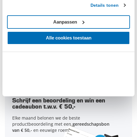
Details tonen
0/5
Aanpassen
Op basis van
0 beoordelingen
Alle cookies toestaan
5
0
4
0
3
0
2
0
1
0
Schrijf een beoordeling en win een
cadeaubon t.w.v. € 50,-
Elke maand belonen we de beste
productbeoordeling met een
gereedschapsbon
van € 50,-
en eeuwige roem.