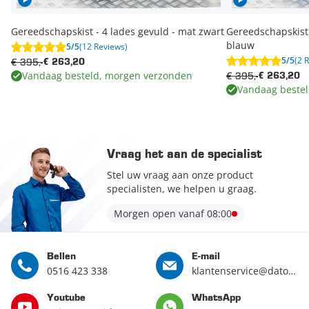
Gereedschapskist - 4 lades gevuld - mat zwart
Gereedschapskist 
blauw
5/5
(12 Reviews)
5/5
(2 
€ 395,-
€ 263,20
Vandaag besteld, morgen verzonden
€ 395,-
€ 263,20
Vandaag beste
Vraag het aan de specialist
Stel uw vraag aan onze product
specialisten, we helpen u graag.
Morgen open vanaf 08:00
Bellen
E-mail
0516 423 338
klantenservice@datona.nl
Youtube
WhatsApp