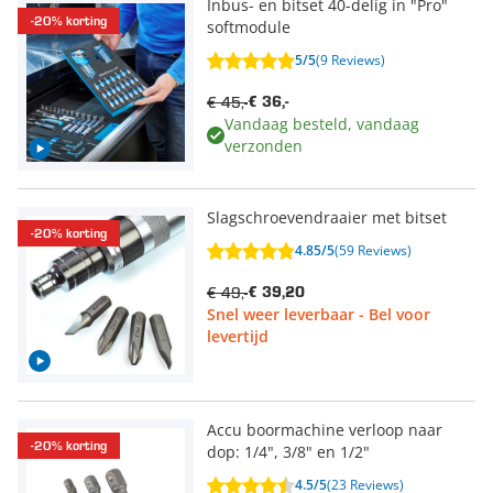
Inbus- en bitset 40-delig in "Pro"
-20% korting
softmodule
5/5
(9 Reviews)
€ 45,-
€ 36,-
Vandaag besteld, vandaag
verzonden
Slagschroevendraaier met bitset
-20% korting
4.85/5
(59 Reviews)
€ 49,-
€ 39,20
Snel weer leverbaar - Bel voor
levertijd
Accu boormachine verloop naar
-20% korting
dop: 1/4", 3/8" en 1/2"
4.5/5
(23 Reviews)