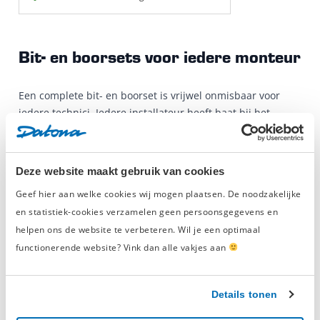
Bit- en boorsets voor iedere monteur
Een complete bit- en boorset is vrijwel onmisbaar voor
iedere technici. Iedere installateur heeft baat bij het
hebben van een bit- en boorset. Je kunt voortaan iedere
klus met je boormachine aan. De sets bevatten bits in
verschillende maten. Ook de maten van de opname zijn
Deze website maakt gebruik van cookies
niet altijd hetzelfde. Verder kom je meerdere soorten
Geef hier aan welke cookies wij mogen plaatsen. De noodzakelijke
boren tegen in de sets. Sommige sets zijn meer dan 100-
en statistiek-cookies verzamelen geen persoonsgegevens en
delig. Met zo’n bit- en boorset kun je iedere klus aan.
helpen ons de website te verbeteren. Wil je een optimaal
functionerende website? Vink dan alle vakjes aan
Professionele bits en boren voor
klussers
Details tonen
Jij wil jouw werkzaamheden toch ook op de beste manier