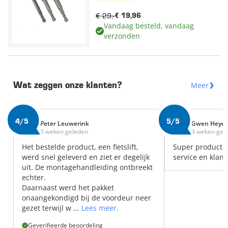
€ 29,-
€ 19,96
Vandaag besteld, vandaag
verzonden
Meer
Wat zeggen onze klanten?
4/5
5/5
Peter Leuwerink
Gwen Heye
3 weken geleden
4 weken gel
Het bestelde product, een fietslift,
Super producte
werd snel geleverd en ziet er degelijk
service en klant
uit. De montagehandleiding ontbreekt
echter.
Daarnaast werd het pakket
onaangekondigd bij de voordeur neer
gezet terwijl w ...
Lees meer.
Geverifieerde beoordeling