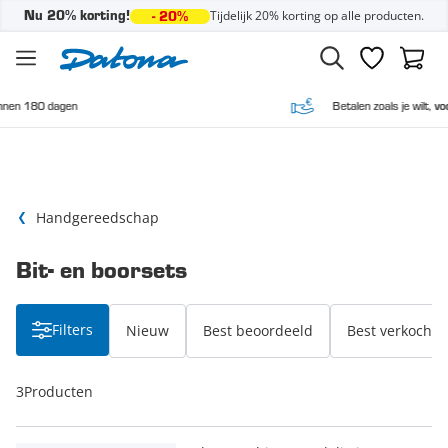
Tijdelijk 20% korting op alle producten.
Nu 20% korting!
- 20%
Ga naar de inhoud
Verlanglijst
Winke
gen
Betalen zoals je wilt,
vooraf en acht
Handgereedschap
Bit- en boorsets
Filters
Nieuw
Best beoordeeld
Best verkocht
3
Producten