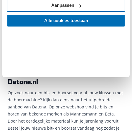
uit kunnen voeren? Dan weet je als geen ander dat je goed
Aanpassen
gereedschap nodig hebt. Met enkel een professionele
boormachine ben je er nog niet. Ook de bits en boren
Alle cookies toestaan
moeten van hoge kwaliteit zijn. Ga voor een professionele
bit- en boorset en zorg ervoor dat jij altijd nauwkeurig en
effectief te werk kunt gaan. Professionele bits en boren
mogen niet ontbreken in de werkplaats van een echte
klusser.
Bit- en boorsets koop je online op
Datona.nl
Op zoek naar een bit- en boorset voor al jouw klussen met
de boormachine? Kijk dan eens naar het uitgebreide
aanbod van Datona. Op onze webshop vind je bits en
boren van bekende merken als Mannesmann en Beta.
Door het oerdegelijke materiaal kun je jarenlang vooruit.
Bestel jouw nieuwe bit- en boorset vandaag nog zodat je