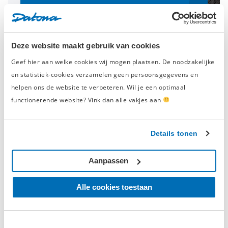
Schrijf een beoordeling
Deze website maakt gebruik van cookies
Geef hier aan welke cookies wij mogen plaatsen. De noodzakelijke
Geverifieerde beoordeling
en statistiek-cookies verzamelen geen persoonsgegevens en
‘veilig&handig!’
helpen ons de website te verbeteren. Wil je een optimaal
dinsdag 23 juli 2019
functionerende website? Vink dan alle vakjes aan
D.W. Mol
Raadt dit product aan
Details tonen
handig
Aanpassen
niet te zwaar
Ik heb tot nu 1 v.d. twee in elkaar gezet en ziet er goed en
Alle cookies toestaan
stevig uit. De uitleg m.b.t. het inslaan van de pin in de
spindel onder de schroefhendel zou beter kunnen, bijv. door
een extra plaatje in de handleiding of video hoe dit gedaan
moet worden.