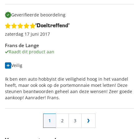
Geverifieerde beoordeling
‘Doeltreffend’
zaterdag 17 juni 2017
Frans de Lange
Raadt dit product aan
Veilig
Ik ben een auto hobbyist die veiligheid hoog in het vaandel
heeft, maar ook ook op de portemonnaie moet letten! Deze
steunen beantwoorden geheel aan deze wensen! Zeer goede
aankoop! Aanrader! Frans.
Pagina
U lees momenteel pagina
Pagina
Pagina
1
2
3
Pagina