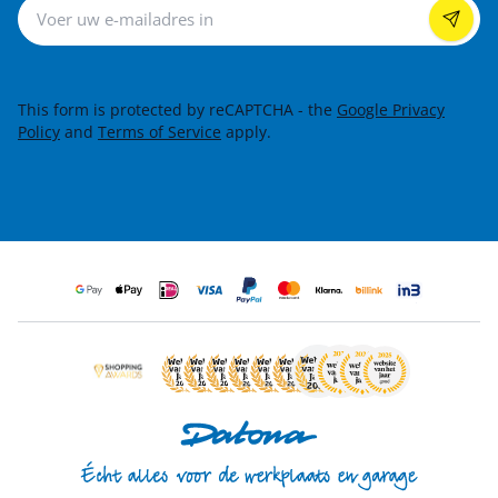
Nieuwsbrief
This form is protected by reCAPTCHA - the
Google Privacy
Policy
and
Terms of Service
apply.