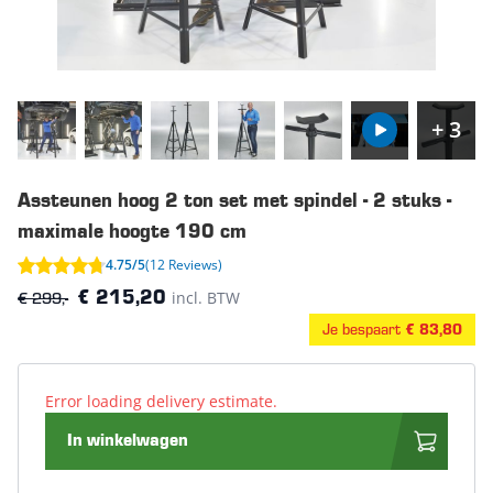
+ 3
Assteunen hoog 2 ton set met spindel - 2 stuks -
maximale hoogte 190 cm
4.75/5
(12 Reviews)
€ 299,-
incl. BTW
€ 215,20
Je bespaart
€ 83,80
Error loading delivery estimate.
In winkelwagen