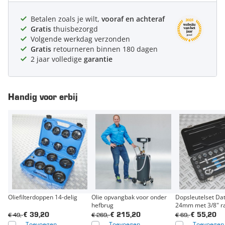
Betalen zoals je wilt,
vooraf en achteraf
Gratis
thuisbezorgd
Volgende werkdag verzonden
Gratis
retourneren binnen 180 dagen
2 jaar volledige
garantie
Handig voor erbij
Oliefilterdoppen 14-delig
Olie opvangbak voor onder
Dopsleutelset Da
hefbrug
24mm met 3/8" ra
€ 49,-
€ 269,-
€ 69,-
€ 39,20
€ 215,20
€ 55,20
Toevoegen
Toevoegen
Toevoegen