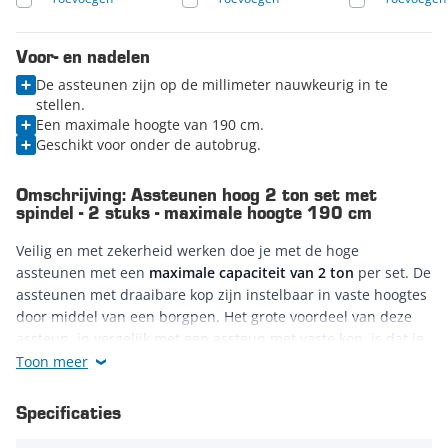
Voor- en nadelen
De assteunen zijn op de millimeter nauwkeurig in te
stellen.
Een maximale hoogte van 190 cm.
Geschikt voor onder de autobrug.
Omschrijving: Assteunen hoog 2 ton set met
spindel - 2 stuks - maximale hoogte 190 cm
Veilig en met zekerheid werken doe je met de hoge
assteunen met een
maximale capaciteit van 2 ton
per set. De
assteunen met draaibare kop zijn instelbaar in vaste hoogtes
door middel van een borgpen. Het grote voordeel van deze
assteun, in vergelijk met een assteun met vaste kop, is dat je
met de spindel de assteun op de millimeter vast zet. Hierdoor
Toon meer
maakt het niet uit hoe hoog de autobrug staat, gezien de
assteun ondersteunt op de juiste hoogte, door simpelweg de
Specificaties
kop vast te draaien tegen het voertuig.