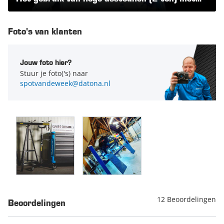
spindel | Datona.nl
Opmerking: je gebruikt de assteunen niet om het voertuig te
liften, dit kan met een auto krik. De assteunen dienen puur
ter ondersteuning. Dit zorgt voor meer veiligheid en
Foto's van klanten
zekerheid.
Jouw foto hier?
Stuur je foto('s) naar
spotvandeweek@datona.nl
12 Beoordelingen
Beoordelingen