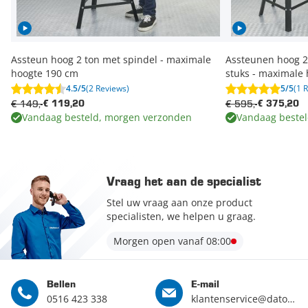
Assteun hoog 2 ton met spindel - maximale
Assteunen hoog 2 
hoogte 190 cm
stuks - maximale
4.5/5
(2 Reviews)
5/5
(1 
€ 149,-
€ 595,-
€ 119,20
€ 375,20
Vandaag besteld, morgen verzonden
Vandaag beste
Vraag het aan de specialist
Stel uw vraag aan onze product
specialisten, we helpen u graag.
Morgen open vanaf 08:00
Bellen
E-mail
0516 423 338
klantenservice@datona.nl