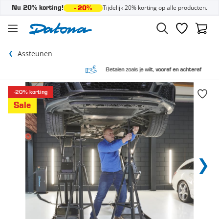
Tijdelijk 20% korting op alle producten.
Nu 20% korting!
- 20%
Ga naar de inhoud
Verlanglijst
Winke
Assteunen
Betalen zoals je wilt,
vooraf en achteraf
-20% korting
Sale