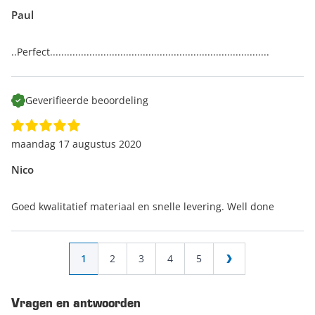
Paul
..Perfect..............................................................................
Geverifieerde beoordeling
maandag 17 augustus 2020
Nico
Goed kwalitatief materiaal en snelle levering. Well done
Pagina
U lees momenteel pagina
Pagina
Pagina
Pagina
Pagina
1
2
3
4
5
Pagina
Vragen en antwoorden