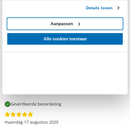
Geverifieerde beoordeling
Details tonen
‘Fantastisch’
dinsdag 29 september 2020
Aanpassen
Martijn van de Haar
Raadt dit product aan
Alle cookies toestaan
Compact
Sterk
Handzaam
Super handig en compact mee voor op de motor. Precies wat
ik zocht en zeer scherp geprijst.
Geverifieerde beoordeling
maandag 17 augustus 2020