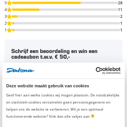
5
28
4
11
3
2
2
1
1
1
Schrijf een beoordeling en win een
cadeaubon t.w.v. € 50,-
Elke maand belonen we de beste
productbeoordeling met een
gereedschapsbon
van € 50,-
en eeuwige roem.
Deze website maakt gebruik van cookies
Geef hier aan welke cookies wij mogen plaatsen. De noodzakelijke
Schrijf een beoordeling
en statistiek-cookies verzamelen geen persoonsgegevens en
helpen ons de website te verbeteren. Wil je een optimaal
functionerende website? Vink dan alle vakjes aan