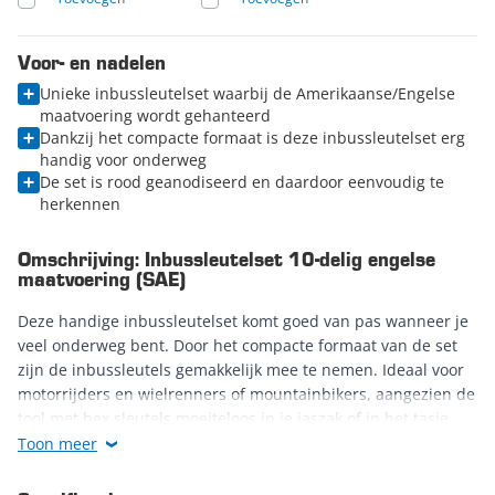
Voor- en nadelen
Unieke inbussleutelset waarbij de Amerikaanse/Engelse
maatvoering wordt gehanteerd
Dankzij het compacte formaat is deze inbussleutelset erg
handig voor onderweg
De set is rood geanodiseerd en daardoor eenvoudig te
herkennen
Omschrijving: Inbussleutelset 10-delig engelse
maatvoering (SAE)
Deze handige inbussleutelset komt goed van pas wanneer je
veel onderweg bent. Door het compacte formaat van de set
zijn de inbussleutels gemakkelijk mee te nemen. Ideaal voor
motorrijders en wielrenners of mountainbikers, aangezien de
tool met hex sleutels moeiteloos in je jaszak of in het tasje
onder je zadel past. Natuurlijk kun je de hex sleutelset ook
Toon meer
gewoon in je gereedschapskist of gereedschapswagen
plaatsen.