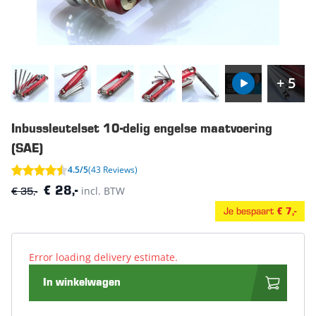
+ 5
Inbussleutelset 10-delig engelse maatvoering
(SAE)
4.5/5
(43 Reviews)
€ 35,-
incl. BTW
€ 28,-
Je bespaart
€ 7,-
Error loading delivery estimate.
In winkelwagen