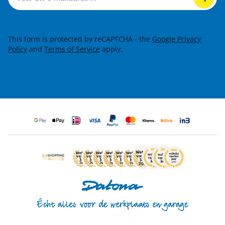
This form is protected by reCAPTCHA - the
Google Privacy
Policy
and
Terms of Service
apply.