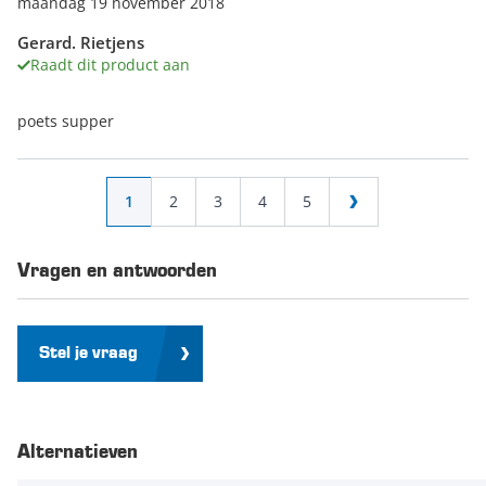
maandag 19 november 2018
Gerard. Rietjens
Raadt dit product aan
poets supper
Pagina
U lees momenteel pagina
Pagina
Pagina
Pagina
Pagina
1
2
3
4
5
Pagina
Vragen en antwoorden
Stel je vraag
Alternatieven