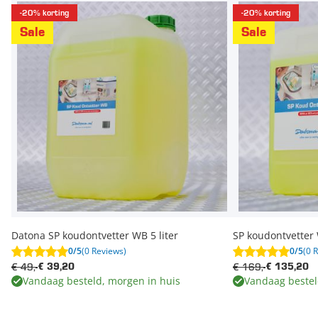
-20% korting
-20% korting
Sale
Sale
Datona SP koudontvetter WB 5 liter
SP koudontvetter W
0/5
(0 Reviews)
0/5
(0 
€ 49,-
€ 169,-
€ 39,20
€ 135,20
Vandaag besteld, morgen in huis
Vandaag bestel