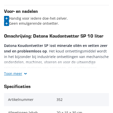
Voor- en nadelen
Handig voor iedere doe-het-zelver.
Geen emulgerende ontvetter.
Omschrijving: Datona Koudontvetter SP 10 liter
Datona Koudontvetter SP
l
ost minerale oliën en vetten zeer
snel en probleemloos op
. Het koud ontvettingsmiddel wordt
in het bijzonder bij industriele ontvettingen van mechanische
onderdelen, machines, vloeren en voor de uitwendige
reiniging van motoren van personen- en vrachtwagens
gebruikt.
Toon meer
Koudontvetter SP is
waterafwasbaar
en bij uitstek geschikt
Specificaties
om bij handmatige verwerking zoals,
ontvetterbakken en in
spoelbakken
te gebruiken. Het product vormt geen emulsie
Artikelnummer
352
met water en zal dus de olie/water-afscheider niet nadelig
beïnvloeden. Het spoelwater mag via de afloop worden
weggespoeld wanneer er zich voor rioolinlaat een
Afmetingen lxbxh
20 x 15 x 30 cm