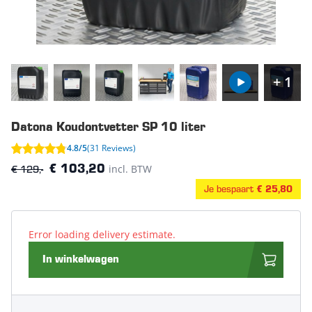
+ 1
Datona Koudontvetter SP 10 liter
4.8/5
(31 Reviews)
€ 129,-
incl. BTW
€ 103,20
Je bespaart
€ 25,80
Error loading delivery estimate.
In winkelwagen