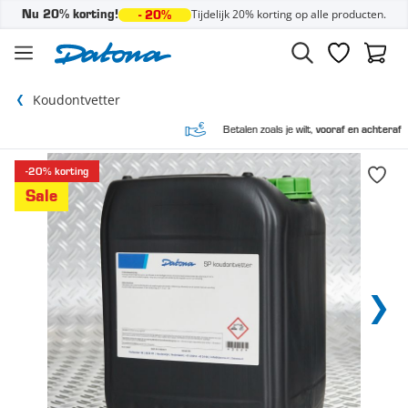
Tijdelijk 20% korting op alle producten.
Nu 20% korting!
- 20%
Ga naar de inhoud
Verlanglijst
Winke
Koudontvetter
Betalen zoals je wilt,
vooraf en achteraf
-20% korting
Sale