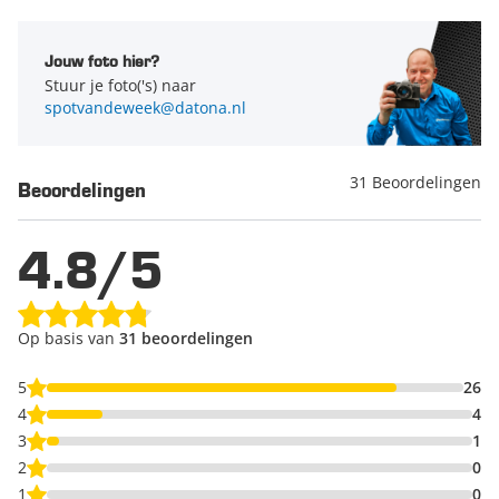
Jouw foto hier?
Stuur je foto('s) naar
spotvandeweek@datona.nl
31 Beoordelingen
Beoordelingen
4.8/5
Op basis van
31 beoordelingen
5
26
4
4
3
1
2
0
1
0