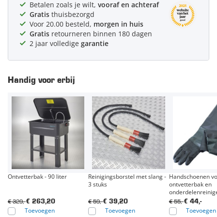
Betalen zoals je wilt,
vooraf en achteraf
Gratis
thuisbezorgd
Voor 20.00 besteld,
morgen in huis
Gratis
retourneren binnen 180 dagen
2 jaar volledige
garantie
Handig voor erbij
Ontvetterbak - 90 liter
Reinigingsborstel met slang -
Handschoenen vo
3 stuks
ontvetterbak en
onderdelenreinig
€ 329,-
€ 59,-
€ 55,-
€ 263,20
€ 39,20
€ 44,-
Toevoegen
Toevoegen
Toevoegen