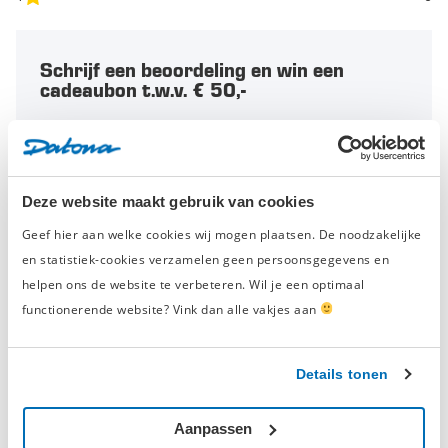
Schrijf een beoordeling en win een
cadeaubon t.w.v. € 50,-
Elke maand belonen we de beste
productbeoordeling met een
gereedschapsbon
van € 50,-
en eeuwige roem.
Deze website maakt gebruik van cookies
Schrijf een beoordeling
Geef hier aan welke cookies wij mogen plaatsen. De noodzakelijke
en statistiek-cookies verzamelen geen persoonsgegevens en
helpen ons de website te verbeteren. Wil je een optimaal
functionerende website? Vink dan alle vakjes aan
Geverifieerde beoordeling
Details tonen
‘-’
vrijdag 4 september 2020
Aanpassen
Pierrre