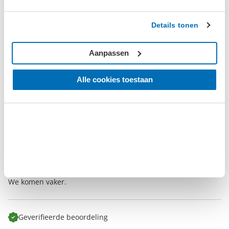
Details tonen
Geverifieerde beoordeling
‘Super winkel ’
Aanpassen
maandag 6 juni 2022
Roelof
Alle cookies toestaan
Raadt dit product aan
Degelijk gereedschap
Goede prijs
Lekker bakje koffie met bal gehakt
Ben bij de winkel zelf geweest en het is er super netjes en
erg vriendelijk personeel!
We komen vaker.
Geverifieerde beoordeling