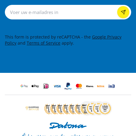
Nieuwsbrief
This form is protected by reCAPTCHA - the
Google Privacy
Policy
and
Terms of Service
apply.