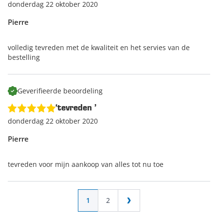
donderdag 22 oktober 2020
Pierre
volledig tevreden met de kwaliteit en het servies van de
bestelling
Geverifieerde beoordeling
‘tevreden ’
donderdag 22 oktober 2020
Pierre
tevreden voor mijn aankoop van alles tot nu toe
Pagina
U lees momenteel pagina
Pagina
1
2
Pagina