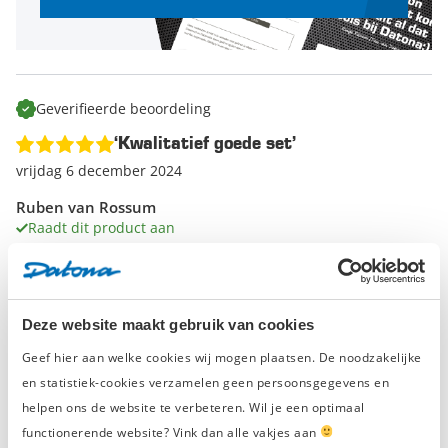
te halen. Met behulp van deze lagertrekker hoef je nooit
meer moeite te doen om hardnekkige onderdelen los te
halen. De spindels zorgen ervoor dat ieder onderdeel snel los
zal komen. Kortom, deze 14-delige poelietrekkerset hoort
thuis in jouw werkplaats wanneer je aan auto’s, motoren en
Geverifieerde beoordeling
andere voertuigen sleutelt.
‘Kwalitatief goede set’
vrijdag 6 december 2024
Ruben van Rossum
Raadt dit product aan
Verstelbaar in alle maten
Metalen delen zijn kwalitatief goed
Deze website maakt gebruik van cookies
Sluiting plastic koffer is erg zwak
Geef hier aan welke cookies wij mogen plaatsen. De noodzakelijke
Het gereedschap is van goede kwaliteit en functioneert naar
en statistiek-cookies verzamelen geen persoonsgegevens en
behoren. Helaas is de plastic koffer zwak, bij het openen brak
helpen ons de website te verbeteren. Wil je een optimaal
een van de sluit schuiven af. Dit doet verder natuurlijk niets
af aan het gereedschap.
functionerende website? Vink dan alle vakjes aan