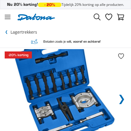
Tijdelijk 20% korting op alle producten.
Nu 20% korting!
- 20%
Ga naar de inhoud
Verlanglijst
Winke
Lagertrekkers
Betalen zoals je wilt,
vooraf en achteraf
-20% korting