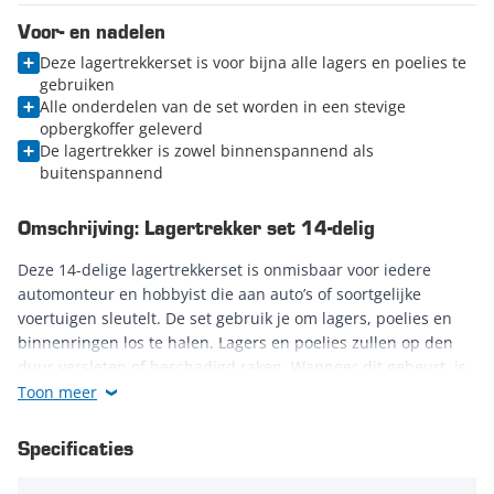
Voor- en nadelen
Deze lagertrekkerset is voor bijna alle lagers en poelies te
gebruiken
Alle onderdelen van de set worden in een stevige
opbergkoffer geleverd
De lagertrekker is zowel binnenspannend als
buitenspannend
Omschrijving: Lagertrekker set 14-delig
Deze 14-delige lagertrekkerset is onmisbaar voor iedere
automonteur en hobbyist die aan auto’s of soortgelijke
voertuigen sleutelt. De set gebruik je om lagers, poelies en
binnenringen los te halen. Lagers en poelies zullen op den
duur versleten of beschadigd raken. Wanneer dit gebeurt, is
het belangrijk om de
lagers
zo snel mogelijk te
vervangen
Toon meer
door een nieuw exemplaar. Hiervoor kun je deze uitgebreide
lagertrekkerset van Datona gebruiken.
Specificaties
Het loshalen van oude lagers, binnenringen of poelies zonder