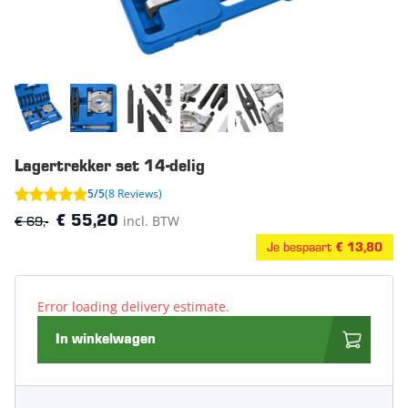
Lagertrekker set 14-delig
5/5
(8 Reviews)
€ 69,-
incl. BTW
€ 55,20
Je bespaart
€ 13,80
Error loading delivery estimate.
In winkelwagen