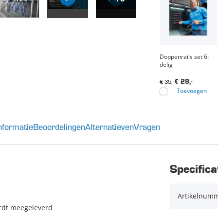
Doppenrails set 6-
delig
€ 35,-
€ 28,-
Toevoegen
nformatie
Beoordelingen
Alternatieven
Vragen
Specifica
Artikelnum
ordt meegeleverd