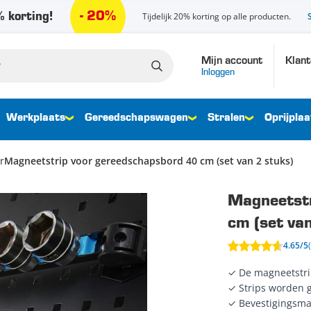
- 20%
 korting!
Tijdelijk 20% korting op alle producten.
Mijn account
Klant
Inloggen
Werkplaats
Gereedschapswagen
Stralen
Oprijplaa
r
Magneetstrip voor gereedschapsbord 40 cm (set van 2 stuks)
Magneetstr
cm (set van
4.65/5
✓ De magneetstri
✓ Strips worden 
✓ Bevestigingsma