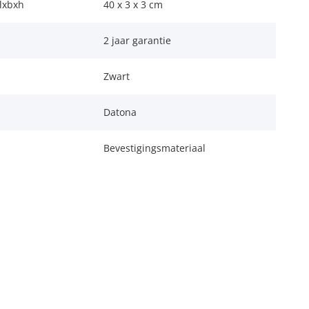
lxbxh
40 x 3 x 3 cm
2 jaar garantie
Zwart
Datona
Bevestigingsmateriaal