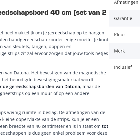
Afmetingen 
eedschapsbord 40 cm (set van 2
Garantie
l heel makkelijk om je gereedschap op te hangen.
Kleur
len handgereedschap zonder enige moeite. Je kunt
n van sleutels, tangen, doppen en
Merk
e strips zit zal ervoor zorgen dat jouw tools netjes
Inclusief
en van Datona. Het bevestigen van de magnetische
l het benodigde bevestigingsmateriaal wordt
oor de gereedschapsborden van Datona
, maar de
agneetstrips op een muur of op een andere
s weinig ruimte in beslag. De afmetingen van de
e kleine oppervlakte van de strips, kun je er een
en breedte van 40 centimeter en is in staat om
tot
reedschappen is dus geen enkel probleem voor deze