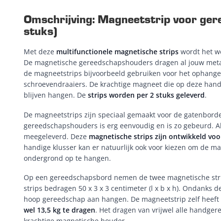
Omschrijving: Magneetstrip voor ger
stuks)
Met deze
multifunctionele magnetische strips
wordt het we
De magnetische gereedschapshouders dragen al jouw meta
de magneetstrips bijvoorbeeld gebruiken voor het ophange
schroevendraaiers. De krachtige magneet die op deze handig
blijven hangen. De
strips worden per 2 stuks geleverd
.
De magneetstrips zijn speciaal gemaakt voor de gatenbord
gereedschapshouders is erg eenvoudig en is zo gebeurd. A
meegeleverd. Deze
magnetische strips zijn ontwikkeld v
handige klusser kan er natuurlijk ook voor kiezen om de m
ondergrond op te hangen.
Op een gereedschapsbord nemen de twee magnetische strip
strips bedragen 50 x 3 x 3 centimeter (l x b x h). Ondanks d
hoop gereedschap aan hangen. De magneetstrip zelf heeft e
wel 13,5 kg te dragen
. Het dragen van vrijwel alle handge
krachtige magnetische houder.