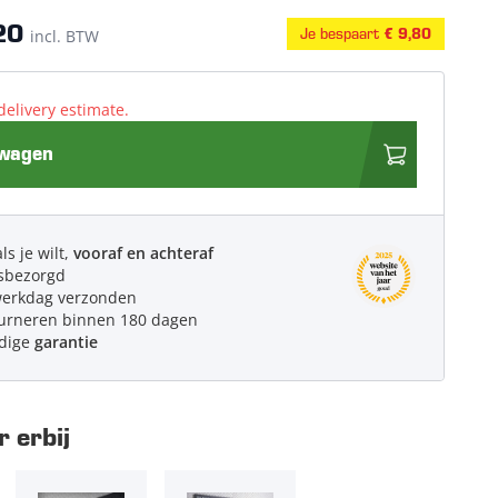
20
Je bespaart
incl. BTW
€ 9,80
delivery estimate.
lwagen
ls je wilt,
vooraf en achteraf
sbezorgd
werkdag verzonden
urneren binnen 180 dagen
edige
garantie
 erbij