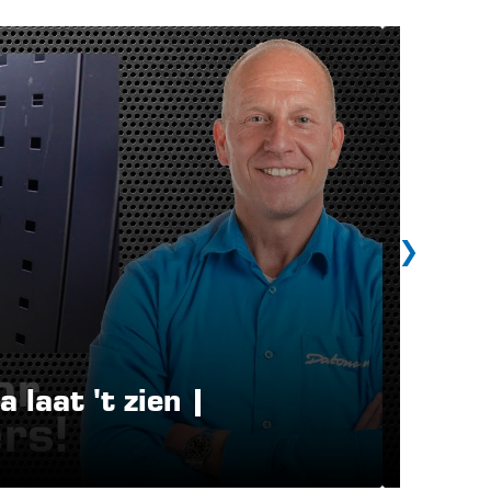
 laat 't zien |
Geree
laat 