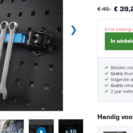
€ 49,-
€ 39,
Error loading 
In winke
Betalen zoa
Gratis
thui
Volgende 
Gratis
reto
2 jaar voll
Handig voor
+ 10