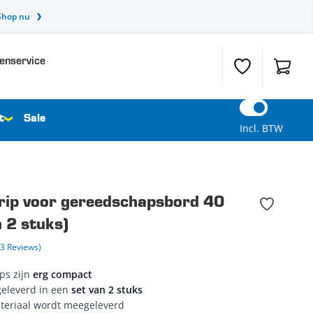
Shop nu
enservice
Verlanglijst
Winkel
t
Sale
Incl. BTW
ip voor gereedschapsbord 40
 2 stuks)
(3 Reviews)
ps zijn
erg compact
geleverd in een
set van 2 stuks
teriaal wordt meegeleverd