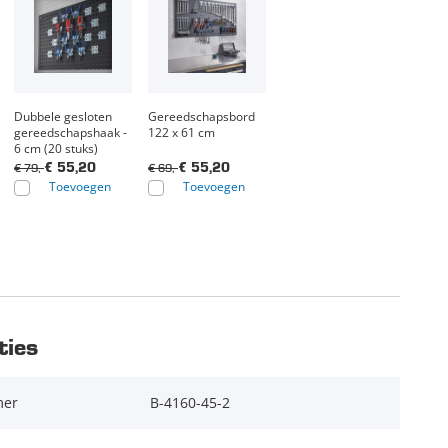
Dubbele gesloten
Gereedschapsbord
gereedschapshaak -
122 x 61 cm
6 cm (20 stuks)
€ 79,-
€ 69,-
€ 55,20
€ 55,20
Toevoegen
Toevoegen
ties
mer
B-4160-45-2