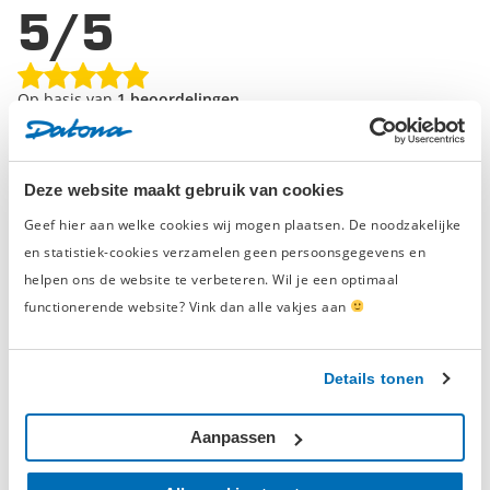
5/5
Op basis van
1 beoordelingen
5
1
4
0
Deze website maakt gebruik van cookies
3
0
2
0
Geef hier aan welke cookies wij mogen plaatsen. De noodzakelijke
1
0
en statistiek-cookies verzamelen geen persoonsgegevens en
helpen ons de website te verbeteren. Wil je een optimaal
functionerende website? Vink dan alle vakjes aan
Schrijf een beoordeling en win een
cadeaubon t.w.v. € 50,-
Details tonen
Elke maand belonen we de beste
productbeoordeling met een
gereedschapsbon
Aanpassen
van € 50,-
en eeuwige roem.