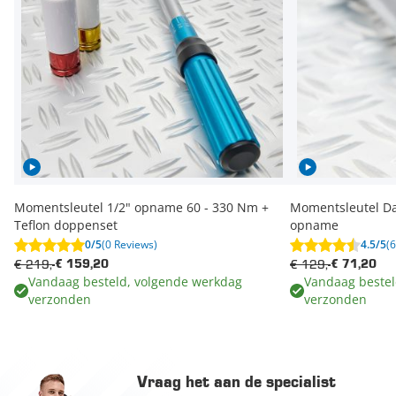
Momentsleutel 1/2" opname 60 - 330 Nm +
Momentsleutel Da
Teflon doppenset
opname
0/5
(0 Reviews)
4.5/5
(
€ 219,-
€ 129,-
€ 159,20
€ 71,20
Vandaag besteld, volgende werkdag
Vandaag bestel
verzonden
verzonden
Vraag het aan de specialist