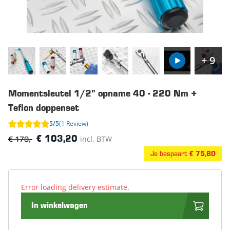
+ 9
Momentsleutel 1/2" opname 40 - 220 Nm +
Teflon doppenset
5/5
(1 Review)
€ 179,-
incl. BTW
€ 103,20
Je bespaart
€ 75,80
Error loading delivery estimate.
In winkelwagen