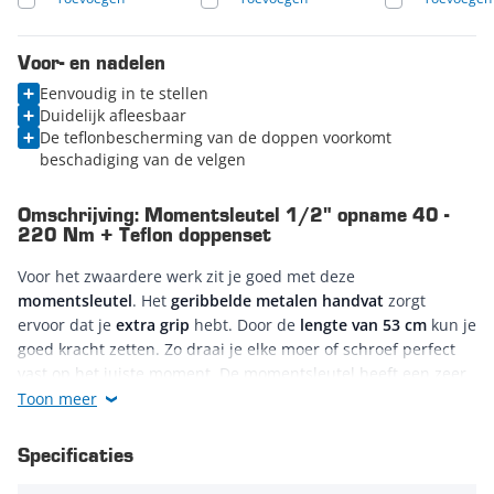
Voor- en nadelen
Eenvoudig in te stellen
Duidelijk afleesbaar
De teflonbescherming van de doppen voorkomt
beschadiging van de velgen
Omschrijving: Momentsleutel 1/2" opname 40 -
220 Nm + Teflon doppenset
Voor het zwaardere werk zit je goed met deze
momentsleutel
. Het
geribbelde metalen handvat
zorgt
ervoor dat je
extra grip
hebt. Door de
lengte van 53 cm
kun je
goed kracht zetten. Zo draai je elke moer of schroef perfect
vast op het juiste moment. De momentsleutel heeft een zeer
nauwkeurige
schaalverdeling van 1 Nm
. Hierdoor kun je hem
Toon meer
erg precies instellen. De sleutel is geschikt voor
rechtsdraaiend
én
linksdraaiend
schroefdraad.
Specificaties
De momentsleutel zit in een handige blauwe kunststof koffer