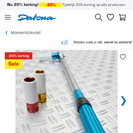
Tijdelijk 20% korting op alle producten.
Nu 20% korting!
- 20%
Ga naar de inhoud
Verlanglijst
Winke
Momentsleutel
Betalen zoals je wilt,
vooraf en achteraf
-20% korting
Sale