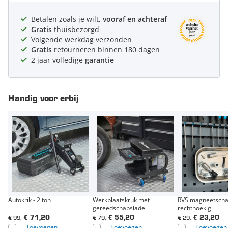
Betalen zoals je wilt,
vooraf en achteraf
Gratis
thuisbezorgd
Volgende werkdag verzonden
Gratis
retourneren binnen 180 dagen
2 jaar volledige
garantie
Handig voor erbij
Autokrik - 2 ton
Werkplaatskruk met
RVS magneetscha
gereedschapslade
rechthoekig
€ 99,-
€ 79,-
€ 29,-
€ 71,20
€ 55,20
€ 23,20
Toevoegen
Toevoegen
Toevoegen