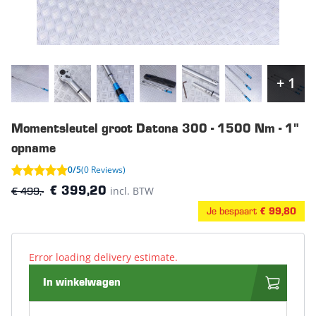
+ 1
Momentsleutel groot Datona 300 - 1500 Nm - 1"
opname
0/5
(0 Reviews)
€ 499,-
incl. BTW
€ 399,20
Je bespaart
€ 99,80
Error loading delivery estimate.
In winkelwagen