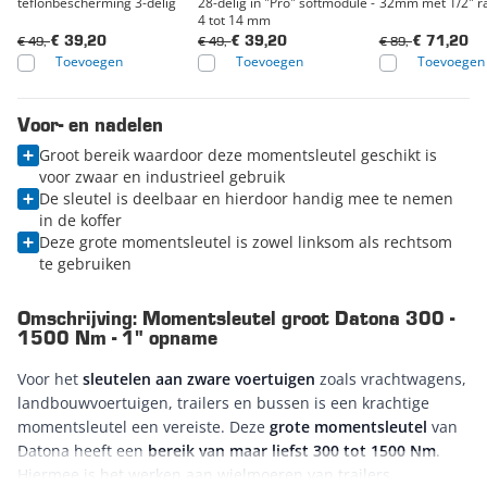
teflonbescherming 3-delig
28-delig in "Pro" softmodule -
32mm met 1/2
4 tot 14 mm
€ 49,-
€ 49,-
€ 89,-
€ 39,20
€ 39,20
€ 71,20
Toevoegen
Toevoegen
Toevoegen
Voor- en nadelen
Groot bereik waardoor deze momentsleutel geschikt is
voor zwaar en industrieel gebruik
De sleutel is deelbaar en hierdoor handig mee te nemen
in de koffer
Deze grote momentsleutel is zowel linksom als rechtsom
te gebruiken
Omschrijving: Momentsleutel groot Datona 300 -
1500 Nm - 1" opname
Voor het
sleutelen aan zware voertuigen
zoals vrachtwagens,
landbouwvoertuigen, trailers en bussen is een krachtige
momentsleutel een vereiste. Deze
grote momentsleutel
van
Datona heeft een
bereik van maar liefst 300 tot 1500 Nm
.
Hiermee is het werken aan wielmoeren van trailers,