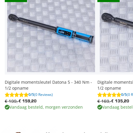
Digitale momentsleutel Datona 5 - 340 Nm -
Digitale momentsl
1/2 opname
1/2 opname
0/5
(0 Reviews)
0/5
(0 
€ 199,-
€ 169,-
€ 159,20
€ 135,20
Vandaag besteld, morgen verzonden
Vandaag beste