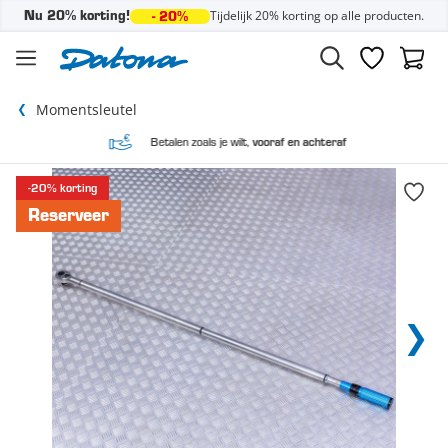
Tijdelijk 20% korting op alle producten.
Nu 20% korting!
- 20%
Ga naar de inhoud
Verlanglijst
Winke
Momentsleutel
Betalen zoals je wilt,
vooraf en achteraf
-20% korting
Reserveer