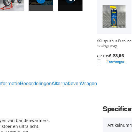
XXL spuitbus Putoline
kettingspray
€ 29,95
€ 23,96
Toevoegen
nformatie
Beoordelingen
Alternatieven
Vragen
Specifica
eggen van bandenwarmers.
Artikelnum
toer en ultra licht.