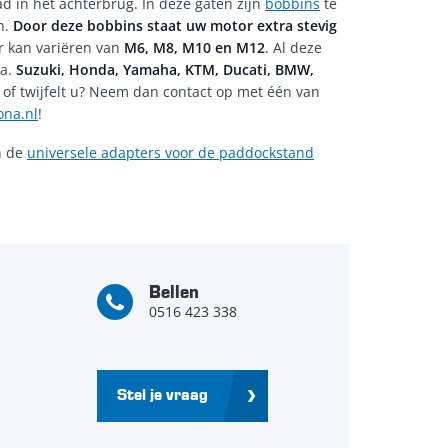
d in het achterbrug. In deze gaten zijn
bobbins
te
n.
Door deze bobbins staat uw motor extra stevig
r kan variëren van
M6, M8, M10 en M12
. Al deze
.a.
Suzuki, Honda, Yamaha, KTM, Ducati, BMW,
n of twijfelt u? Neem dan contact op met één van
ona.nl
!
n de
universele adapters voor de paddockstand
Bellen
0516 423 338
Stel je vraag