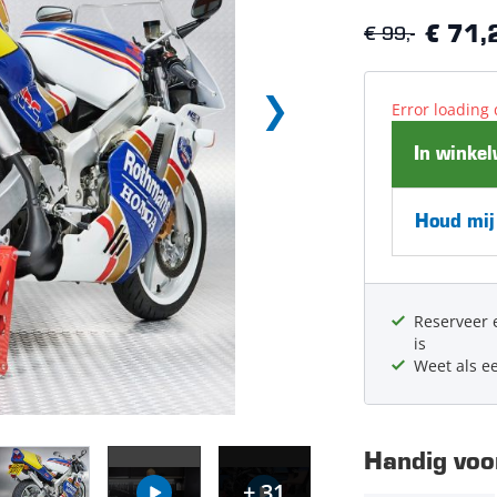
€ 99,-
€ 71,
Error loading 
In winke
Houd mij
Reserveer 
is
Weet als e
Handig voor
+ 31