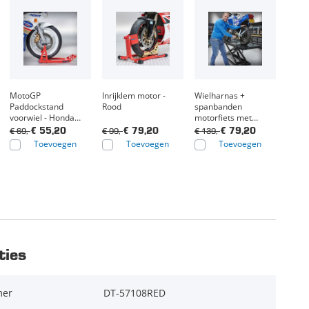
MotoGP
Inrijklem motor -
Wielharnas +
Paddockstand
Rood
spanbanden
voorwiel - Honda
motorfiets met
rood
tankbescherming
€ 69,-
€ 99,-
€ 139,-
€ 55,20
€ 79,20
€ 79,20
Toevoegen
Toevoegen
Toevoegen
ties
mer
DT-57108RED