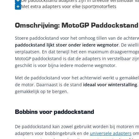
De paddockstand adapters zijn in breedte verstelbaar va
Met extra adapters voor elke (sport)motorfiets
Omschrijving: MotoGP Paddockstand 
Stoere paddockstand voor het omhoog tillen van de achter
paddockstand lijkt stoer onder iedere wegmotor
. De wiell
verplaatsen. En dat terwijl het een maximum draagvermogen
MotoGP paddockstand is dat de adapters in verstelbaar zijn
geschikt is voor bijna iedere moderne wegmotor.
Met de paddockstand voor het achterwiel werkt u gemakkeli
de motor. Daarnaast is de stand
ideaal voor winterstalling
gemakkelijk op te bergen.
Bobbins voor paddockstand
De paddockstand kan zowel gebruikt worden bij motoren me
adapters voor bobbingebruik en de
universele adapters
om 