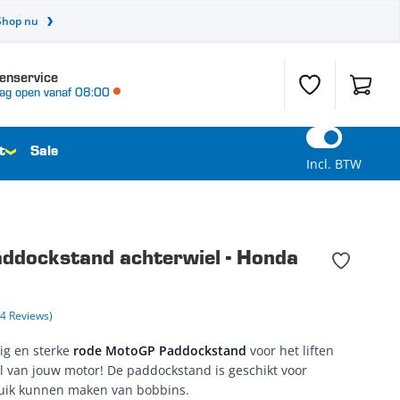
Shop nu
enservice
Verlanglijst
Winkel
ag open vanaf 08:00
t
Sale
Incl. BTW
dockstand achterwiel - Honda
14 Reviews)
g en sterke
rode MotoGP Paddockstand
voor het liften
l van jouw motor! De paddockstand is geschikt voor
uik kunnen maken van bobbins.