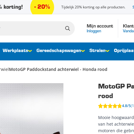
- 20%
 korting!
Tijdelijk 20% korting op alle producten.
Mijn account
Klant
Inloggen
Vanda
Werkplaats
Gereedschapswagen
Stralen
Oprijplaa
rwiel
MotoGP Paddockstand achterwiel - Honda rood
MotoGP Pad
rood
4.8/5
(
Mooie hoogwaardi
van het achterwie
motoren die gebr