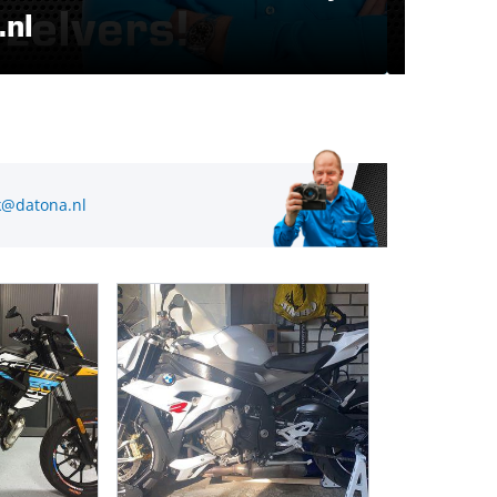
.nl
laat 
@datona.nl