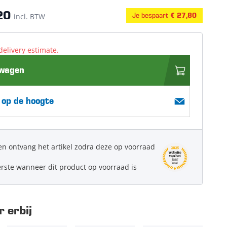
20
Je bespaart
incl. BTW
€ 27,80
delivery estimate.
lwagen
 op de hoogte
en ontvang het artikel zodra deze op voorraad
erste wanneer dit product op voorraad is
 erbij