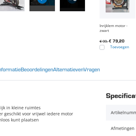
Inrijklem motor -
zwart
€ 99,-
€ 79,20
Toevoegen
nformatie
Beoordelingen
Alternatieven
Vragen
Specifica
jk in kleine ruimtes
Artikelnum
r geschikt voor vrijwel iedere motor
loos kunt plaatsen
Afmetingen 