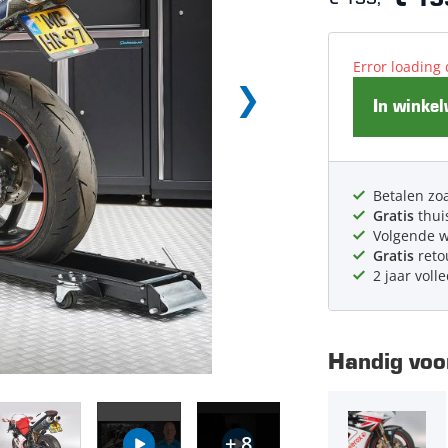
€ 15
Error loading 
In winke
Betalen zoa
Gratis
thui
Volgende 
Gratis
reto
2 jaar voll
Handig voor
+ 8