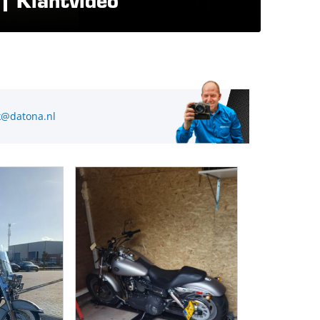
| Klantvideo
@datona.nl