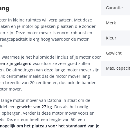
ang
Garantie
or in kleine ruimtes wil verplaatsen. Met deze
Merk
aken en je motor op plekken plaatsen die zonder
den zijn. Deze motor mover is enorm robuust en
Kleur
draagcapaciteit is erg hoog waardoor de motor
en.
Gewicht
n
waarmee je het hulpmiddel inclusief je motor door
en zijn gelagerd
waardoor ze zeer goed zullen
Max. capacit
oren. De afmetingen van deze lange motor mover zijn
an 240 centimeter maakt dat de motor mover lang
t een breedte van 20 centimeter, dus ook de banden
otor mover.
a lange motor mover van Datona in staat om de
iddel een
gewicht van 27 kg
. Dus als het nodig
n opbergen. Verder is deze motor mover voorzien
ets. Deze steun heeft een lengte van 50, een
mogelijk om het plateau voor het standaard van je