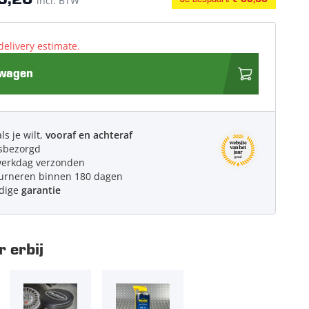
9,20
incl. BTW
delivery estimate.
lwagen
ls je wilt,
vooraf en achteraf
sbezorgd
werkdag verzonden
urneren binnen 180 dagen
edige
garantie
 erbij