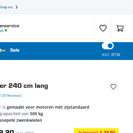
Shop nu
enservice
Verlanglijst
Winkel
en
t
Sale
Incl. BTW
er 240 cm lang
(129 Reviews)
r is
gemaakt voor motoren met zijstandaard
capaciteit van
500 kg
 soepele zwenkwielen
Je bespaart
€ 39,80