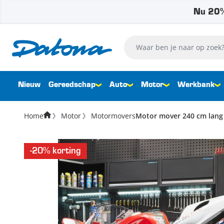
Nu 20%
Ga naar de inhoud
Waar ben je naar op zoek?
Nieuw
Gereedschap
Auto
Motor
Werkbank
Home
Motor
Motormovers
Motor mover 240 cm lang
-20% korting