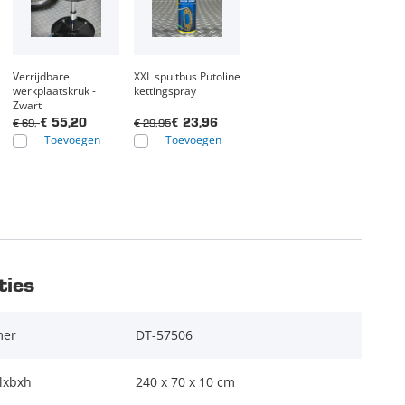
Verrijdbare
XXL spuitbus Putoline
werkplaatskruk -
kettingspray
Zwart
€ 69,-
€ 29,95
€ 55,20
€ 23,96
Toevoegen
Toevoegen
ties
mer
DT-57506
lxbxh
240 x 70 x 10 cm