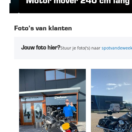
.nl
Motor mover 240 cm lang 
Foto's van klanten
Jouw foto hier?
Stuur je foto('s) naar
spotvandeweek