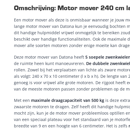
Omschrijving: Motor mover 240 cm l
Een motor mover als deze is onmisbaar wanneer je jouw mot
lange motor mover van Datona kun je eenvoudig bochten m
dit handige hulpmiddel vrijwel onmogelijk te bereiken zou
beschikt over handige functionaliteiten. Ook de maximale 
mover alle soorten motoren zonder enige moeite kan drag
Deze motor mover van Datona heeft
5 soepele zwenkwiele
de ruimte heen kunt manoeuvreren.
De dubbele zwenkwiel
rollen. Zowel bij het verplaatsen van lichte als zware mot
als volgt: 240 x 70 x 10 centimeter (l x b x h). De lengte v
genoeg is voor vrijwel alle grote motoren. De rijgoot heef
van de meeste motoren passen zonder problemen op de m
Met een
maximale draagcapaciteit van 500 kg
is deze extr
zwaarste motoren te dragen. Zelf heeft dit handige hulpm
mocht zijn, kun je de motor mover probleemloos optillen e
van een speciaal plateau voor het standaard van je motorfi
breedte van 9 en een hoogte van 6 centimeter. Het is zelfs