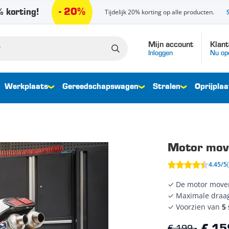
- 20%
 korting!
Tijdelijk 20% korting op alle producten.
Mijn account
Klant
Inloggen
Nu op
Werkplaats
Gereedschapswagen
Stralen
Oprijplaa
Motor mov
4.45/5
✓ De motor move
✓ Maximale draag
✓ Voorzien van
5
€ 199,-