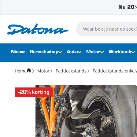
Nu 20%
Ga naar de inhoud
Waar ben je naar op zoek?
Nieuw
Gereedschap
Auto
Motor
Werkbank
Home
Motor
Paddockstands
Paddockstands enkelz
-20% korting