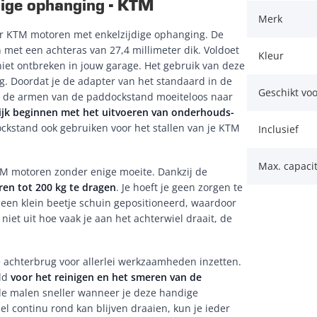
dige ophanging - KTM
Merk
r KTM motoren met enkelzijdige ophanging. De
met een achteras van 27,4 millimeter dik. Voldoet
Kleur
et ontbreken in jouw garage. Het gebruik van deze
. Doordat je de adapter van het standaard in de
Geschikt vo
n je de armen van de paddockstand moeiteloos naar
ijk beginnen met het uitvoeren van onderhouds-
ockstand ook gebruiken voor het stallen van je KTM
Inclusief
Max. capacit
TM motoren zonder enige moeite. Dankzij de
ren tot 200 kg te dragen
. Je hoeft je geen zorgen te
 een klein beetje schuin gepositioneerd, waardoor
 niet uit hoe vaak je aan het achterwiel draait, de
achterbrug voor allerlei werkzaamheden inzetten.
eld
voor het reinigen en het smeren van de
le malen sneller wanneer je deze handige
l continu rond kan blijven draaien, kun je ieder