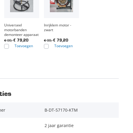
Universeel
Inrijklem motor -
motorbanden
zwart
demonteer apparaat
€ 99,-
€ 99,-
€ 79,20
€ 79,20
Toevoegen
Toevoegen
ties
mer
B-DT-57170-KTM
2 jaar garantie