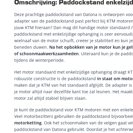
Omschrijving: Paddockstand enkelzij
Deze prachtige paddockstand van Datona is ontworpen voo
adapter van de paddockstand past perfect bij KTM motoren 
jouw KTM hieraan? Dan mag dit handige motor standaard ni
paddockstand met enkelzijdige ophanging is zeer eenvoudig
wielnaaf van de motor schuift, creëer je stabiliteit en ku
beneden duwen.
Na het opbokken van je motor kun je gel
of schoonmaakwerkzaamheden
. Uiteraard kun je de padd
tijdens de winterperiode.
Het motor standaard met enkelzijdige ophanging draagt K
robuuste constructie is de paddockstand
in staat om moto
maken dat je KTM van het standaard afglijdt. De adapter is
je motor altijd naar dezelfde kant toe zal leunen. Het maakt
motor zal altijd stabiel blijven staan.
Je kunt de paddockstand voor KTM motoren met een enkele 
Veel motorbezitters gebruiken de paddockstand bijvoorbe
motorketting
. Ook het schoonmaken van de velgen gaat ve
paddockstand van Datona gebruikt. Doordat je het achterwie