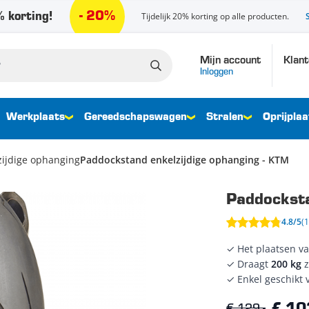
- 20%
 korting!
Tijdelijk 20% korting op alle producten.
Mijn account
Klant
Inloggen
Werkplaats
Gereedschapswagen
Stralen
Oprijplaa
ijdige ophanging
Paddockstand enkelzijdige ophanging - KTM
Paddocksta
4.8/5
(
✓ Het plaatsen v
✓ Draagt
200 kg
✓ Enkel geschikt 
€ 129,-