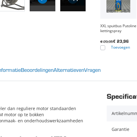
XXL spuitbus Putoline
kettingspray
€ 29,95
€ 23,96
Toevoegen
nformatie
Beoordelingen
Alternatieven
Vragen
Specifica
eler dan reguliere motor standaarden
Artikelnum
TM motor op te bokken
choonmaak- en onderhoudswerkzaamheden
Garantie