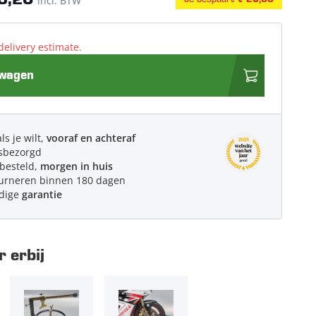
3,20
incl. BTW
delivery estimate.
lwagen
ls je wilt,
vooraf en achteraf
sbezorgd
 besteld,
morgen in huis
urneren binnen 180 dagen
edige
garantie
 erbij