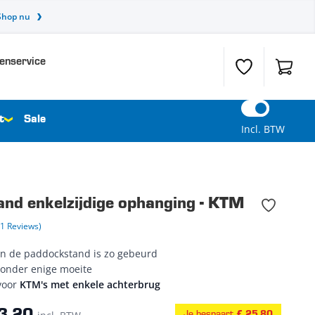
Shop nu
enservice
Verlanglijst
Winkel
t
Sale
Incl. BTW
nd enkelzijdige ophanging - KTM
11 Reviews)
an de paddockstand is zo gebeurd
zonder enige moeite
voor
KTM's met enkele achterbrug
Je bespaart
€ 25,80