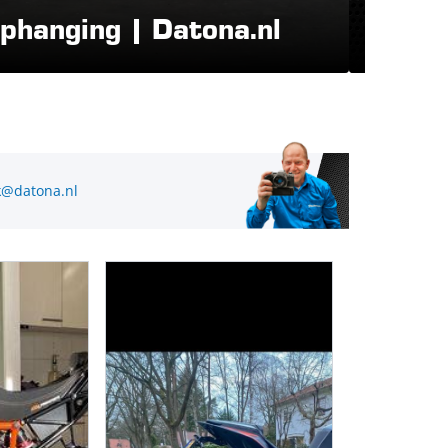
ophanging | Datona.nl
ophan
@datona.nl