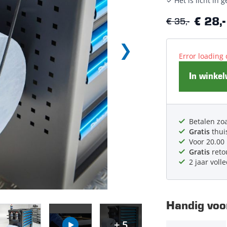
✓ Het is licht in 
€ 35,-
€ 28,-
Error loading 
In winke
Betalen zoa
Gratis
thui
Voor 20.00
Gratis
reto
2 jaar voll
Handig voor
+ 5