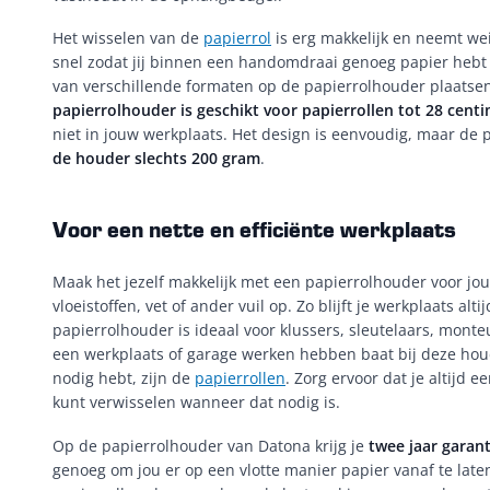
Het wisselen van de
papierrol
is erg makkelijk en neemt wein
snel zodat jij binnen een handomdraai genoeg papier hebt om
van verschillende formaten op de papierrolhouder plaatse
papierrolhouder is geschikt voor papierrollen tot 28 centi
niet in jouw werkplaats. Het design is eenvoudig, maar de
de houder slechts 200 gram
.
Voor een nette en efficiënte werkplaats
Maak het jezelf makkelijk met een papierrolhouder voor jou
vloeistoffen, vet of ander vuil op. Zo blijft je werkplaats alt
papierrolhouder is ideaal voor klussers, sleutelaars, monteu
een werkplaats of garage werken hebben baat bij deze houd
nodig hebt, zijn de
papierrollen
. Zorg ervoor dat je altijd 
kunt verwisselen wanneer dat nodig is.
Op de papierrolhouder van Datona krijg je
twee jaar garant
genoeg om jou er op een vlotte manier papier vanaf te lat