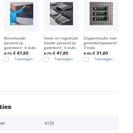
Borenhouder
Steek- en ringsleutel
Doppenhouder voor
passend op
houder passend op
gereedschapswand -
gatenbord - 4 stuks
gatenbord - 4 stuks
3 stuks
€ 79,-
€ 79,-
€ 39,-
€ 47,20
€ 47,20
€ 31,20
Toevoegen
Toevoegen
Toevoegen
ties
mer
4155