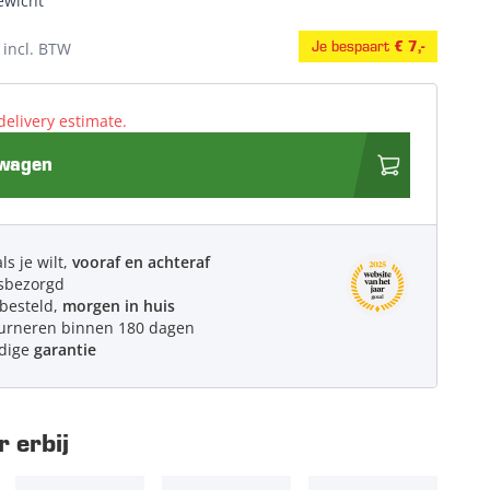
gewicht
Je bespaart
incl. BTW
€ 7,-
delivery estimate.
lwagen
ls je wilt,
vooraf en achteraf
sbezorgd
 besteld,
morgen in huis
urneren binnen 180 dagen
edige
garantie
 erbij