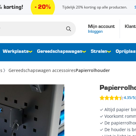
- 20%
 korting!
Tijdelijk 20% korting op alle producten.
Mijn account
Klant
Inloggen
Werkplaats
Gereedschapswagen
Stralen
Oprijplaa
ns
Gereedschapswagen accessoires
Papierrolhouder
Papierrolh
4.35/5
✓ Altijd papier b
✓ Voorkomt romme
✓ De papierrolho
✓ De houder is br