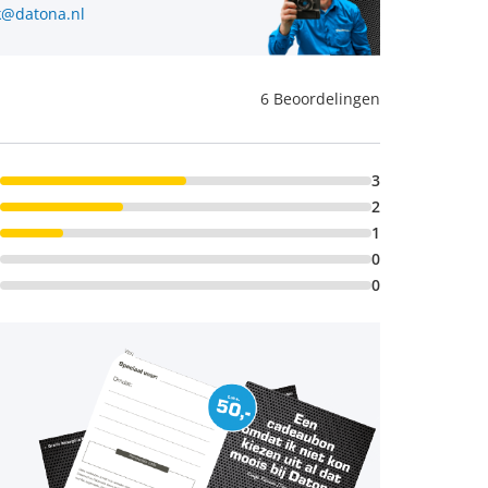
@datona.nl
6 Beoordelingen
3
2
1
0
0