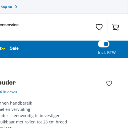
Shop nu
enservice
Verlanglijst
Winkel
t
Sale
Incl. BTW
ouder
(6 Reviews)
innen handbereik
l en vervuiling
uder is eenvoudig te bevestigen
uikbaar met rollen tot 28 cm breed