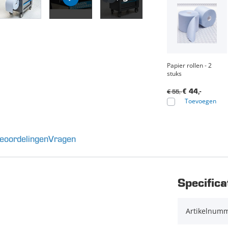
Papier rollen - 2
stuks
€ 55,-
€ 44,-
Toevoegen
eoordelingen
Vragen
Specifica
Artikelnum