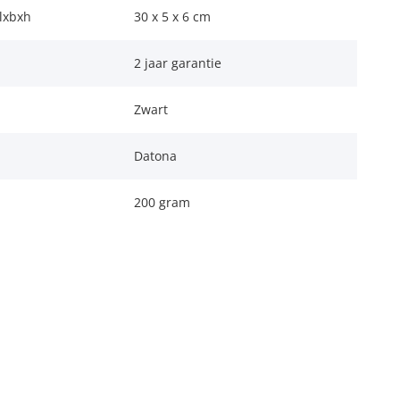
lxbxh
30 x 5 x 6 cm
2 jaar garantie
Zwart
Datona
200 gram