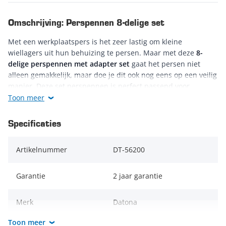
Omschrijving: Perspennen 8-delige set
Met een werkplaatspers is het zeer lastig om kleine
wiellagers uit hun behuizing te persen. Maar met deze
8-
delige perspennen met adapter set
gaat het persen niet
alleen gemakkelijk, maar doe je dit ook nog eens op een veilig
manier. Deze set perspennen is perfect passend voor
lagerbussen en kogellagers van 10 t/m 30 mm.
Toon meer
De universele houder heeft een opname van 25 mm en past
Specificaties
op iedere Datona
werkplaatspers
, waaronder de
werkplaatspers 30 ton hydropneumatisch
. In de houder
Artikelnummer
DT-56200
plaats je snel een eenvoudig de juiste persadaptor. De
adaptor heeft een kogel-kliksysteem, hierdoor klikken de
perspennen zich vast in de adaptor. Hierdoor schieten de
Garantie
2 jaar garantie
perspennen, tijdens het persen nooit uit de adaptor.
Merk
Datona
Ook wordt er een "krachtlineaal" meegeleverd, hierop is de
maximale belasting voor elke adaptor af te lezen. Tijdens het
Toon meer
persen is de belasting af te lezen op de drukmeter van uw