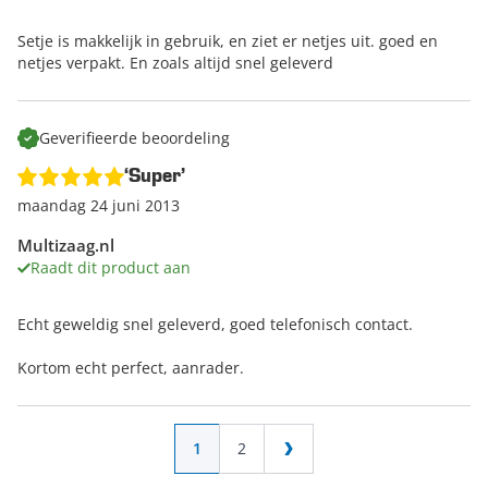
Setje is makkelijk in gebruik, en ziet er netjes uit. goed en
netjes verpakt. En zoals altijd snel geleverd
Geverifieerde beoordeling
‘Super’
maandag 24 juni 2013
Multizaag.nl
Raadt dit product aan
Echt geweldig snel geleverd, goed telefonisch contact.
Kortom echt perfect, aanrader.
Pagina
U lees momenteel pagina
Pagina
1
2
Pagina