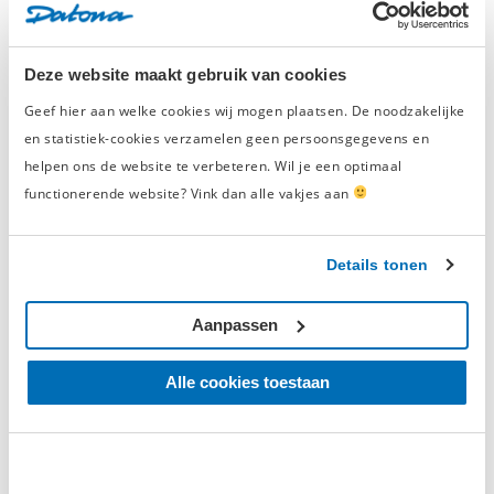
5
5
4
2
3
1
Deze website maakt gebruik van cookies
2
0
1
0
Geef hier aan welke cookies wij mogen plaatsen. De noodzakelijke
en statistiek-cookies verzamelen geen persoonsgegevens en
helpen ons de website te verbeteren. Wil je een optimaal
functionerende website? Vink dan alle vakjes aan
Schrijf een beoordeling en win een
cadeaubon t.w.v. € 50,-
Elke maand belonen we de beste
Details tonen
productbeoordeling met een
gereedschapsbon
van € 50,-
en eeuwige roem.
Aanpassen
Schrijf een beoordeling
Alle cookies toestaan