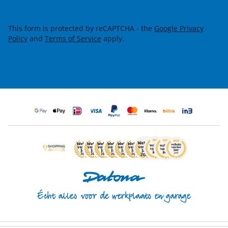
This form is protected by reCAPTCHA - the
Google Privacy
Policy
and
Terms of Service
apply.