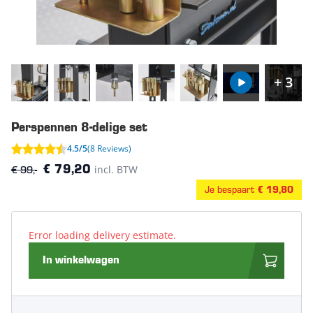
+ 3
Perspennen 8-delige set
4.5/5
(8 Reviews)
€ 99,-
incl. BTW
€ 79,20
Je bespaart
€ 19,80
Error loading delivery estimate.
In winkelwagen