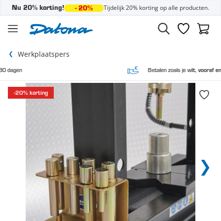
Tijdelijk 20% korting op alle producten.
Nu 20% korting!
- 20%
Ga naar de inhoud
Verlanglijst
Winke
Werkplaatspers
Betalen zoals je wilt,
vooraf en achteraf
-20% korting