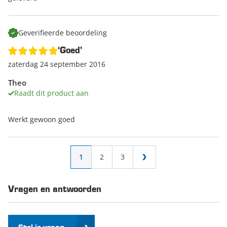
Geverifieerde beoordeling
‘Goed’
zaterdag 24 september 2016
Theo
Raadt dit product aan
Werkt gewoon goed
Pagina
U lees momenteel pagina
Pagina
Pagina
1
2
3
Pagina
Vragen en antwoorden