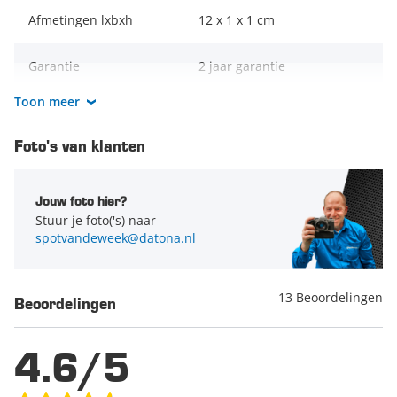
Afmetingen lxbxh
12 x 1 x 1 cm
Garantie
2 jaar garantie
Toon meer
Merk
Datona
Foto's van klanten
Jouw foto hier?
Stuur je foto('s) naar
spotvandeweek@datona.nl
13 Beoordelingen
Beoordelingen
4.6/5