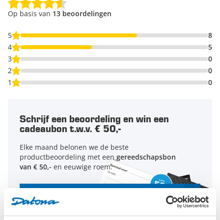
Op basis van
13 beoordelingen
5
8
4
5
3
0
2
0
1
0
Schrijf een beoordeling en win een
cadeaubon t.w.v. € 50,-
Elke maand belonen we de beste
productbeoordeling met een
gereedschapsbon
van € 50,-
en eeuwige roem.
Schrijf een beoordeling