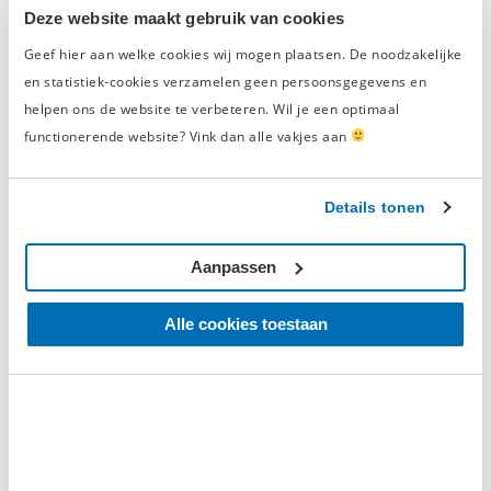
Deze website maakt gebruik van cookies
Geef hier aan welke cookies wij mogen plaatsen. De noodzakelijke
Geverifieerde beoordeling
en statistiek-cookies verzamelen geen persoonsgegevens en
helpen ons de website te verbeteren. Wil je een optimaal
‘Stevig’
functionerende website? Vink dan alle vakjes aan
woensdag 6 februari 2019
J. Diepstraten
Raadt dit product aan
Details tonen
Stevig
Aanpassen
Goede prijs
Alle cookies toestaan
lekker stevig en scherp geprijst
Geverifieerde beoordeling
‘prima!’
zaterdag 28 oktober 2017