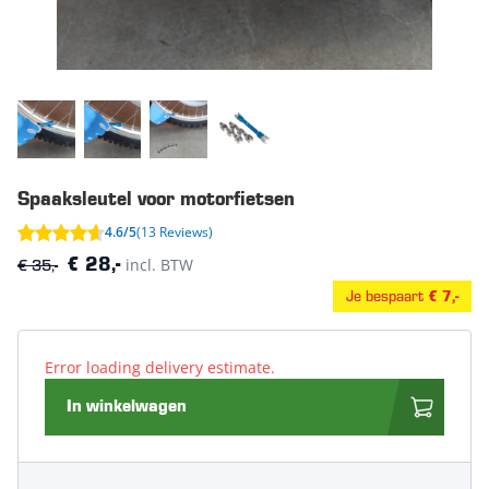
Spaaksleutel voor motorfietsen
4.6/5
(13 Reviews)
€ 35,-
incl. BTW
€ 28,-
Je bespaart
€ 7,-
Error loading delivery estimate.
In winkelwagen