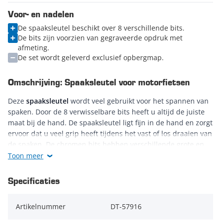
Voor- en nadelen
De spaaksleutel beschikt over 8 verschillende bits.
De bits zijn voorzien van gegraveerde opdruk met
afmeting.
De set wordt geleverd exclusief opbergmap.
Omschrijving: Spaaksleutel voor motorfietsen
Deze
spaaksleutel
wordt veel gebruikt voor het spannen van
spaken. Door de 8 verwisselbare bits heeft u altijd de juiste
maat bij de hand. De spaaksleutel ligt fijn in de hand en zorgt
ervoor dat u veel grip heeft tijdens het vast of los draaien van
de spaken. De chromen bits hebben verschillende grote en
zijn door middel van schroefdraad eenvoudig te verwisselen.
Toon meer
Het grote voordeel van deze set is dat de bits voorzien zijn
van gegraveerde opdruk met afmeting. Hierdoor heeft u altijd
Specificaties
snel de juiste bits in het zicht. De grootte van de bits zijn: 5.4,
5.6, 5.8, 6.0, 6.2, 6.4, 6.6 en 6.8 mm.
Artikelnummer
DT-57916