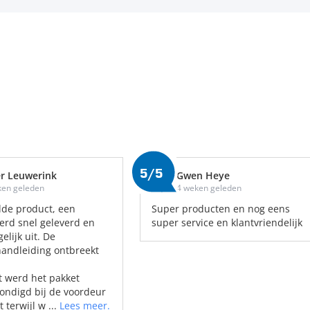
5/5
r Leuwerink
Gwen Heye
ken geleden
4 weken geleden
lde product, een
Super producten en nog eens
 werd snel geleverd en
super service en klantvriendelijk
gelijk uit. De
andleiding ontbreekt
 werd het pakket
ndigd bij de voordeur
 terwijl w ...
Lees meer.