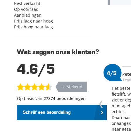
Best verkocht
Op voorraad
Aanbiedingen
Prijs laag naar hoog
Prijs hoog naar laag
Wat zeggen onze klanten?
4.6/5
4/5
Pete
3 we
Uitstekend!
Het beste
fietslift,
Op basis van
27874 beoordelingen
ziet er de
montageh
echter.
Schrijf een beoordeling
Daarnaast
onaangeko
neer gezet