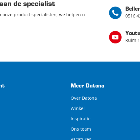
aan de specialist
Belle
n onze product specialisten, we helpen u
0516 4
Yout
Ruim 1
nt
Meer Datona
p
Over Datona
Winkel
Inspiratie
Ons team
Vacatures