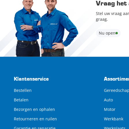
Vraag het 
Stel uw vraag aa
graag.
Nu open
Klantenservice
Assortime
Bestellen
Gereedscha
Betalen
Auto
Bezorgen en ophalen
Motor
Retourneren en ruilen
Werkbank
Garantie en reparatie
Werkplaats