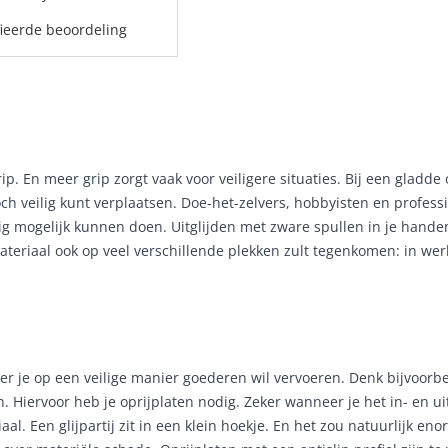
fieerde beoordeling
ip. En meer grip zorgt vaak voor veiligere situaties. Bij een gladde
och veilig kunt verplaatsen. Doe-het-zelvers, hobbyisten en profess
lig mogelijk kunnen doen. Uitglijden met zware spullen in je handen
t materiaal ook op veel verschillende plekken zult tegenkomen: in 
er je op een veilige manier goederen wil vervoeren. Denk bijvoorbe
Hiervoor heb je oprijplaten nodig. Zeker wanneer je het in- en u
iaal. Een glijpartij zit in een klein hoekje. En het zou natuurlijk e