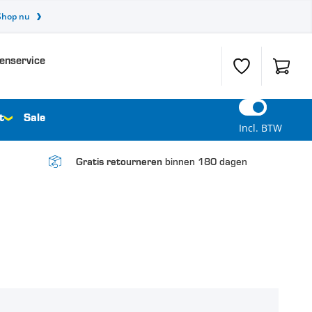
Shop nu
enservice
Verlanglijst
Winkel
t
Sale
Incl. BTW
binnen 180 dagen
Gratis retourneren