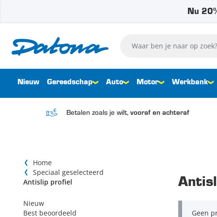
Nu 20%
Ga naar de inhoud
Waar ben je naar op zoek?
Nieuw
Gereedschap
Auto
Motor
Werkbank
Betalen zoals je wilt,
vooraf en achteraf
Home
Speciaal geselecteerd
Antisl
Antislip profiel
Nieuw
Best beoordeeld
Geen pr