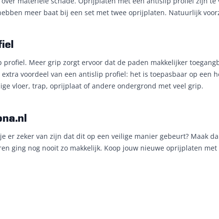
ver materiële schade. Oprijplaten met een antislip profiel zijn te
ebben meer baat bij een set met twee oprijplaten. Natuurlijk voorzi
iel
 profiel. Meer grip zorgt ervoor dat de paden makkelijker toegang
en extra voordeel van een antislip profiel: het is toepasbaar op een
e vloer, trap, oprijplaat of andere ondergrond met veel grip.
ona.nl
 je er zeker van zijn dat dit op een veilige manier gebeurt? Maak da
n ging nog nooit zo makkelijk. Koop jouw nieuwe oprijplaten met ant