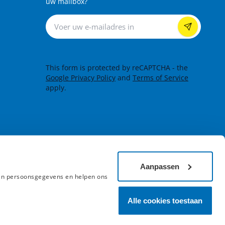
uw mailbox?
Nieuwsbrief
This form is protected by reCAPTCHA - the
Google Privacy Policy
and
Terms of Service
apply.
Aanpassen
een persoonsgegevens en helpen ons
Alle cookies toestaan