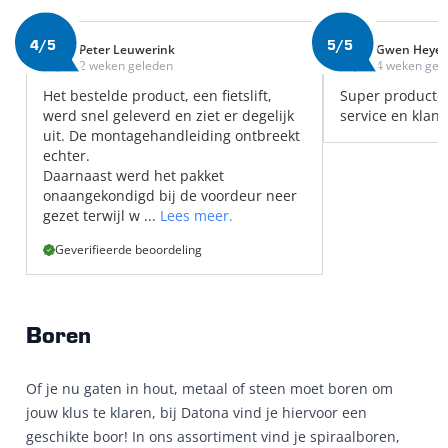
4/5
5/5
Peter Leuwerink
Gwen Heye
2 weken geleden
4 weken gel
Het bestelde product, een fietslift,
Super producte
werd snel geleverd en ziet er degelijk
service en klant
uit. De montagehandleiding ontbreekt
echter.
Daarnaast werd het pakket
onaangekondigd bij de voordeur neer
gezet terwijl w ...
Lees meer.
Geverifieerde beoordeling
Boren
Of je nu gaten in hout, metaal of steen moet boren om
jouw klus te klaren, bij Datona vind je hiervoor een
geschikte boor! In ons assortiment vind je spiraalboren,