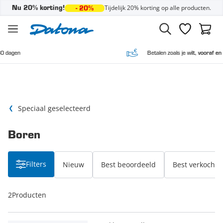
Tijdelijk 20% korting op alle producten.
Nu 20% korting!
- 20%
Ga naar de inhoud
Verlanglijst
Winke
Betalen zoals je wilt,
vooraf en achteraf
Speciaal geselecteerd
Boren
Filters
Nieuw
Best beoordeeld
Best verkocht
2
Producten